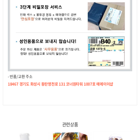
- 반품/교환 주소
18467 경기도 화성시 동탄영천로 131 코너원타워 1007호 에에이이샵
관련상품