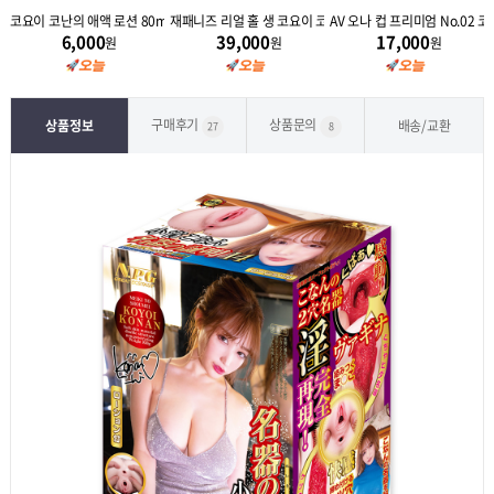
 타입 코요이 코난
코요이 코난의 애액 로션 80ml
재패니즈 리얼 홀 생 코요이 코난
AV 오나 컵 프리미엄 No.02 
6,000
39,000
17,000
원
원
원
구매후기
상품문의
상품정보
배송/교환
27
8