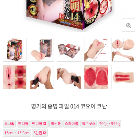
명기의 증명 파일 014 코요이 코난
오나홀
핸디형
핸디형 XL
비관통
스파이럴
특수구조
700g ~ 999g
15cm ~ 15.9cm
6만원 대