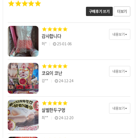
구매후기 쓰기
더보기
내용보기
감사합니다
허*
25-01-06
내용보기
코요이 코난
강**
24-12-24
내용보기
살벌한두구멍
최**
24-12-20