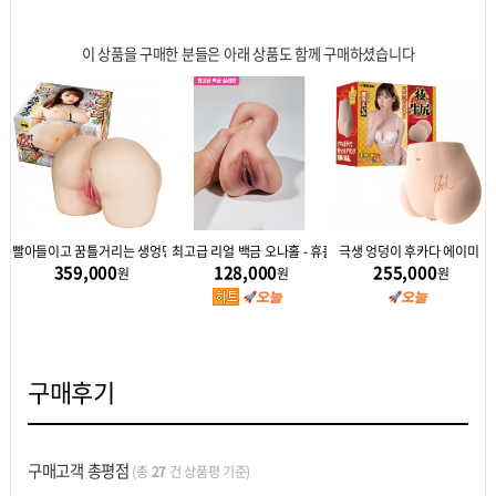
이 상품을 구매한 분들은 아래 상품도 함께 구매하셨습니다
012 후카다 에이미(深田えいみ) +고급수용성젤 200ml 증정!
빨아들이고 꿈틀거리는 생엉덩이 명기 키타노 미나
최고급 리얼 백금 오나홀 - 휴홀 1kg
극생 엉덩이 후카다 에이미
359,000
128,000
255,000
원
원
원
구매후기
구매고객 총평점
(총
27
건 상품평 기준)