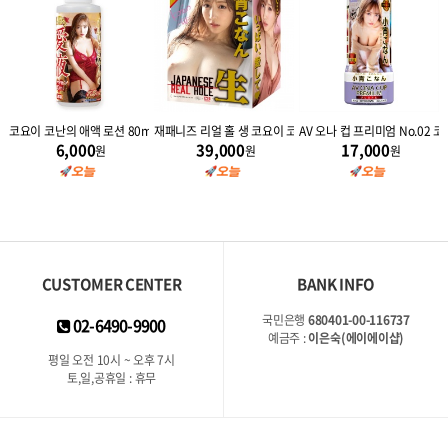
 타입 코요이 코난
코요이 코난의 애액 로션 80ml
재패니즈 리얼 홀 생 코요이 코난
AV 오나 컵 프리미엄 No.02 
6,000
39,000
17,000
원
원
원
CUSTOMER CENTER
BANK INFO
국민은행
680401-00-116737
02-6490-9900
예금주 :
이은숙(에이에이샵)
평일 오전 10시 ~ 오후 7시
토,일,공휴일 : 휴무