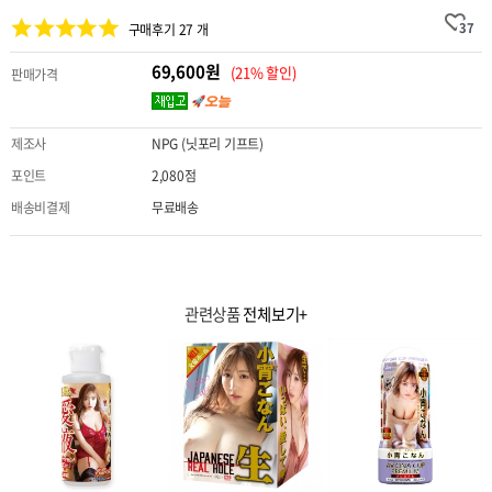
37
구매후기 27 개
69,600원
(21% 할인)
판매가격
제조사
NPG (닛포리 기프트)
포인트
2,080점
배송비결제
무료배송
관련상품
전체보기+