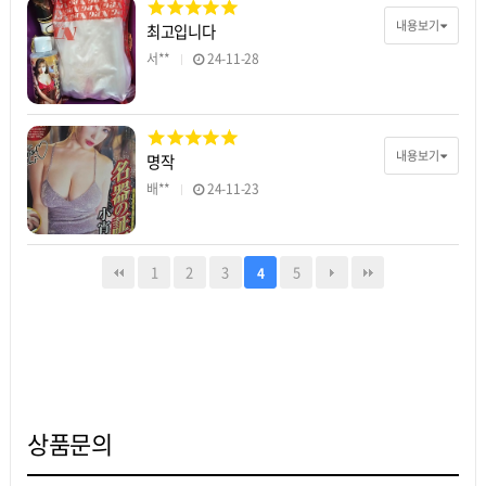
내용보기
최고입니다
서**
24-11-28
내용보기
명작
배**
24-11-23
1
2
3
5
4
상품문의