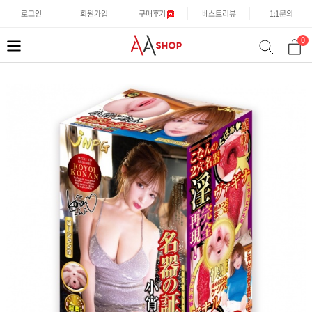
로그인
회원가입
구매후기
베스트리뷰
1:1문의
0
분
검
류
색