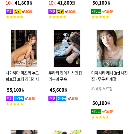
본 사이즈!
본 사이즈!
(30.3 x 21.6 x 1.4cm) ~
10
41,800
10
41,800
50,100
%
원
%
원
원
일본어 원서
고
고
고
객
객
객
평
평
평
점
점
점
나가하마 미츠리 누드
무라타 켄이치 사진집
미야시타 레나 3rd 사진
화보집 보디 리터러시
리본과 구속
집 - 무구한 계절
AV배우 누드집
55,100
45,600
원
원
50,100
원
고
객
평
고
점
객
평
점