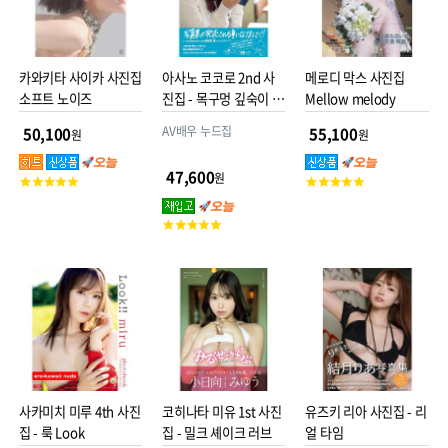
카와키타 사이카 사진집
아사노 코코로 2nd 사
메로디 막스 사진집
소프트 노이즈
진집 - 목구멍 깊숙이 만
Mellow melody
져지고 싶어
AV배우 누드집
50,100
55,100
원
원
47,600
원
고
고
객
객
평
평
고
점
점
객
평
점
사카미치 미루 4th 사진
코히나타 미유 1st 사진
유즈키 리아 사진집 - 리
집 - 룩 Look
집 - 밀크 셰이크 러브
얼 타임