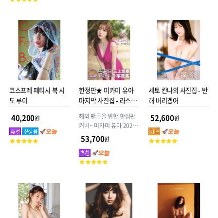
점
점
객
평
점
코스프레 페티시 북 시
한정판★ 미카미 유아
세토 칸나의 사진집 - 반
도 루이
마지막 사진집 - 라스트
해 버리겠어
유아 Last your...
해외 팬들을 위한 한정판
40,200
52,600
원
원
커버~ 미카미 유아 2023
년 8월 16일 은퇴를 기념
53,700
원
고
고
하여 판매하는 역대급 헤
객
객
어누드 사진집. 이제 정말
평
평
고
로 마지막입니다. 여러분,
점
점
객
안녕히 계세요.
평
점