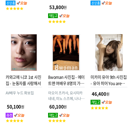
53,800
원
고
객
평
고
점
객
평
점
카와고에 니코 1st 사진
8woman 사진집 - 에이
미카미 유아 9th 사진집
집 - 눈동자를 사랑해서
트맨 여배우 8명의 가장
- 유아 히어 You are
긴 날
here
AV배우 누드 화보집
아오이 츠카사, 요시타카
46,400
원
네네, 미노 스즈메, 나나미
티나, 아마쿠니 루루(니이
50,100
60,100
원
원
고
나 아민), 모모지리 카나
객
메, 와시오 메이(카케이
평
고
고
준), 쿠루미 마도카(타카
점
객
객
미 하루카) 등 8man 소속
평
평
AV배우 출연