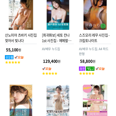
점
점
점
산노미야 츠바키 사진집
[희귀화보] 세토 칸나
스즈모리 레무 사진집 -
젖어서 빛나다
1st 사진집 - 에메랄드
크립토나이트
emerald
AV배우 누드집
AV배우 누드집. A4 하드
55,100
원
판형
129,400
58,800
원
원
고
객
평
고
고
점
객
객
평
평
점
점