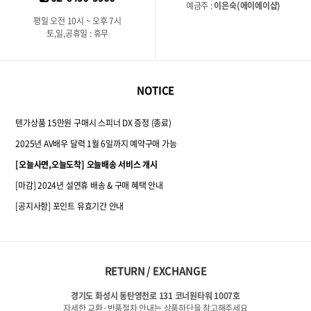
예금주 :
이은숙(에이에이샵)
평일 오전 10시 ~ 오후 7시
토,일,공휴일 : 휴무
NOTICE
텐가상품 15만원 구매시 스피너 DX 증정 (종료)
2025년 AV배우 달력 1월 6일까지 예약구매 가능
[오늘사면,오늘도착] 오늘배송 서비스 개시
[마감] 2024년 설연휴 배송 & 구매 혜택 안내
[공지사항] 포인트 유효기간 안내
RETURN / EXCHANGE
경기도 화성시 동탄영천로 131 코너원타워 1007호
자세한 교환·반품절차 안내는 상품하단을 참고해주세요