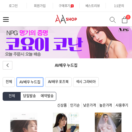
로그인
회원가입
구매후기
베스트리뷰
1:1문의
0
분
검
류
색
AV배우 누드집
전체
AV배우 포즈북
섹시 그라비아
AV배우 누드집
전체
당일발송
예약발송
신상품
인기순
낮은가격
높은가격
사용후기