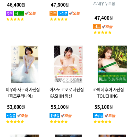
引 eternity
는 홋카이도 여행 2박 3
AV배우 누드집
46,400
47,600
원
원
일
47,400
원
고
고
객
객
평
평
고
점
점
객
평
점
미우라 사쿠라 사진집
아사노 코코로 사진집
카에데 후아 사진집
『미즈우라나이』
KASHIN 화신
「TOUCHING
breeze」
52,600
55,100
55,100
원
원
원
고
고
고
객
객
객
평
평
평