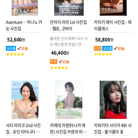
Aventure… 히나노 카
안자이 라라 1st 사진집
카미키 레이 사진집 - 레
논 사진집
- 헬로, 굿바이
이클래스
돌아온 신의 찌찌! 다시 쓰
52,600
58,800
원
원
는 에스원의 전설!! 안자
이 라라의 사진집 Hello,
46,400
원
고
고
Goodbye
객
객
평
평
고
점
점
객
평
점
사타 마리코 2nd 사진
카에데 카렌(타나카 레
카와키타 사이카 4th 사
집 - 유인 이터니티 誘
몬) 사진집 카렌과 떠나
진집 - 물거품의 꽃