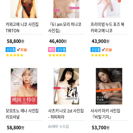
카와고에 니코 사진집
『6 I am 모리 히나코
프리미엄 누드 포즈 북
TRITON
사진집』
카와고에 니코
58,800
46,400
43,900
원
원
원
고
고
고
객
객
객
평
평
평
점
점
점
모모조노 레나 사진집
사츠키 나오 1st 사진집
사사키 아키 사진집
리모셔널
- 하피파라
『비밀 기지』
AV배우 누드집
58,800
53,700
원
원