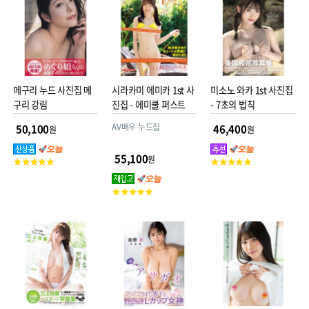
메구리 누드 사진집 메
시라카미 에미카 1st 사
미소노 와카 1st 사진집
구리 강림
진집 - 에미쿨 퍼스트
- 7초의 법칙
AV배우 누드집
50,100
46,400
원
원
55,100
원
고
고
객
객
평
평
고
점
점
객
평
점