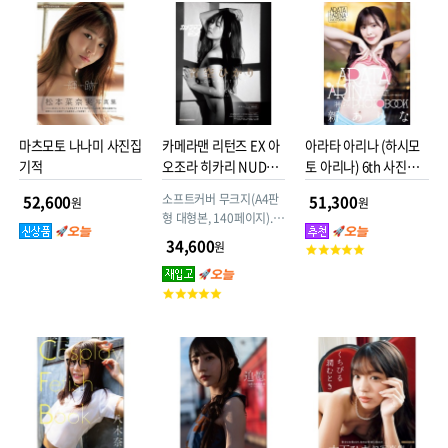
점
점
마츠모토 나나미 사진집
카메라맨 리턴즈 EX 아
아라타 아리나 (하시모
기적
오조라 히카리 NUDE x
토 아리나) 6th 사진집 -
PORTRAIT
카미파라
소프트커버 무크지(A4판
52,600
51,300
원
원
형 대형본, 140페이지). 8
명의 인기 작가가 찍은 누
34,600
원
고
드 사진과 코스프레 사진,
객
히카리의 일본어 인터뷰
평
고
도 수록
점
객
평
점