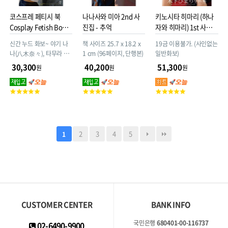
코스프레 페티시 북
나나사와 미아 2nd 사
키노시타 히마리 (하나
Cosplay Fetish Book
진집 - 추억
자와 히마리) 1st 사진집
- 야기 나나
- 입술 촉촉해질 때
신간 누드 화보~ 야기 나
책 사이즈 25.7 x 18.2 x
19금 이용불가. (사인없는
나(八木奈々), 타무라 히
1 cm (96페이지, 단행본)
일반화보)
로아키(田村浩章) 촬영,
30,300
40,200
51,300
원
원
원
2022년 09월 16일 발매,
지오티(ジーオーティー)
고
고
고
출판, 소프트커버 단행본
객
객
객
평
평
평
점
점
점
2
3
4
5
1
CUSTOMER CENTER
BANK INFO
국민은행
680401-00-116737
02-6490-9900