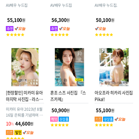
AV배우 누드집
AV배우 누드집
AV배우 누드집.
55,100
56,300
50,100
원
원
원
고
고
고
객
객
객
평
평
평
점
점
점
[한정할인] 미카미 유아
혼조 스즈 사진집 『스
아오조라 히카리 사진집
마지막 사진집 - 라스트
즈카제』
Pika!!
유아 Last your...
미카미 유아 2023년 8월
50,900
55,100
원
원
16일 은퇴를 기념하여 판
매하는 역대급 헤어누드
10
44,600
%
원
고
고
사진집. 이제 정말로 마지
객
객
막입니다. 여러분, 안녕히
평
평
고
계세요.