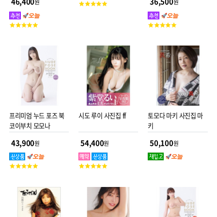
46,400
36,500
원
원
고
21 x 0.9 cm
객
평
고
고
점
객
객
평
평
점
점
프리미엄 누드 포즈 북
시도 루이 사진집 ff
토모다 마키 사진집 마
코이부치 모모나
키
43,900
54,400
50,100
원
원
원
고
고
객
객
평
평
점
점