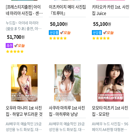
[프레스티지출판] 아이
이츠카이치 메이 사진집
키타오카 카린 1st. 사진
네 마리아 사진집 - 센슈
『트루아』
집 Juice
얼 모이스처
누드집~ 아이네 마리아
50,100
55,100
원
원
(愛音まりあ) 출연, 야나
기사와 코타(柳沢康太)
51,700
원
고
고
촬영, 2020년 12월 21일
객
객
발매, 프레스티지(プレス
평
평
고
テージ) 출판, 하드커버
점
점
객
대형본(30.4 x 21.6 x 1.4
평
cm, 124페이지).
점
오우라 마나미 1st 사진
사쿠라 마히루 1st 사진
모모타 미츠키 1st 사진
집 - 하얗고 부드러운 것
집 - 마히루와 냥냥
집 - 모모탄
AV배우의 예술적인 19금
AV배우의 예술적인 19금
AV배우 누드 사진집 ~ 96
성인용 누드 화보집. 대형
성인용 누드 화보집. 대형
페이지 A4판형 대형본