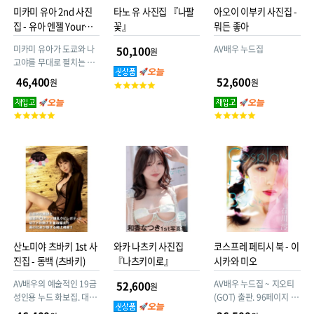
미카미 유아 2nd 사진
타노 유 사진집 『나팔
아오이 이부키 사진집 -
집 - 유아 엔젤 Your
꽃』
뭐든 좋아
Angel
미카미 유아가 도쿄와 나
AV배우 누드집
50,100
원
고야를 무대로 펼치는 에
로틱 향연! 포스터 첨부
46,400
52,600
원
원
고
객
평
고
고
점
객
객
평
평
점
점
산노미야 츠바키 1st 사
와카 나츠키 사진집
코스프레 페티시 북 - 이
진집 - 동백 (츠바키)
『나츠키이로』
시카와 미오
AV배우의 예술적인 19금
AV배우 누드집 ~ 지오티
52,600
원
성인용 누드 화보집. 대형
(GOT) 출판. 96페이지 소
본 사이즈!
프트커버 대형본 29.7 x