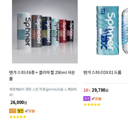
텐가 스피너 6종 + 클리어 젤 250ml 사은
텐가 스피너 DX 01 드롭
품
체험해보지 못한 스핀 작용(gimmick)을 느껴보세
10
29,700
%
원
요!
26,000
원
고
객
평
고
점
객
평