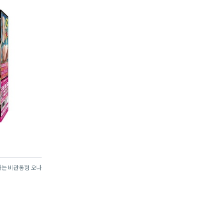
평
평
점
점
하는 비관통형 오나