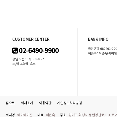
객
객
평
평
점
점
CUSTOMER CENTER
BANK INFO
02-6490-9900
국민은행
680401-00-
예금주 :
이은숙(에이에
평일 오전 10시 ~ 오후 7시
토,일,공휴일 : 휴무
홈으로
회사소개
이용약관
개인정보처리방침
회사명
에이에이샵
대표
이은숙
주소
경기도 화성시 동탄영천로 131 코너