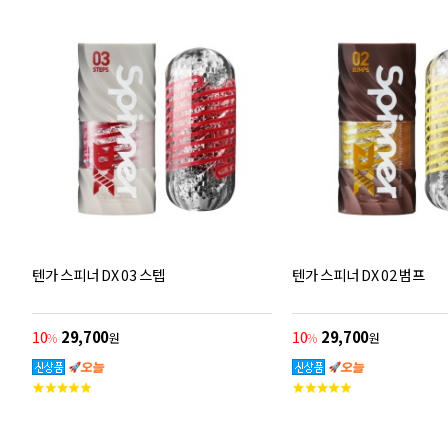
점
텐가 스피너 DX 03 스텝
텐가 스피너 DX 02 범프
10
29,700
10
29,700
%
원
%
원
고
고
객
객
평
평
점
점