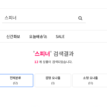
쇼
검
검
핑
색
색
몰
어
필
검
수
색
신간화보
오늘배송🚀
SALE
'
스피너
' 검색결과
12
개 상품이 검색되었습니다.
전체분류
컵형 오나홀
소형 오나홀
(12)
(1)
(11)