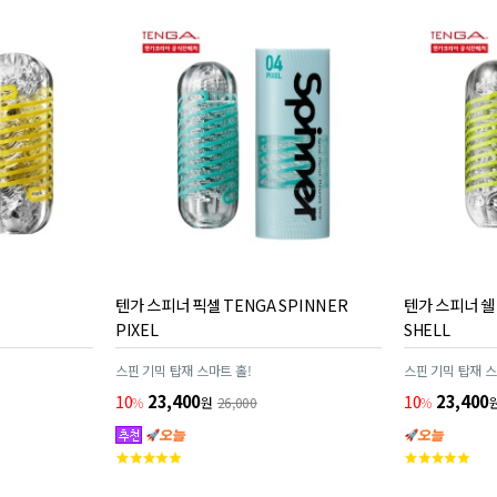
텐가 스피너 픽셀 TENGA SPINNER
텐가 스피너 쉘 
PIXEL
SHELL
스핀 기믹 탑재 스마트 홀!
스핀 기믹 탑재 스
10
23,400
10
23,400
%
원
26,000
%
고
고
객
객