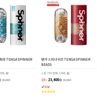
라 TENGA SPINNER
텐가 스피너 비즈 TENGA SPINNER
BEADS
마트 홀!
스핀 기믹 탑재 스마트 홀!
10
23,400
원
26,000
%
원
26,000
고
객
평
점