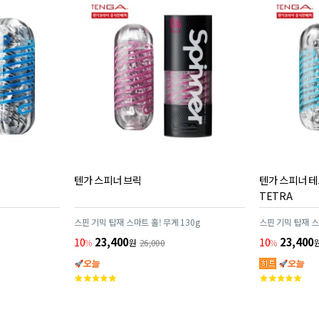
텐가 스피너 브릭
텐가 스피너 테트
TETRA
스핀 기믹 탑재 스마트 홀! 무게 130g
스핀 기믹 탑재 스
10
23,400
10
23,400
%
원
26,000
%
고
고
객
객
평
평
점
점