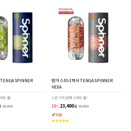
TENGA SPINNER
텐가 스피너 헥사 TENGA SPINNER
HEXA
마트 홀!
스핀 기믹 탑재 스마트 홀!
10
23,400
원
26,000
%
원
26,000
고
객