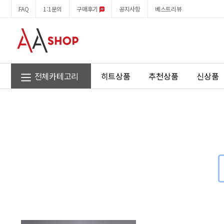
상
회
FAQ
1:1문의
구매후기
공지사항
베스트리뷰
품
원
검
메
색
뉴
결
과
전체카테고리
히트상품
추천상품
신상품