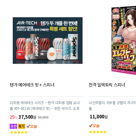
텐가 에어테크 핏 + 스피너
전격 일렉트릭 스피너
다회용 에어테크 시리즈 ~ 텐가 다회용 컵형 오나
나선주름이 귀두를 강렬히 자극
홀 ATF-001W (에어테크 핏) ~ 핏한 사이즈. 소프
홀
트한 촉감. 여러번 재사용 가능!
11,000
25
37,500
원
%
원
50,000
고
고