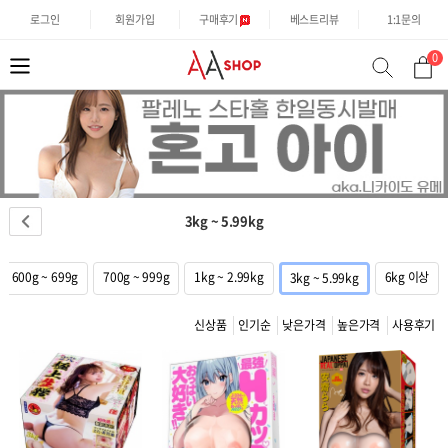
로그인
회원가입
구매후기
베스트리뷰
1:1문의
0
분
검
류
색
3kg ~ 5.99kg
600g ~ 699g
700g ~ 999g
1kg ~ 2.99kg
6kg 이상
3kg ~ 5.99kg
신상품
인기순
낮은가격
높은가격
사용후기