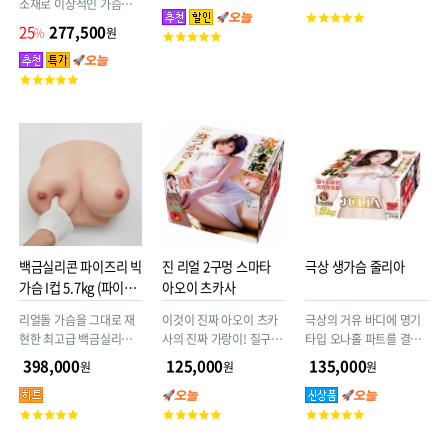
소재로 이상적인 가슴을
고
만드는 것을 추구했습니
25
277,500
%
원
고
객
다.
객
평
평
점
고
점
객
평
점
백금실리콘 파이즈리 빅
진 리얼 2구멍 스마타
극상 생가슴 줄리아
가슴 I컵 5.7kg (파이즈
아오이 츠카사
리 BIG)
리얼돌 가슴을 그대로 재
이것이 진짜 아오이 츠카
극상의 거유 바디에 명기
현한 최고급 백금실리콘
사의 진짜 가랑이! 질구멍
타입 오나홀 파트를 결합
제품! 오나홀 유저들에게
과 애널구멍을 리얼하게
한, 욕심 가득한 초대형 쾌
398,000
125,000
135,000
원
원
원
검증받은 제품으로서, 저
재현했다 3.5kg
감 모델! 유두·바디 표면·
가 TPE 제품과는 전혀 다
내부 각각에 고급 소재를
고
고
고
릅니다
적용한 3중 구조 타입으로
객
객
객
제작되었습니다.