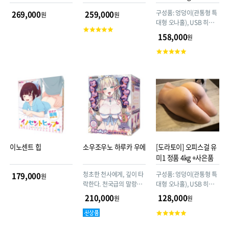
보이스 반희003
구성품: 엉덩이(관통형 특
269,000
259,000
원
원
대형 오나홀), USB 히팅
고
스틱(열이 금방 올라오니,
158,000
원
객
1분 이상 사용하지 마세
평
고
요), 규조토 드라이스틱,
점
객
실리콘 파우더
평
점
이노센트 힙
소우조우노 하루카 우에
[도라토이] 오피스걸 유
미1 정품 4kg +사은품
청초한 천사에게, 깊이 타
구성품: 엉덩이(관통형 특
179,000
원
락한다. 천국급의 말랑함.
대형 오나홀), USB 히팅
경악의 2층 구조, 3100g
스틱(열이 금방 올라오니,
210,000
128,000
원
원
천사의 육덕진 엉덩이 홀.
1분 이상 사용하지 마세
고
요), 규조토 드라이스틱,
객
실리콘 파우더