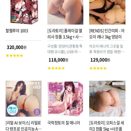
할렐루야 1003
[도라토이] 플레이걸 앨
[RENDS] 인간미희 - 아
리사 정품 3.5kg + 사은
오이 레나 3kg 엉덩이
품 (오피스걸 유미2 리
구성품: 엉덩이(관통형 특
아오이 레나의 그곳을 일
320,000
원
뉴얼 제품)
대형 오나홀), USB 히팅
류 측량사가 정밀 재현! 탁
고
스틱(열이 금방 올라오니,
월한 기술력의 성인용품
118,000
129,000
원
원
객
1분 이상 사용하지 마세
메이커 렌즈(RENDS)에
평
고
고
요), 규조토 드라이스틱,
서 제작~
점
객
객
실리콘 파우더
평
평
점
점
[리얼 AI 보이스] 리얼로
극락정토의 칠 매니아
[도라토이] 오피스걸 세
다 텐프로 인공지능 AI
미3 정품 5kg +사은품