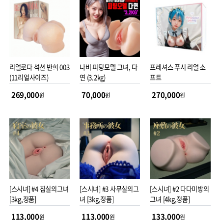
리얼로다 석션 반희 003
나비 피팅모델 그녀, 다
프레셔스 푸시 리얼 소
(11리얼사이즈)
연 (3.2kg)
프트
269,000
70,000
270,000
원
원
원
[스시녀] #4 침실의그녀
[스시녀] #3 사무실의그
[스시녀] #2 다다미방의
[3kg,정품]
녀 [3kg,정품]
그녀 [4kg,정품]
113,000
113,000
133,000
원
원
원