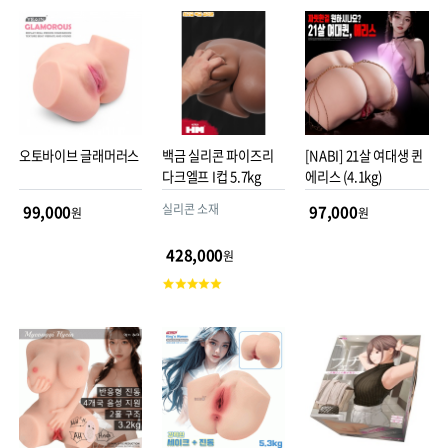
평
점
오토바이브 글래머러스
백금 실리콘 파이즈리
[NABI] 21살 여대생 퀸
다크엘프 I컵 5.7kg
에리스 (4.1kg)
실리콘 소재
99,000
97,000
원
원
428,000
원
고
객
평
점