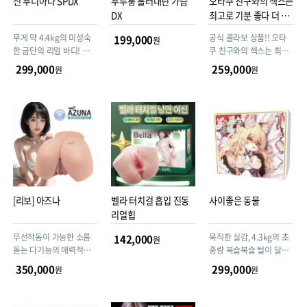
신 푸니아나 SPDX
푸루룽 흘러내린 가슴
오타쿠 친구와의 섹스는
DX
최고로 기분 좋다 더 홀
미요시의 생엉덩이
무게 약 4.4kg의 미성숙
공식 콜라보 상품!! 오타
199,000
원
한 금단의 리얼 바디! 고탄
쿠 친구와의 섹스는 최고
력 골격 실리콘을 내장해
로 기분 좋다 더 홀 미요시
299,000
259,000
원
원
만족감 MAX의 압도적인
의 생엉덩이
리얼 사용감을 제공합니
다. 부드럽고 탱탱한 촉감
을 강조한 2중 구조의 최
상급 ‘작은 가슴’(ちっぱ
い) 디자인!
[리보] 아즈나
벨라 터치걸 흡입 진동
사이좋은 동물
리얼힙
무선작동이 가능한 소름
묵직한 실감, 4.3kg의 초
142,000
원
돋는 다기능의 매력적인
중량 복슬복슬 털이 달린
아즈나 (조임,진동,자동세
케모노 커버 포함 진짜 케
350,000
299,000
원
원
척,리얼디자인)
모너라면 놓칠 수 없는 만
족감!