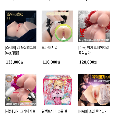
[스시녀] #1 욕실의그녀
도나 터치걸
[수동] 명기 크레이지걸
[4kg,정품]
육덕슴가
133,000
116,000
128,000
원
원
원
[자동] 명기 크레이지걸
일렉트릭 피스톤 걸
[NABI] 소민 육덕명기