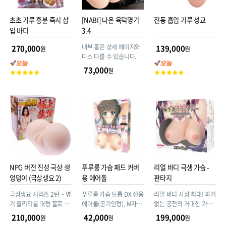
초초 갸루 흥분 즉시 삽
[NABI] 나은 육덕명기
전동 흡입 갸루 성교
입 바디
3.4
내부 홀은 상세 페이지와
270,000
139,000
원
원
다소 다를 수 있습니다.
73,000
원
고
고
객
객
평
평
점
점
NPG 버전 진성 극상 생
푸루룽 가슴 패드 커버
리얼 바디 극생 가슴 -
엉덩이 (극상생요 2)
용 에어돌
판타지
극상생요 시리즈 2탄 ~ 명
푸루룽 가슴 드롭 DX 전용
리얼 바디 사상 최대! 과거
기 퀄리티를 대형 홀로 그
에어돌(공기인형), M자 다
없는 공전의 거대한 가슴
명기의 품격 극상생 허리
리로 밀착 가능 ~ 세
으로, 진짜 터치의 4층 구
210,000
42,000
199,000
원
원
원
가 파워 업! 무게 5.4kg
로:1200mm 가
조를 실현!