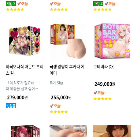
로:650mm 깊
고
고
고
이:550mm 무게:3345g
객
객
객
평
평
평
점
점
점
바닥오나식 마운트 프레
극생 엉덩이 후카다 에
보테바라 DX
스 원
이미
「더 각도가 필요해···
무게 5kg
249,000
원
더 체중을 실고 싶어
···」 바닥 오나 시리즈
279,000
255,000
원
원
고
최대 두께‼ 『바닥 오나식
객
마운트 프레스
평
고
ONE(원)』이 대망의 등
점
객
장‼
평
점