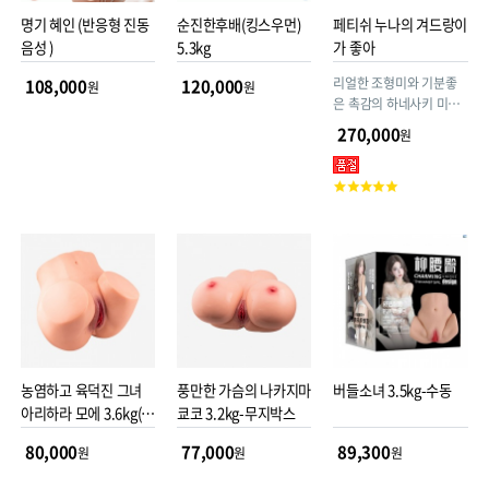
명기 혜인 (반응형 진동
순진한후배(킹스우먼)
페티쉬 누나의 겨드랑이
음성 )
5.3kg
가 좋아
리얼한 조형미와 기분좋
108,000
120,000
원
원
은 촉감의 하네사키 미아
중형 오나홀.
270,000
원
고
객
평
점
농염하고 육덕진 그녀
풍만한 가슴의 나카지마
버들소녀 3.5kg-수동
아리하라 모에 3.6kg(무
쿄코 3.2kg-무지박스
지박스)
80,000
77,000
89,300
원
원
원