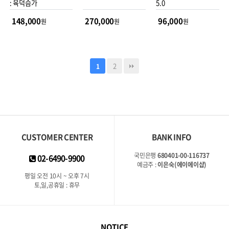
: 육덕슴가
5.0
148,000
270,000
96,000
원
원
원
2
1
CUSTOMER CENTER
BANK INFO
국민은행
680401-00-116737
02-6490-9900
예금주 :
이은숙(에이에이샵)
평일 오전 10시 ~ 오후 7시
토,일,공휴일 : 휴무
NOTICE