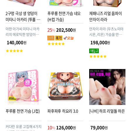
2구멍 극상 생 엉덩이
푸루룽 천연 가슴 네오
재패니즈 리얼 옵파이
미타니 아카리 (투홀 극
(H컵 가슴)
안자이 라라
상생요)
야한 아가씨 미타니 아카
안자이 라라 (우츠노미야
25
202,500
%
원
리의 에로틱한 엉덩이를
시온, 리온) 가슴을 만져보
완전 재현한 3kg 오나홀!
자! 가슴형 오나홀~
140,000
198,000
원
원
고
자궁까지 대량사정하세
객
고
요. 애널구멍도 짜릿짜릿
평
객
고
점
평
객
점
평
점
푸루룽 천연 가슴 (J컵)
파후파후 히요리 3.0
[나비] 하프 리얼돌 하은
커다란 유륜 고집해 4가지
10
126,000
79,000
%
원
원