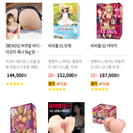
평
평
평
점
점
점
[RENDS] 버추얼 바디 -
비비돌 01 모에
비비돌 02 아야카
아오이 레나 5kg 엉덩이
(3D 입체형)
아오이 레나의 그곳을 일
생명이 느껴지는 활동적
생명이 느껴지는 역동적
류 측량사가 정밀 재현! 탁
인 바디 오나홀. 무게
인 바디 오나홀 무게
월한 기술력의 성인용품
3.6kg
4.2kg
144,500
20
152,000
15
187,000
원
%
원
%
원
메이커 렌즈(RENDS)에
고
서 제작~
객
고
고
평
객
객
점
평
평
점
점