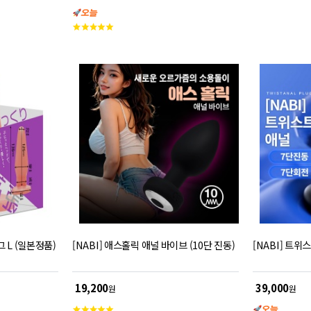
콘 소재로 완만한 곡선 디자인을 채택하여 부드럽
고
게 삽입 가능합니다. 세척이 간편하여 위생적으로
객
관리할 수 있습니다.
평
점
 L (일본정품)
[NABI] 애스홀릭 애널 바이브 (10단 진동)
[NABI] 트위
19,200
39,000
원
원
고