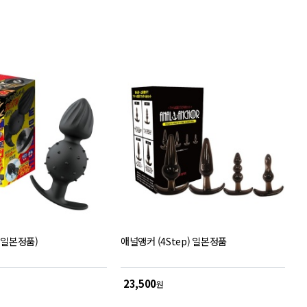
객
평
점
(일본정품)
애널앵커 (4Step) 일본정품
23,500
원