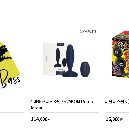
평
평
점
점
스바콤 프리모 조단 / SVAKOM Primo
더블 데스볼 S 
Jordan
114,000
15,000
원
원