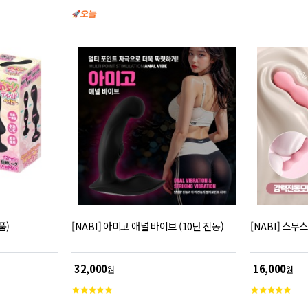
자 이상 분들에게 딱 맞으며, 점차 뒤쪽 문을 넓혀
주는 역할을 합니다. 꽉 채워지며 퍼지는 살의 감촉
은 사용자를 몸부림칠 정도의 황홀감으로 이끌 것
입니다.
품)
[NABI] 아미고 애널 바이브 (10단 진동)
[NABI] 스무
32,000
16,000
원
원
고
고
객
객