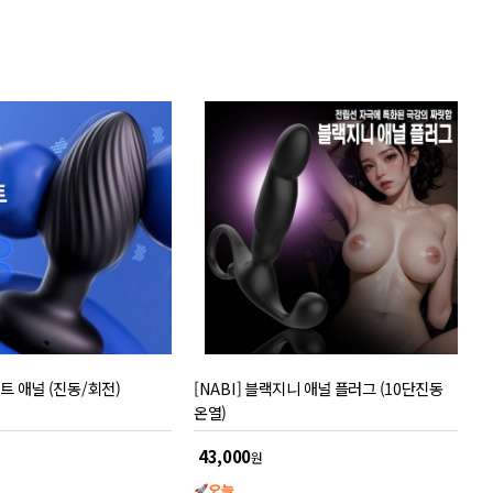
스트 애널 (진동/회전)
[NABI] 블랙지니 애널 플러그 (10단진동
온열)
43,000
원