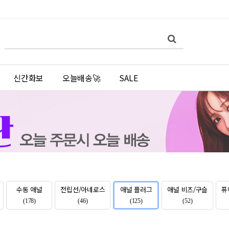
쇼
검
검
핑
색
색
몰
어
필
검
수
색
신간화보
오늘배송🚀
SALE
수동 애널
전립선/아네로스
애널 플러그
애널 비즈/구슬
퓨
(178)
(46)
(125)
(52)