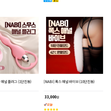
스 애널 플러그 (1단진동)
[NABI] 폭스 애널 바이브 (10단진동)
33,000
원
고