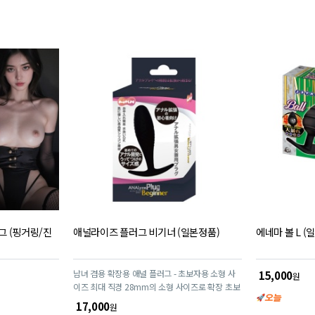
평
평
점
점
러그 (핑거링/진
애널라이즈 플러그 비기너 (일본정품)
에네마 볼 L (
남녀 겸용 확장용 애널 플러그 - 초보자용 소형 사
15,000
원
이즈 최대 직경 28mm의 소형 사이즈로 확장 초보
자에게 적합합니다. 장시간 착용을 통해 점진적으
17,000
원
로 확장할 수 있습니다. 적당한 경도의 소프트 실리