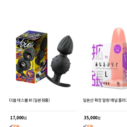
객
평
점
더블 데스볼 M (일본정품)
일본산 확장 말랑 애널 플러그
17,000
35,000
원
원