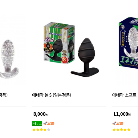
정품)
에네마 볼 S (일본정품)
에네마 소프트 
8,000
11,000
원
원
고
고
객
객