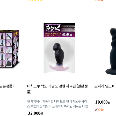
객
평
점
(일본정품)
미치노쿠 백도어 딜도 강한 자극편 (일본정
오치리 딜도 머
품)
전 세계에서 기록적인 대히트를 친 미치노쿠 시리
19,000
원
즈. 이번에는 백도어 플레이에 특화된 새로운 타입
의 딜도입니다. 이 「미치노쿠 백도어 격감편」은
32,000
원
약간 굵은 중급자용 딜도입니다. 굵은 바디는 중급