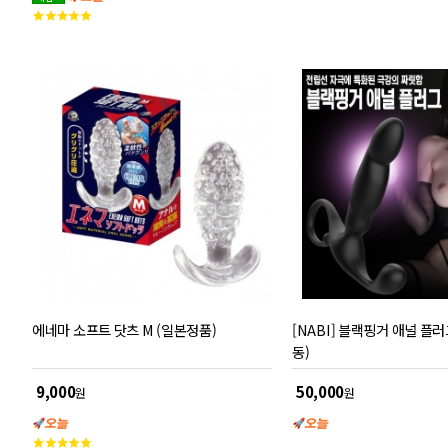
평
고
택하여 부드럽게 삽입 가능합니다. 세척이 간편하
점
객
여 위생적으로 관리할 수 있습니다.
평
점
에네마 소프트 닷츠 M (일본정품)
[NABI] 블랙핑거 애널 플
동)
9,000
50,000
원
원
고