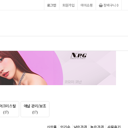
로그인
회원가입
마이쇼핑
장바구니 0
어크리스탈
애널 관리/보조
(17)
(17)
신상품
인기순
낮은가격
높은가격
사용후기