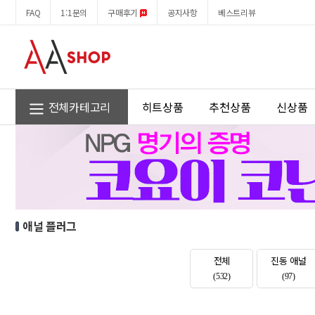
애
회
FAQ
1:1문의
구매후기
공지사항
베스트리뷰
널
원
플
메
러
뉴
그
전체카테고리
히트상품
추천상품
신상품
애널 플러그
전체
진동 애널
(532)
(97)