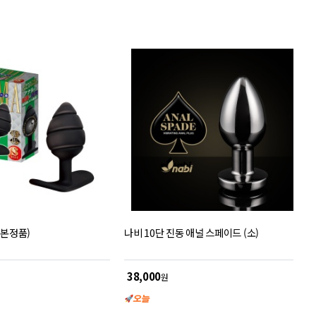
일본정품)
나비 10단 진동 애널 스페이드 (소)
38,000
원