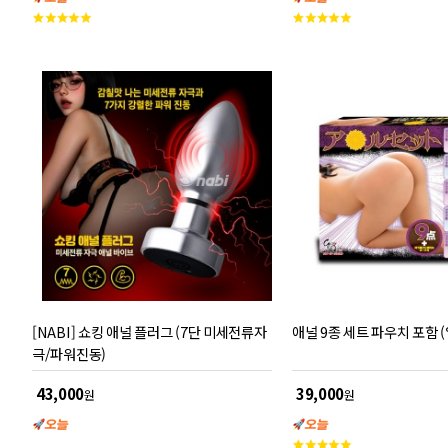
고
고
객
객
평
평
점
점
[NABI] 쇼킹 애널 플러그 (7단 미세전류자
애널 9종 세트 파우치 포함 
극/파워진동)
43,000
39,000
원
원
고