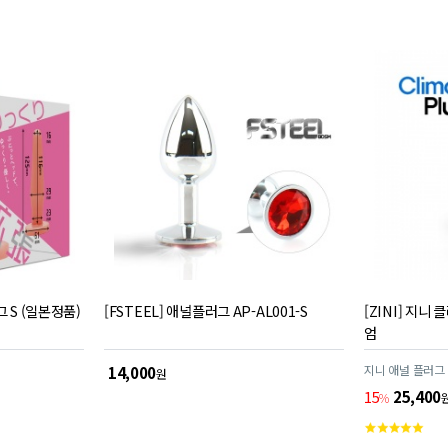
 S (일본정품)
[FSTEEL] 애널플러그 AP-AL001-S
[ZINI] 지니
엄
지니 애널 플러그
14,000
원
15
25,400
%
고
객