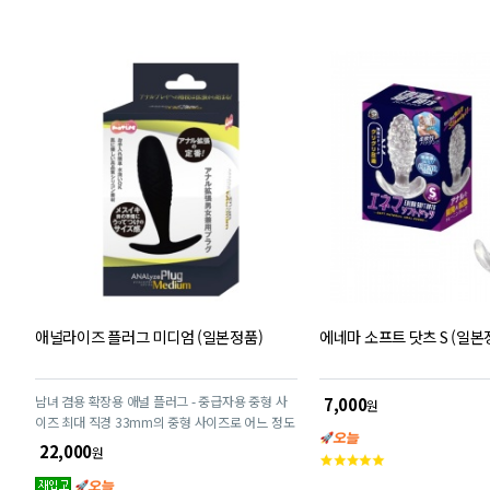
애널라이즈 플러그 미디엄 (일본정품)
에네마 소프트 닷츠 S (일본
남녀 겸용 확장용 애널 플러그 - 중급자용 중형 사
7,000
원
이즈 최대 직경 33mm의 중형 사이즈로 어느 정도
확장이 진행된 분들께 적합합니다. 장시간 착용을
22,000
원
고
통해 점진적으로 확장할 수 있습니다. 적당한 경도
객
의 소프트 실리콘 소재로 완만한 곡선 디자인을 채