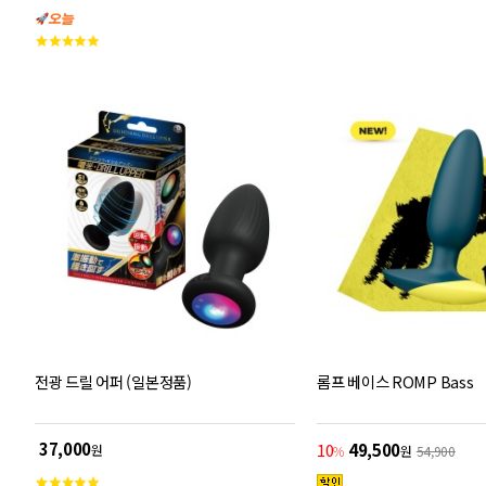
객
콘 소재로 제작되어 완만한 곡선 디자인이 스무스
평
고
한 삽입을 돕습니다. 세척이 간편하여 위생적으로
점
객
관리할 수 있습니다.
평
점
전광 드릴 어퍼 (일본정품)
롬프 베이스 ROMP Bass
37,000
10
49,500
원
%
원
54,900
고