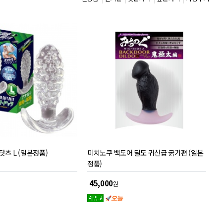
닷츠 L (일본정품)
미치노쿠 백도어 딜도 귀신급 굵기편 (일본
정품)
45,000
원