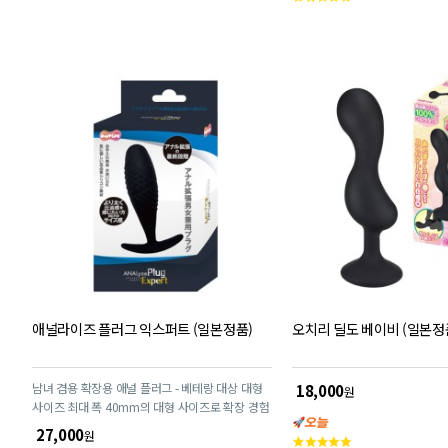
객
평
점
애널라이즈 플러그 익스퍼트 (일본정품)
오치리 딜도 베이비 (일본정
남녀 겸용 확장용 애널 플러그 - 베테랑 대상 대형
18,000
원
사이즈 최대 폭 40mm의 대형 사이즈로 확장 경험
이 있는 분들께 적합한 제품입니다. 장기간 착용을
27,000
원
고
통해 점진적인 확장이 가능합니다. 부드러운 실리