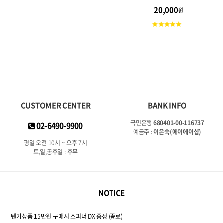
것 하나로 평범한 오나홀
20,000
원
이 명기로 대변신☆ 추가
고
주입 필요 없는 압도적인
객
보습력!!
평
점
CUSTOMER CENTER
BANK INFO
국민은행
680401-00-116737
02-6490-9900
예금주 :
이은숙(에이에이샵)
평일 오전 10시 ~ 오후 7시
토,일,공휴일 : 휴무
NOTICE
텐가상품 15만원 구매시 스피너 DX 증정 (종료)