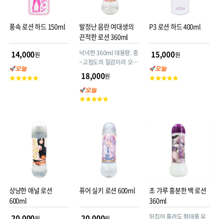
풍속 로션 하드 150ml
발정난 음란 여대생의
P3 로션 하드 400ml
끈적한 로션 360ml
넉넉한 360ml 대용량. 중
14,000
15,000
원
원
~고점도의 질감이라 오나
홀은 물론, 다양한 어덜트
18,000
원
고
고
굿즈에도 찰떡같이 잘 어
객
객
울립니다.
평
평
고
점
점
객
평
점
상냥한 애널 로션
퓨어 실키 로션 600ml
초 갸루 흥분한 백 로션
600ml
360ml
뒤집어 흘려도 형태를 유
20,000
20,000
원
원