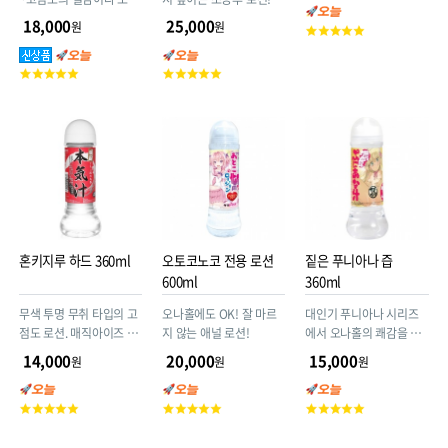
홀은 물론, 다양한 어덜트
푸즙
18,000
25,000
원
원
고
굿즈에도 찰떡같이 잘 어
객
울립니다.
평
고
고
점
객
객
평
평
점
점
혼키지루 하드 360ml
오토코노코 전용 로션
짙은 푸니아나 즙
600ml
360ml
무색 투명 무취 타입의 고
오나홀에도 OK! 잘 마르
대인기 푸니아나 시리즈
점도 로션. 매직아이즈 혼
지 않는 애널 로션!
에서 오나홀의 쾌감을 극
키지루 애액 젤의 진한 버
한까지 높이는 농후 로션
14,000
20,000
15,000
원
원
원
전! 점도가 매우 높습니다.
이 등장! 짙푸즙
배란기 흥분상태에서 분
고
고
고
비되는 애액의 점도를 재
객
객
객
현!! 높이 20cm 지름
평
평
평
6.8cm 무게 405g