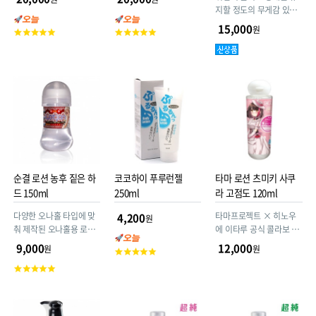
지할 정도의 무게감 있는
고점도 농도로 배합한 뒤
15,000
원
고
고
전용 글리세린 프리 고점
객
객
도 로션. 민감한 부위를 고
평
평
려해 마르지 않고 고윤활.
점
점
초고점도가 안쪽까지 밀
착되어 장시간 하드 플레
이에도 대응합니다.
순결 로션 농후 짙은 하
코코하이 푸루런젤
타마 로션 츠미키 사쿠
드 150ml
250ml
라 고점도 120ml
다양한 오나홀 타입에 맞
타마프로젝트 × 히노우
4,200
원
춰 제작된 오나홀용 로션
에 이타루 공식 콜라보 상
시리즈입니다.
품 끈적하고 미끈미끈한
9,000
12,000
원
원
고
기분 좋은 느낌 안심할 수
객
고
있는 일본산 120ml 고점
평
객
도 타입
점
평
점