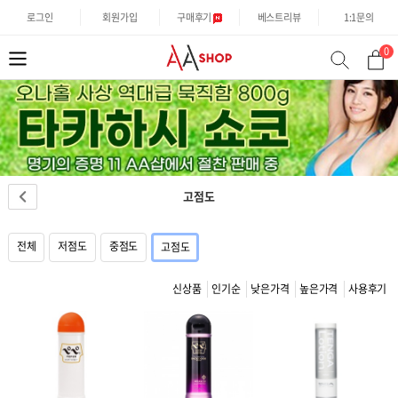
로그인
회원가입
구매후기
베스트리뷰
1:1문의
0
분
검
류
색
고점도
전체
저점도
중점도
고점도
신상품
인기순
낮은가격
높은가격
사용후기