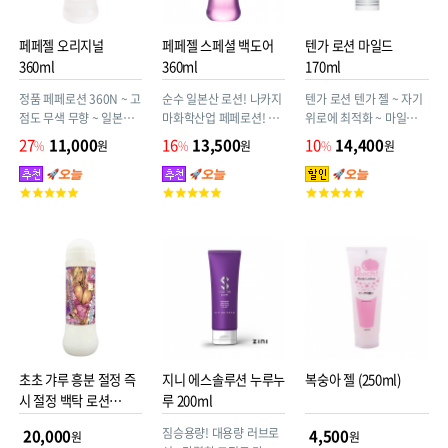
페페젤 오리지널
페페젤 스페셜 백도어
텐가 로션 마일드
360ml
360ml
170ml
정품 페페로션 360N ~ 고
순수 일본산 로션! 나카지
텐가 로션 텐가 젤 ~ 자기
점도 무색 무향 ~ 일본산
마화학산업 페페로션! 나
위로에 최적화 ~ 마일드
성인용품용 윤활제
카지마화학산업 x 월드공
고점도 TENGA LOTION
27
11,000
16
13,500
10
14,400
%
원
%
원
%
원
예 페페로션! 애널(고점
MILD 170ml
도)
고
고
고
객
객
객
평
평
평
점
점
점
초초 갸루 흥분 절정 즉
지니 에스솔루션 누루누
복숭아 젤 (250ml)
시 절정 백탁 로션
루 200ml
600ml
짐승용량! 대용량 러브로
20,000
4,500
원
원