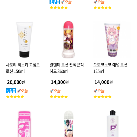
속력 소량으로도 장시간
용 로션!
평
고
고
사용 가능 보충이 필요 없
점
객
객
는 초보습력 미끌거림이
평
평
계속 유지됨
점
점
사토리 히노키 고점도
알덴테 로션 끈적끈적
오토코노코 애널 로션
로션 150ml
하드 360ml
125ml
20,000
14,000
14,000
원
원
원
고
고
고
객
객
객
평
평
평
점
점
점