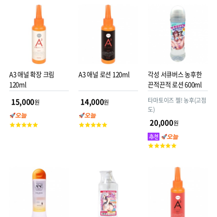
평
평
평
점
점
점
A3 애널 확장 크림
A3 애널 로션 120ml
각성 서큐버스 농후한
120ml
끈적끈적 로션 600ml
타마토이즈 젤! 농후(고점
15,000
14,000
원
원
도)
20,000
원
고
고
객
객
평
평
고
점
점
객
평
점