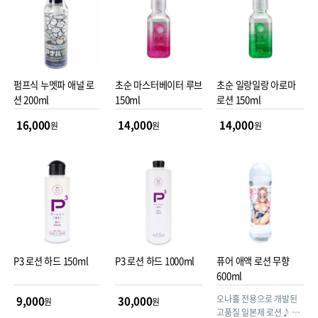
펌프식 누멧파 애널 로
초순 마스터베이터 루브
초순 일랑일랑 아로마
션 200ml
150ml
로션 150ml
16,000
14,000
14,000
원
원
원
P3 로션 하드 150ml
P3 로션 하드 1000ml
퓨어 애액 로션 무향
600ml
오나홀 전용으로 개발된
9,000
30,000
원
원
고품질 일본제 로션♪ 이