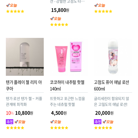
션 - 강렬한 고점도 타입
(파라벤Free/6가지 유해
15,800
원
고
고
성분 없는 안심처방)
객
객
평
평
고
점
점
객
평
점
텐가 플레이 젤 리치 아
코코하이 내추럴 핫젤
고점도 퓨어 애널 로션
쿠아
140ml
600ml
텐가 로션 텐가 젤 ~ 커플
뜨뜻하고 포근한 느낌을
글리세린이 함유되지 않
관계에 최적화
주는 네츄럴 핫젤
은 고밀도의 애널 로션!
10
10,800
4,500
20,000
%
원
원
원
고
고
고
객
객
객