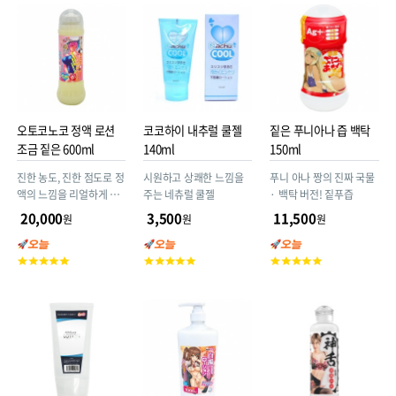
점
점
점
오토코노코 정액 로션
코코하이 내추럴 쿨젤
짙은 푸니아나 즙 백탁
조금 짙은 600ml
140ml
150ml
진한 농도, 진한 점도로 정
시원하고 상쾌한 느낌을
푸니 아나 짱의 진짜 국물
액의 느낌을 리얼하게 재
주는 네츄럴 쿨젤
· 백탁 버전! 짙푸즙
현한 로션
20,000
3,500
11,500
원
원
원
고
고
고
객
객
객
평
평
평
점
점
점