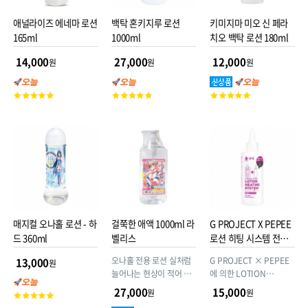
애널라이즈 에네마 로션
백탁 혼키지루 로션
키미지마 미오 신 페라
165ml
1000ml
치오 백탁 로션 180ml
14,000
27,000
12,000
원
원
원
고
고
고
객
객
객
평
평
평
점
점
점
매지컬 오나홀 로션 - 하
걸쭉한 애액 1000ml 라
G PROJECT X PEPEE
드 360ml
벨리스
로션 히팅 시스템 전용
로션 고농도 리치젤
오나홀 전용 로션 실처럼
G PROJECT × PEPEE
13,000
원
늘어나는 현상이 적어 사
에 의한 LOTION
용하기 편리함 오나홀에
HEATING SYSTEM [로션
27,000
15,000
원
원
고
최적! 놀라운 윤활성 & 지
워머]로 따뜻하게하는 전
객