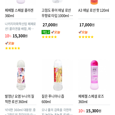
페페젤 스페셜 콜라겐
고점도 퓨어 애널 로션
A3 애널 로션 핫 120ml
360ml
무향료 타입 1000ml 라
벨리스
나카지마화학산업 페페로
27,000
17,000
원
원
션! 콜라겐을 배합, 페페젤
x 월드공예 콜라보
10
15,300
%
원
고
고
객
객
평
평
고
점
점
객
평
점
발정난 요염 누나의 질
짙은 푸니아나 즙
페페젤 스페셜 로즈
척한 로션 360ml
600ml
360ml
넉넉한 360ml 대용량. 중
오나 홀의 감촉을 극한까
10
15,300
%
원
~고점도의 질감이라 오나
지 높이는 초농후 로션! 짙