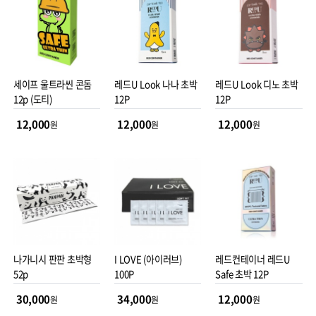
세이프 울트라씬 콘돔
레드U Look 나나 초박
레드U Look 디노 초박
12p (도티)
12P
12P
12,000
12,000
12,000
원
원
원
나가니시 판판 초박형
I LOVE (아이러브)
레드컨테이너 레드U
52p
100P
Safe 초박 12P
30,000
34,000
12,000
원
원
원