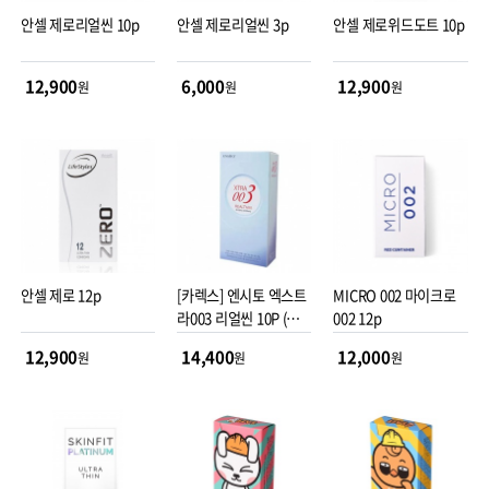
안셀 제로리얼씬 10p
안셀 제로리얼씬 3p
안셀 제로위드도트 10p
12,900
6,000
12,900
원
원
원
안셀 제로 12p
[카렉스] 엔시토 엑스트
MICRO 002 마이크로
라003 리얼씬 10P (극
002 12p
초박형 0.03mm)
12,900
14,400
12,000
원
원
원