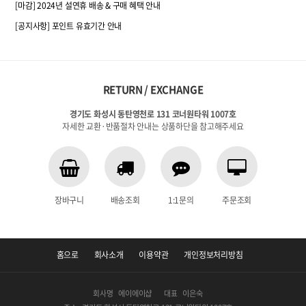
[마감] 2024년 설연휴 배송 & 구매 혜택 안내
[공지사항] 포인트 유효기간 안내
RETURN / EXCHANGE
경기도 화성시 동탄영천로 131 코너원타워 1007호
자세한 교환·반품절차 안내는 상품하단을 참고해주세요
장바구니
배송조회
1:1문의
주문조회
홈으로
회사소개
이용약관
개인정보처리방침
회사명
에이에이샵
대표
이은숙