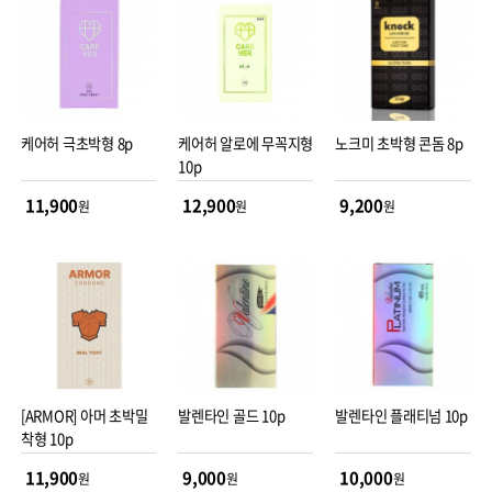
케어허 극초박형 8p
케어허 알로에 무꼭지형
노크미 초박형 콘돔 8p
10p
11,900
12,900
9,200
원
원
원
[ARMOR] 아머 초박밀
발렌타인 골드 10p
발렌타인 플래티넘 10p
착형 10p
11,900
9,000
10,000
원
원
원