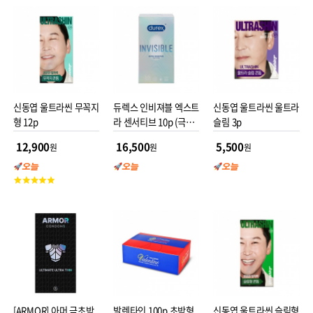
평
점
신동엽 울트라씬 무꼭지
듀렉스 인비져블 엑스트
신동엽 울트라씬 울트라
형 12p
라 센서티브 10p (극초
슬림 3p
박형) 콘돔
12,900
16,500
5,500
원
원
원
고
객
평
점
[ARMOR] 아머 극초박
발렌타인 100p 초박형
신동엽 울트라씬 슬림형