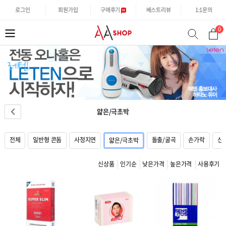
로그인
회원가입
구매후기
베스트리뷰
1:1문의
0
분
검
류
색
얇은/극초박
전체
일반형 콘돔
사정지연
돌출/굴곡
손가락
신
얇은/극초박
신상품
인기순
낮은가격
높은가격
사용후기