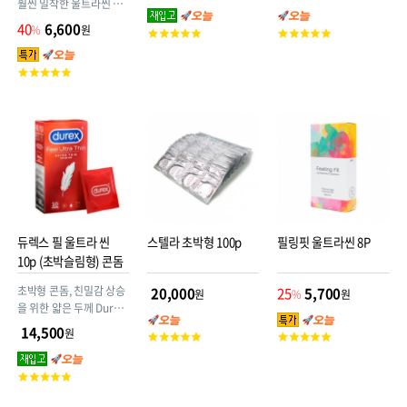
훨씬 밀착한 울트라씬 리
얼 타이트(Real Tight)! -
40
6,600
%
원
고
고
신동엽 콘돔-
객
객
평
평
고
점
점
객
평
점
듀렉스 필 울트라 씬
스텔라 초박형 100p
필링핏 울트라씬 8P
10p (초박슬림형) 콘돔
초박형 콘돔, 친밀감 상승
20,000
25
5,700
원
%
원
을 위한 얇은 두께 Durex
Feel Ultra Thin
14,500
원
고
고
객
객
평
평
고
점
점
객