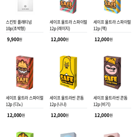
스킨핏 플래티넘
세이프 울트라 스파이럴
세이프 울트라 스파이럴
10p(초박형)
12p (레이지)
12p (잭)
9,900
12,000
12,000
원
원
원
세이프 울트라 스파이럴
세이프 울트라씬 콘돔
세이프 울트라씬 콘돔
12p (디노)
12p (나나)
12p (비기)
12,000
12,000
12,000
원
원
원