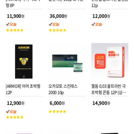
형 8P
12p
11,900
36,000
12,000
원
원
원
고
고
객
객
평
평
점
점
[ARMOR] 아머 초박형
오카모토 스킨레스
젤돔 0.03 울트라씬 극
12P
2000 10p
초박형 콘돔 12P (심의
완료)
12,900
6,000
14,900
원
원
원
고
고
객
객
평
평
점
점