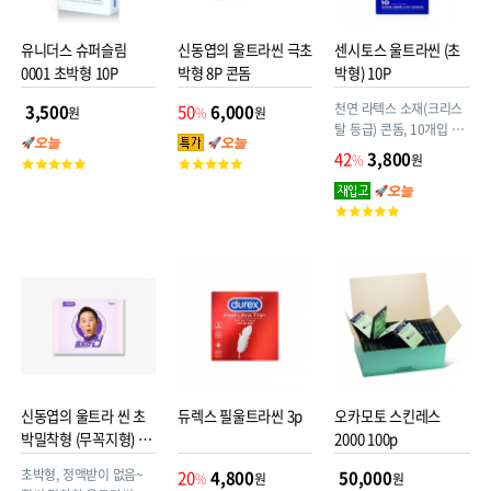
유니더스 슈퍼슬림
신동엽의 울트라씬 극초
센시토스 울트라씬 (초
0001 초박형 10P
박형 8P 콘돔
박형) 10P
천연 라텍스 소재(크리스
3,500
50
6,000
원
%
원
탈 등급) 콘돔, 10개입 슬
림형
42
3,800
%
원
고
고
객
객
평
평
고
점
점
객
평
점
신동엽의 울트라 씬 초
듀렉스 필울트라씬 3p
오카모토 스킨레스
박밀착형 (무꼭지형) 8P
2000 100p
콘돔
초박형, 정액받이 없음~
20
4,800
50,000
%
원
원