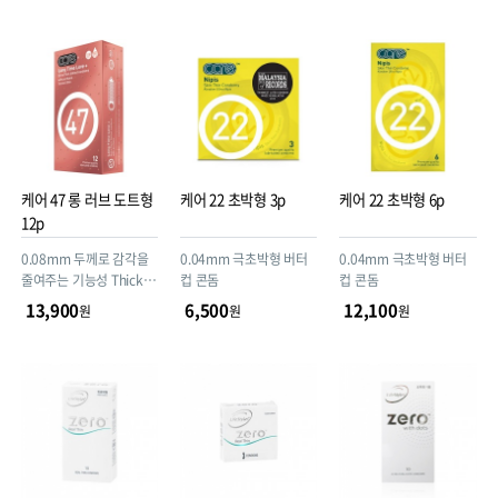
케어 47 롱 러브 도트형
케어 22 초박형 3p
케어 22 초박형 6p
12p
0.08mm 두께로 감각을
0.04mm 극초박형 버터
0.04mm 극초박형 버터
줄여주는 기능성 Thick 도
컵 콘돔
컵 콘돔
트콘돔
13,900
6,500
12,100
원
원
원