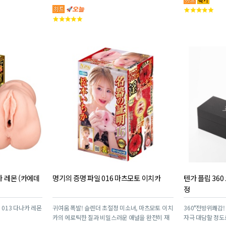
고
고
객
객
평
평
점
점
카 레몬 (카에데
명기의 증명 파일 016 마츠모토 이치카
텐가 플립 360
정
 013 다나카 레몬
귀여움 폭발! 슬렌더 초절정 미소녀, 마츠모토 이치
360°전방위쾌감
카의 에로틱한 질과 비밀스러운 애널을 완전히 재
자극 대담할 정도