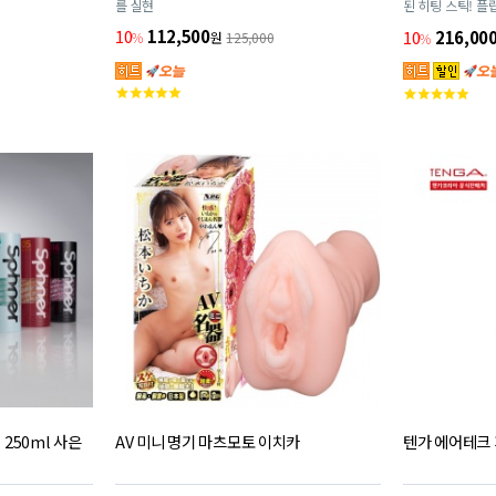
를 실현
된 히팅 스틱! 
소프트 겔 사용!
10
112,500
10
216,00
%
원
125,000
%
고
고
객
객
평
평
점
점
 250ml 사은
AV 미니 명기 마츠모토 이치카
텐가 에어테크 