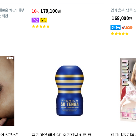
새로운 쾌감! 내부
입과 음부, 양쪽 
10
179,100
%
원
 외관
168,000
원
고
객
고
평
객
점
평
점
"익스펄스"
프리미엄 텐가 SD 오리지널 버큠 컵
재패니즈 리얼 