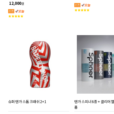
12,000
원
고
객
고
평
객
점
평
점
슈퍼 텐가 스톰 크래쉬 2+1
텐가 스피너 6종 + 클리어 젤
품