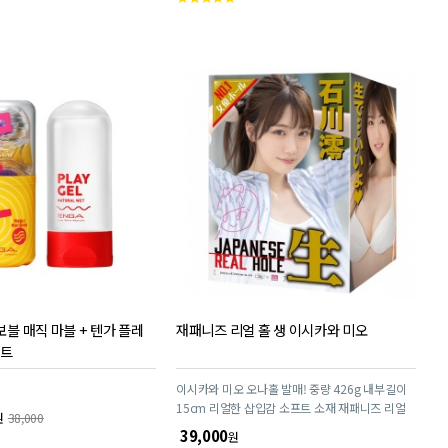
객
평
점
보블 매직 마블 + 텐가 플레
재패니즈 리얼 홀 생 이시카와 미오
웨트
이시카와 미오 오나홀 발매! 중량 426g 내부길이
15cm 리얼한 삽입감 소프트 소재 재패니즈 리얼
원
38,000
홀
39,000
원