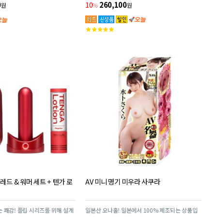
P 시리즈의 상식을 뛰어넘어 극단적
10
260,100
0
%
원
원
 제공합니다.
고
객
평
점
레드 & 워머 세트 + 텐가 로
AV 미니 명기 미우라 사쿠라
 쾌감! 플립 시리즈를 위해 설계
일본산 오나홀! 일본에서 100% 제조되는 상품입