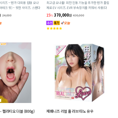
시리즈 ~ 텐가 다회용 컵형 오나
최고급 오나홀! 회전 진동 기능을 추가한 텐가 플립
(에어테크 핏) ~ 핏한 사이즈. 스탠다
제로 EV 시리즈. EVR 부속장치를 끼워서 사용(다
 재사용 가능(사용횟수 약 50회).
른 플립 제로 시리즈와 호환 가능)
15
370,000
원
24,000
%
원
430,000
고
객
평
점
- 펠라티오 더블 (800g)
재패니즈 리얼 홀 러브 타노 유우