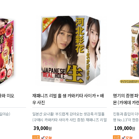
카와 미오
재패니즈 리얼 홀 생 카와키타 사이카 + 배
명기의 증명 파일
우 사진
몬 (카에데 카렌
부길이순)
일본산 오나홀! 부드럽게 감아오는 생감촉 리얼홀
진동과 흡입이 더
(구매시 카와키타 사이카 사진 증정) 재패니즈 리얼
명 No.13’이 한층 더 
홀
기가 살아 움직이
39,000
109,000
원
원
발적 쾌감을 선사! 더 강력해진 쾌감 스펙으로 
의 소용돌이에 흠