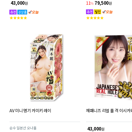
모에 갓 스타일!! 코히나타 미유의 그곳을 끝까지
11
79,500
43,000
%
원
원
맛본다!
고
고
객
객
평
평
점
점
AV 미니 명기 카미키 레이
재패니즈 리얼 홀 격 이시카
순수 일본산 오나홀
43,000
원