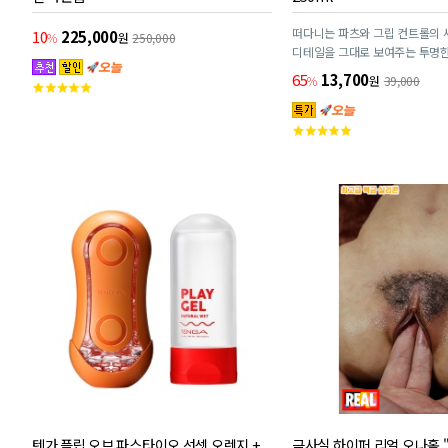
떠다니는 파츠와 그립 컨트롤의 
10
225,000
%
원
250,000
디테일을 그대로 보여주는 투명한
65
13,700
%
원
39,000
고
객
평
고
점
객
평
점
텐가 플립 오브 파스타이오 선셋 오렌지 +
극사실 하이퍼 리얼 오나홀 