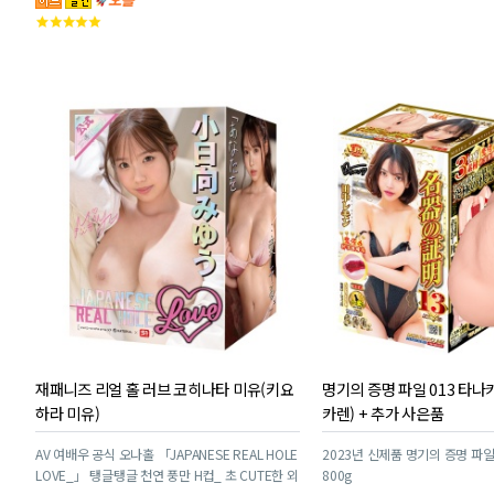
객
고
평
객
점
평
점
재패니즈 리얼 홀 러브 코히나타 미유(키요
명기의 증명 파일 013 타나
하라 미유)
카렌) + 추가 사은품
AV 여배우 공식 오나홀 「JAPANESE REAL HOLE
2023년 신제품 명기의 증명 파일
LOVE_」 탱글탱글 천연 풍만 H컵_ 초 CUTE한 외
800g