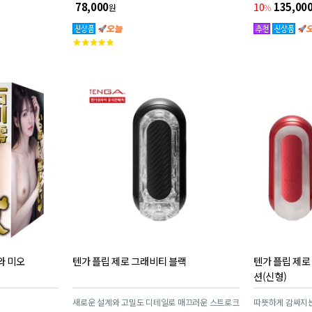
현!
작감! 기존 FLI
78,000
10
135,00
원
%
인 전방위 체험을
고
객
평
점
와 미오
텐가 플립 제로 그래비티 블랙
텐가 플립 제로 
션(신형)
새로운 설계와 고밀도 디테일로 매끄러운 스트로크
따뜻하게 감싸지는