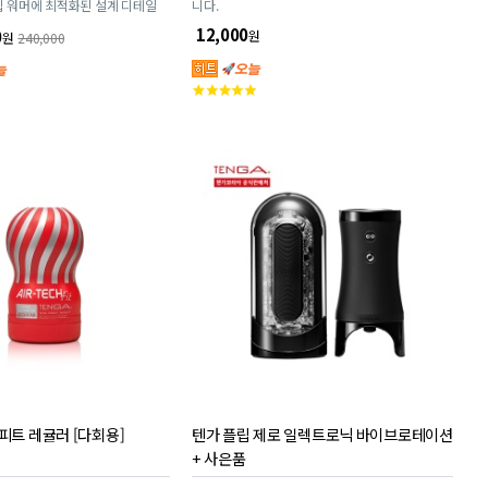
플립 워머에 최적화된 설계 디테일
니다.
12,000
0
원
원
240,000
고
객
평
점
피트 레귤러 [다회용]
텐가 플립 제로 일렉트로닉 바이브로테이션
+ 사은품