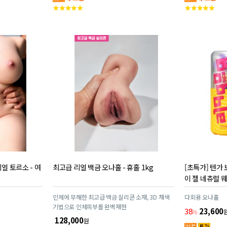
고
고
객
객
평
평
점
점
얼 토르소 - 여
최고급 리얼 백금 오나홀 - 휴홀 1kg
[초특가] 텐가 
이 젤 네츄럴 
인체에 무해한 최고급 백금 실리콘 소재, 3D 채색
다회용 오나홀
기법으로 인체피부를 완벽재현
38
23,600
%
128,000
원