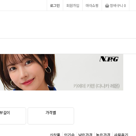
로그인
회원가입
마이쇼핑
장바구니 0
부길이
가격별
신상품
인기순
낮은가격
높은가격
사용후기