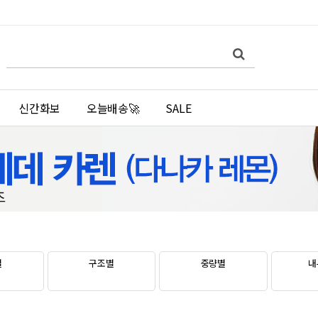
쇼
검
검
핑
색
색
몰
어
필
검
수
색
신간화보
오늘배송🚀
SALE
별
구조별
중량별
내