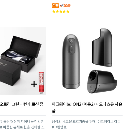
고
객
평
점
 오로라 그린 + 텐가 로션 증
아크웨이브 ION2 (이온2) + 오나츠유 사은
품
! 뒤틀린 형상이 자아내는 전방위
남성의 새로운 오르가즘을 위해! 아크웨이브 이온
로 비틀린 본체로 한층 진화한 조
#그린쉘프