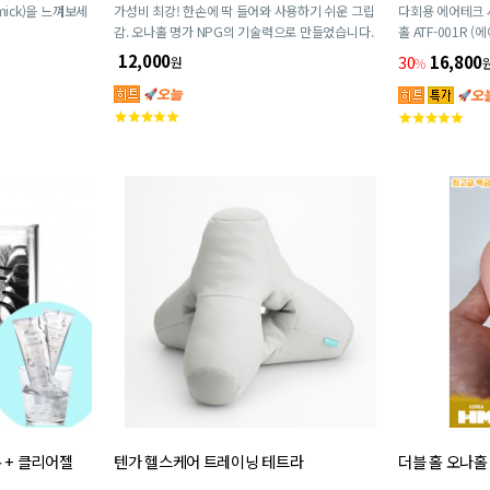
ick)을 느껴보세
가성비 최강! 한손에 딱 들어와 사용하기 쉬운 그립
다회용 에어테크 
감. 오나홀 명가 NPG의 기술력으로 만들었습니다.
홀 ATF-001R 
드한 촉감. 여러번
12,000
30
16,800
원
%
고
고
객
객
평
평
점
점
 + 클리어젤
텐가 헬스케어 트레이닝 테트라
더블 홀 오나홀 