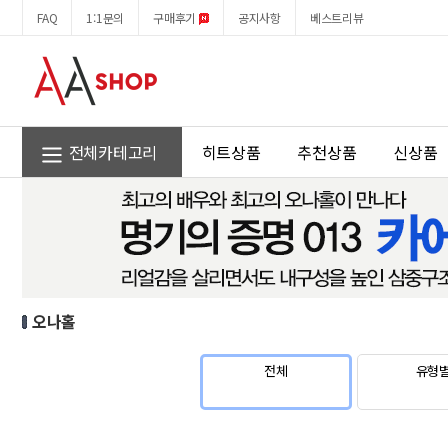
오
회
FAQ
1:1문의
구매후기
공지사항
베스트리뷰
나
원
홀
메
뉴
전체카테고리
히트상품
추천상품
신상품
오나홀
전체
유형