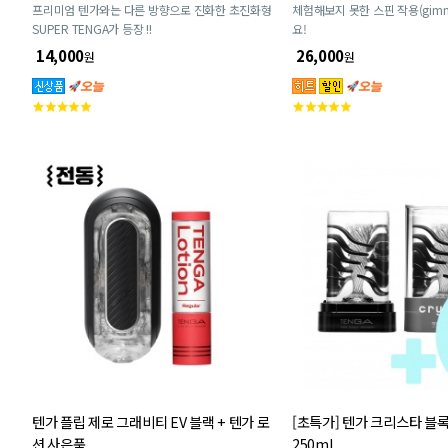
프리미엄 텐가와는 다른 방향으로 진화한 초진화형
체험해보지 못한 스핀 작용(gimm
SUPER TENGA가 등장 !!
요!
14,000
26,000
원
원
고
고
객
객
평
평
점
점
텐가 플립 제로 그래비티 EV 블랙 + 텐가 로
[초특가] 텐가 크리스타 블록
션 사은품
250ml