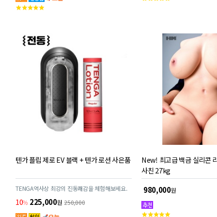
고
객
엽게 떨리고, 깊숙이 삽입하면 절정 진동으로 격렬
객
하게 반응합니다!
평
평
점
점
텐가 플립 제로 EV 블랙 + 텐가 로션 사은품
New! 최고급 백금 실리콘 리
사친 27kg
TENGA역사상 최강의 진동쾌감을 체험해보세요.
980,000
원
10
225,000
%
원
250,000
고