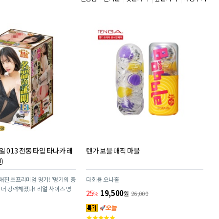
 013 전동 타입 타나카 레
텐가 보블 매직 마블
)
해진 초프리미엄 명기! ‘명기의 증
다회용 오나홀
강력해졌다! 리얼 사이즈 명
25
19,500
%
원
26,000
듯 떨리며 생 느낌을 뛰어넘는 폭
기쁨
고
뻑 빠져보세요!