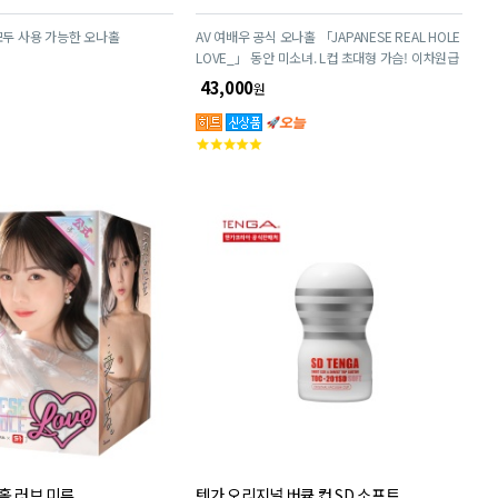
모두 사용 가능한 오나홀
AV 여배우 공식 오나홀 「JAPANESE REAL HOLE
LOVE_」 동안 미소녀. L컵 초대형 가슴! 이차원급
에로 BODY!! 타노 유우의 그곳을 끝까지 만끽하
43,000
원
라!
고
객
평
점
홀 러브 미루
텐가 오리지널 버큠 컵 SD 소프트