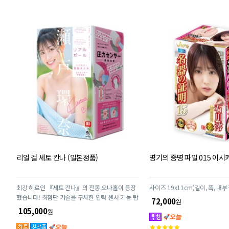
리얼 걸 세토 칸나 (일본정품)
명기의 증명 파일 015 이시
최강 히로인 『세토 칸나』의 전동 오나홀이 등장
사이즈 19x11cm(길이, 폭, 내
했습니다! 최첨단 기술을 구사한 압력 센서 기능 탑
72,000
원
재로, 당신의 플레이에 연동하여 전동 오나홀이 느
105,000
원
끼며 떨립니다! 압력 센서는 삽입 깊이에 따른 압력
고
차이를 섬세하게 감지합니다. 끝부분만 넣으면 귀