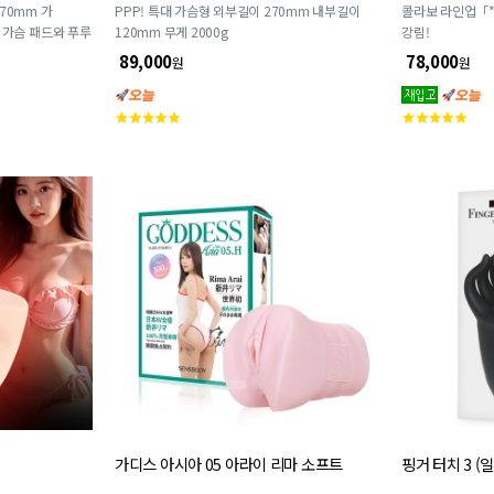
170mm 가
PPP! 특대 가슴형 외부길이 270mm 내부길이
콜라보 라인업「
룽 가슴 패드와 푸루
120mm 무게 2000g
강림!
셔야 합니다)
89,000
78,000
원
원
고
고
객
객
평
평
점
점
가디스 아시아 05 아라이 리마 소프트
핑거 터치 3 (