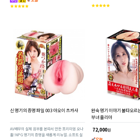
고
고
객
객
평
평
점
점
신 명기의 증명 파일 003 아오이 츠카사
완숙 명기 이야기 불타오르는
부녀 줄리아
AV배우의 실제 음부를 본따서 만든 프리미엄 오나
72,000
원
홀! NPG 명기의 증명을 새롭게 리뉴얼. 소프트 실