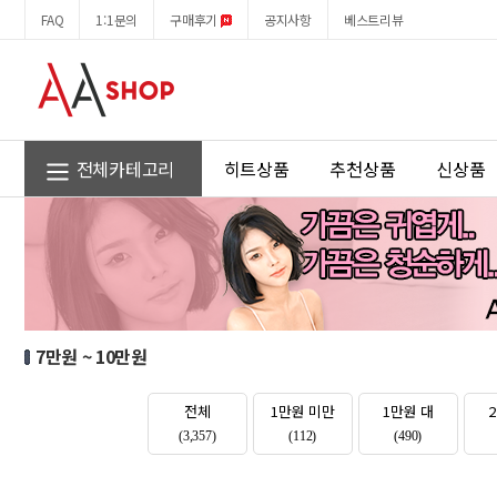
7
회
FAQ
1:1문의
구매후기
공지사항
베스트리뷰
만
원
원
메
~
뉴
10
만
원
전체카테고리
히트상품
추천상품
신상품
7만원 ~ 10만원
전체
1만원 미만
1만원 대
(3,357)
(112)
(490)