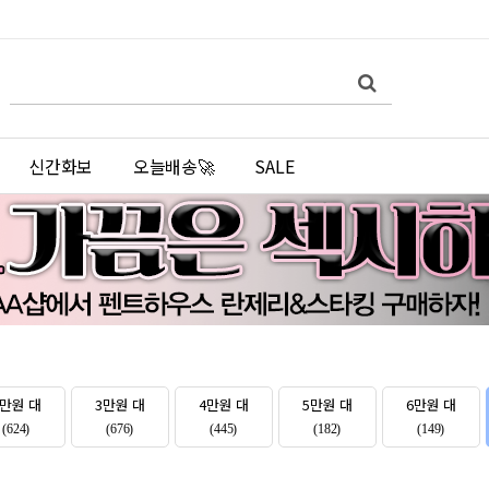
쇼
검
검
핑
색
색
몰
어
필
검
수
색
신간화보
오늘배송🚀
SALE
2만원 대
3만원 대
4만원 대
5만원 대
6만원 대
(624)
(676)
(445)
(182)
(149)