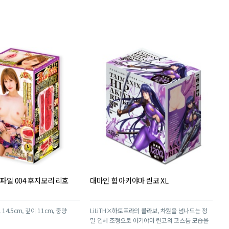
평
점
 파일 004 후지모리 리호
대마인 힙 아키야마 린코 XL
 14.5cm, 깊이 11cm, 중량
LiLiTH×하토프라의 콜라보, 차원을 넘나드는 정
밀 입체 조형으로 아키야마 린코의 코스튬 모습을