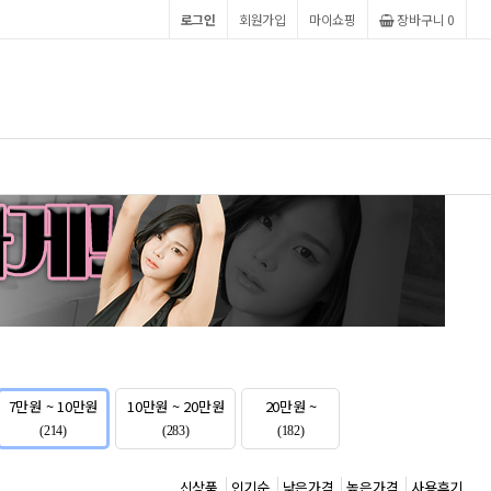
로그인
회원가입
마이쇼핑
장바구니 0
7만원 ~ 10만원
10만원 ~ 20만원
20만원 ~
(214)
(283)
(182)
신상품
인기순
낮은가격
높은가격
사용후기