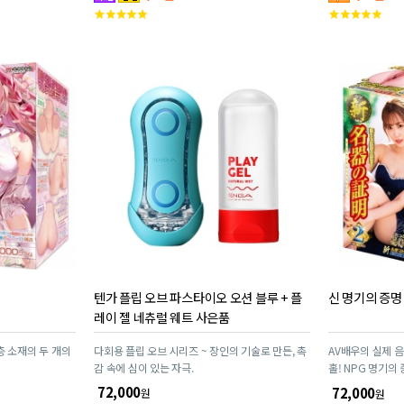
고
고
객
객
평
평
점
점
텐가 플립 오브 파스타이오 오션 블루 + 플
신 명기의 증명
레이 젤 네츄럴 웨트 사은품
층 소재의 두 개의
다회용 플립 오브 시리즈 ~ 장인의 기술로 만든, 촉
AV배우의 실제 
감 속에 심이 있는 자극.
홀! NPG 명기의
리콘의 800g 중
72,000
72,000
원
원