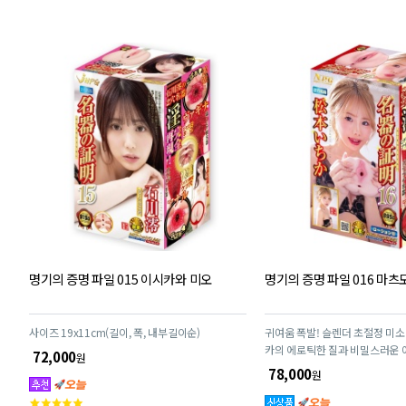
명기의 증명 파일 015 이시카와 미오
명기의 증명 파일 016 마
사이즈 19x11cm(길이, 폭, 내부길이순)
귀여움 폭발! 슬렌더 초절정 미소
카의 에로틱한 질과 비밀스러운 
72,000
원
현!
78,000
원
고