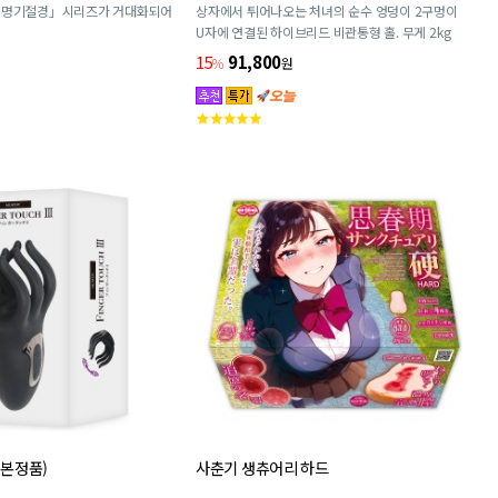
*명기절경」시리즈가 거대화되어
상자에서 튀어나오는 처녀의 순수 엉덩이 2구멍이
U자에 연결된 하이브리드 비관통형 홀. 무게 2kg
15
91,800
%
원
고
객
평
점
일본정품)
사춘기 생츄어리 하드