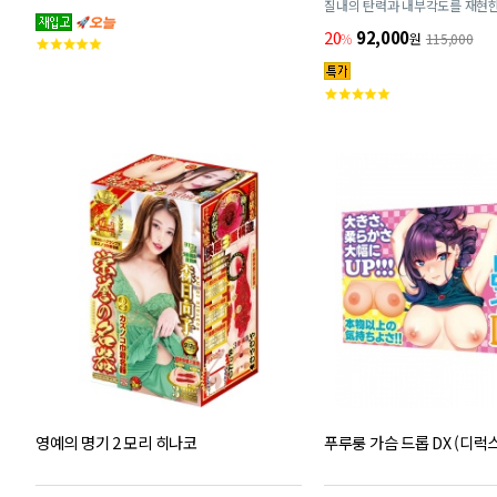
질내의 탄력과 내부각도를 재현한
모노 12 x 18.5 x 16cm
20
92,000
%
원
115,000
고
객
평
고
점
객
평
점
영예의 명기 2 모리 히나코
푸루룽 가슴 드롭 DX (디럭스