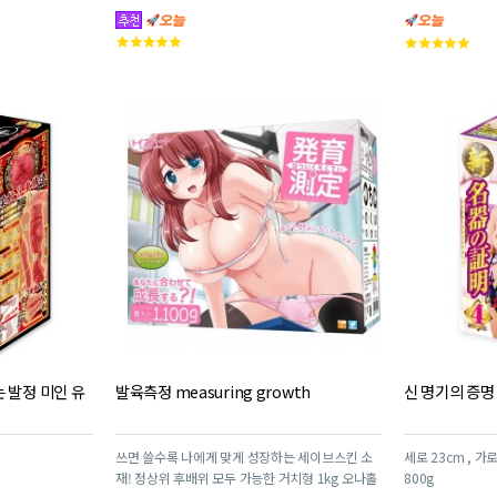
고
고
객
객
평
평
점
점
 발정 미인 유
발육측정 measuring growth
신 명기의 증명
쓰면 쓸수록 나에게 맞게 성장하는 세이브스킨 소
세로 23cm , 가로
재! 정상위 후배위 모두 가능한 거치형 1kg 오나홀
800g