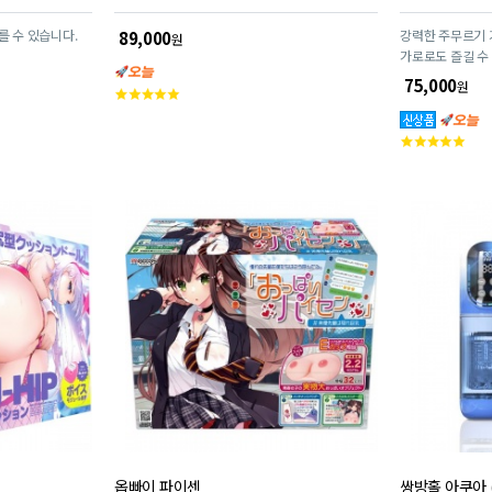
를 수 있습니다.
강력한 주무르기 
89,000
원
가로로도 즐길 수 있는 6
기능과 강력한 진
75,000
원
고
진동과 함께 역동
객
해 줍니다.
평
고
점
객
평
점
옵빠이 파이센
쌍방홀 아쿠아 