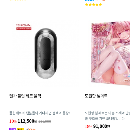
고
객
객
평
평
점
점
텐가 플립 제로 블랙
도원향 님페트
플립제로의 팬분들이 기다리던 블랙이 등장!
도원향 님페트는 이층 소재와 단
홀 구조를 가진 오나홀입니다.
10
112,500
%
원
125,000
18
91,000
%
원