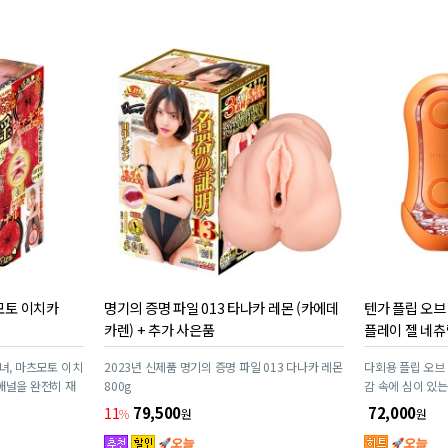
츠모토 이치카
명기의 증명 파일 013 타나카 레몬 (카에데
텐가 플립 오브
카렌) + 추가 사은품
플레이 젤 네츄
녀, 마츠모토 이치
2023년 신제품 명기의 증명 파일 013 다나카 레몬
다회용 플립 오브 
애널을 완전히 재
800g
감 속에 심이 있는
11
79,500
72,000
%
원
원