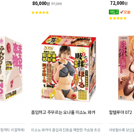
~
72,000
80,000
원
원
97,100
고
고
객
객
평
평
점
점
흡입하고 주무르는 오나홀 미소노 와카
할렐루야 072
 체험까지 리얼하게!
미소노 와카의 흡입과 진동을 재현한 가슴형 초강
사랑할수록 당신을