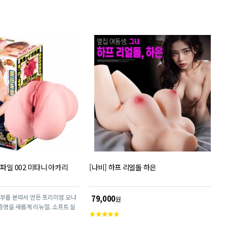
평
점
 파일 002 미타니 아카리
[나비] 하프 리얼돌 하은
음부를 본따서 만든 프리미엄 오나
79,000
원
 증명을 새롭게 리뉴얼. 소프트 실
고
량감이 리얼한 느낌을 줍니다.
객