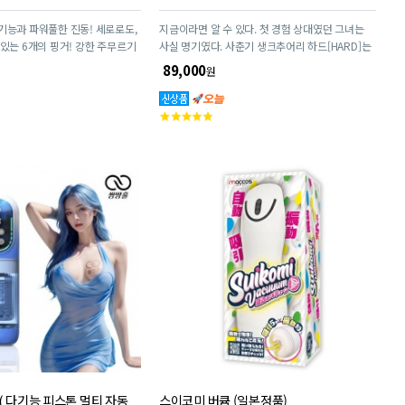
기능과 파워풀한 진동! 세로로도,
지금이라면 알 수 있다. 첫 경험 상대였던 그녀는
개의 핑거! 강한 주무르기
사실 명기였다. 사춘기 생크추어리 하드[HARD]는
동을 갖춘 6개의 핑거가, 묵직한
『추억 명기 시리즈』의 제8탄. 전작을 경질 소재
89,000
원
적으로 움직이며 힘 있게 마사지
로 재조정하고 내부 구조를 쇄신한 하드 버전입니
다.
고
객
평
점
( 다기능 피스톤 멀티 자동
스이코미 버큠 (일본정품)