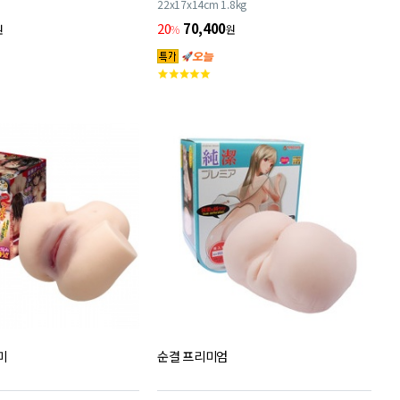
22x17x14cm 1.8kg
20
70,400
원
%
원
고
객
평
점
미
순결 프리미엄