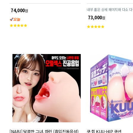
내부 홀은 상세 페이지와 다소 다
74,000
원
73,000
원
고
고
객
객
평
평
점
점
[NABI] 달콤한 그녀, 하린 (흡입진동음성)
쿠 힙 KUU-HIP 쿠션