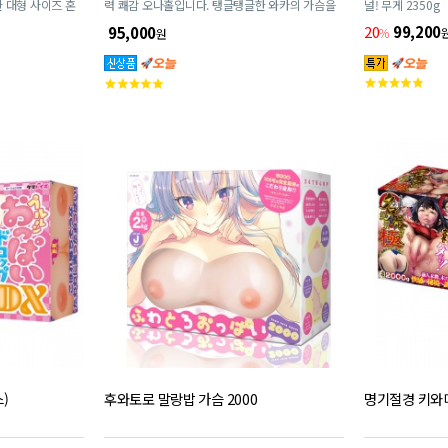
 대형 사이즈 혼
력 쾌감 오나홀입니다. 탱글탱글한 와카의 가슴을
널! 무게 2350g
주무르면서 강하게 빨아들이는 진동 바기나로 극강
20
99,200
95,000
%
원
의 쾌감을 느낄 수 있습니다. 약 1.8kg의 볼륨감 있
는 초대형 가슴 구조로 만들어진 강력 쾌감 홀입니
고
고
다.
객
객
평
평
점
점
)
후와토로 말랑밥 가슴 2000
명기절경 키와