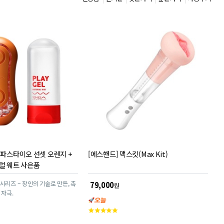
 파스타이오 선셋 오렌지 +
[에스핸드] 맥스킷(Max Kit)
럴 웨트 사은품
시리즈 ~ 장인의 기술로 만든, 촉
79,000
원
 자극.
고
객