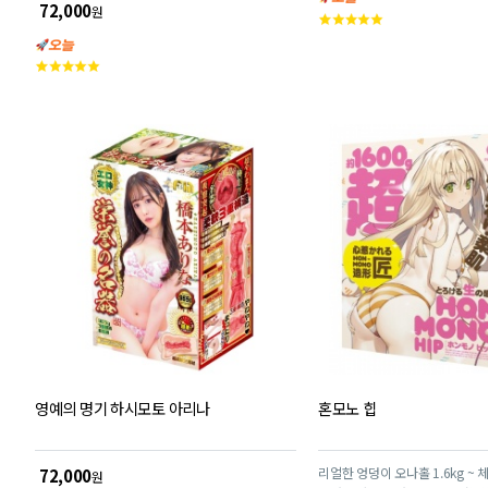
리콘의 800g 중량감이 리얼한 느낌을 줍니다.
72,000
원
고
객
평
고
점
객
평
점
영예의 명기 하시모토 아리나
혼모노 힙
리얼한 엉덩이 오나홀 1.6kg ~
72,000
원