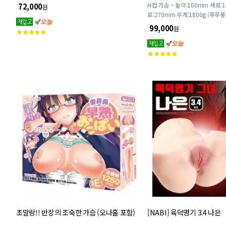
H컵 가슴 ~ 높이:100mm 세로:
72,000
원
로:270mm 무게:1800g (푸루
룽 가슴 패드 커버는 별도 구매하
99,000
원
고
객
평
고
점
객
평
점
초말랑!! 반장의 조숙한 가슴 (오나홀 포함)
[NABI] 육덕명기 3.4 나은