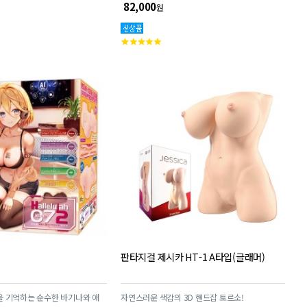
압도적 박력으로 재현! 압도적인 볼륨의 XL 사이
82,000
원
즈!! 세 가지 소재를 사용하여 안쪽의 오돌토돌함,
탄력과 윤기가 넘치는 사람 피부와 같은 감촉, 부드
고
러우면서도 자극적인 내부의 리얼한 촉감까지 재현
객
했습니다.
평
점
판타지걸 제시카 HT-1 A타입(글래머)
 기억하는 순수한 바기나와 애
자연스러운 색감의 3D 핸드잡 토르소!