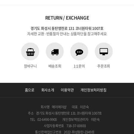
RETURN / EXCHANGE
경기도 화성시 동탄영천로 131 코너원타워 1007호
자세한 교환·반품절차 안내는 상품하단을 참고해주세요
장바구니
배송조회
1:1문의
주문조회
홈으로
회사소개
이용약관
개인정보처리방침
회사명
에이에이샵
대표
이은숙
주소
경기도 화성시 동탄영천로 131 코너원타워 1007호
TEL
02-6490-9900
개인정보책임관리자
이은숙
사업자등록번호
718-37-00693
통신판매업신고번호
2022-화성동탄-2349호