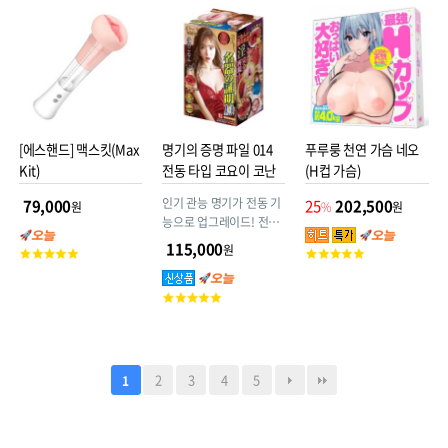
재로 느껴지는 최고의 조
점
점
물조물 감촉♡
[에스핸드] 맥스킷(Max
명기의 증명 파일 014
푸루룽 천연 가슴 네오
Kit)
전동 타입 코요이 코난
(H컵 가슴)
인기 관능 명기가 전동 기
79,000
25
202,500
원
%
원
능으로 업그레이드! 전동
흡입 유닛이 내장되어 쾌
115,000
원
고
고
감이 한층 더 강화되었습
객
객
니다.
평
평
고
점
점
객
평
점
2
3
4
5
1