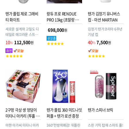
텐가 플립 제로 그래비
랑듀 프로 RENDUE
텐가 김정기 유니버스
티 화이트
PRO 13kg (초말랑 백금
컵 - 마션 MARTIAN
실리콘 소재 + 엉덩이겔
새로운 설계와 고밀도 디
김정기 텐가코리아 6주년
698,000
원
+허벅지겔)
테일로 매끄러운 스트로
기념 컵
크를 실현
10
112,500
40
7,500
%
원
%
원
고
객
평
고
고
점
객
객
평
평
점
점
2구멍 극상 생 엉덩이
텐가 플립 360 미드나잇
텐가 스피너 브릭
미타니 아카리 (투홀 극
퍼플 + 텐가 로션 증정
상생요)
야한 아가씨 미타니 아카
360°전방위쾌감! 뒤틀린
스핀 기믹 탑재 스마트 홀!