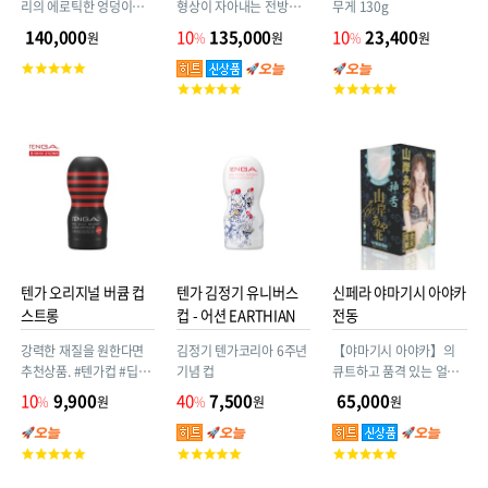
리의 에로틱한 엉덩이를
형상이 자아내는 전방위
무게 130g
완전 재현한 3kg 오나홀!
자극 대담할 정도로 비틀
140,000
10
135,000
10
23,400
원
%
원
%
원
자궁까지 대량사정하세
린 본체로 한층 진화한 조
고
요. 애널구멍도 짜릿짜릿
작감! 기존 FLIP 시리즈의
객
고
고
상식을 뛰어넘어 극단적
평
객
객
인 전방위 체험을 제공합
점
평
평
니다.
점
점
텐가 오리지널 버큠 컵
텐가 김정기 유니버스
신페라 야마기시 아야카
스트롱
컵 - 어션 EARTHIAN
전동
강력한 재질을 원한다면
김정기 텐가코리아 6주년
【야마기시 아야카】의
추천상품. #텐가컵 #딥스
기념 컵
큐트하고 품격 있는 얼굴
로트 #버큠컵 #스트롱 #
을 최신 3D 스캔 기술로
10
9,900
40
7,500
65,000
%
원
%
원
원
하드 #검정 #블랙 #일회
완전 재현!
용 #로션도포 #TOC-
고
고
고
201H
객
객
객
#4570030972548