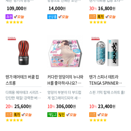
재된 ‘명기의 증명
방향으로 진화한 초진화
텐가 다회용 컵형 오나홀
No.12’가 더 강력해져 돌
형 SUPER TENGA가 등
ATF-001W (에어테크 핏)
109,000
14,000
30
16,800
원
원
%
원
아왔다! 리얼 사이즈 명기
장 !!
~ 핏한 사이즈. 소프트한
가 마치 살아 움직이듯 요
촉감. 여러번 재사용 가능!
고
고
동치며 생 느낌을 뛰어넘
객
객
는 초강력 쾌감을 선사! 더
평
평
강력해진 명기로, 압도적
점
점
인 쾌감의 소용돌이에 빠
져보세요!
텐가 에어테크 버큠 컵
커다란 엉덩이의 누나와
텐가 스피너 테트라
스트롱
H를 좋아하시나요? 소
TENGA SPINNER
프트
TETRA
다회용 에어테크 시리즈 ~
엉덩이 부분이 더 부드럽
스핀 기믹 탑재 스마트 홀!
단단한 재질! 강력한 버큠
게 업그레이드되어 새롭
효과! 1~2회분 로션이 동
게 등장!! 초(超) 두툼한
20
25,600
10
306,000
10
23,400
%
원
%
원
%
원
봉된 다회용 제품!
볼륨감! 가득 찬 10kg &
#4560220554555
95cm 실물 이상의 성적
고
고
체험! 누나와 함께 야릇한
객
객
거 해볼래? 말랑말랑한 소
평
평