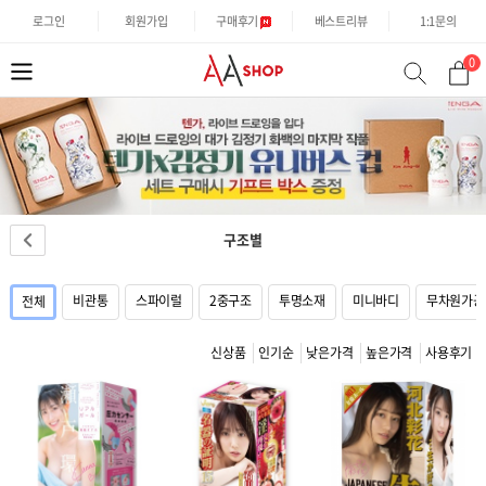
로그인
회원가입
구매후기
베스트리뷰
1:1문의
0
분
검
류
색
구조별
비관통
스파이럴
2중구조
투명소재
미니바디
무차원가공
전체
신상품
인기순
낮은가격
높은가격
사용후기