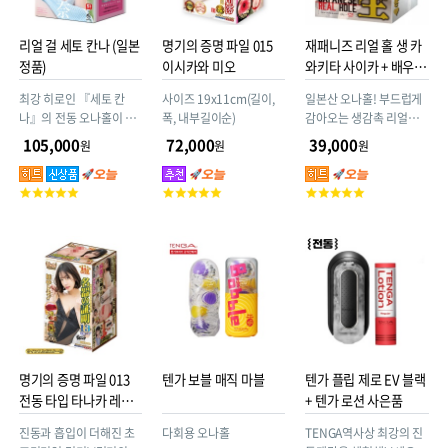
리얼 걸 세토 칸나 (일본
명기의 증명 파일 015
재패니즈 리얼 홀 생 카
정품)
이시카와 미오
와키타 사이카 + 배우
사진
최강 히로인 『세토 칸
사이즈 19x11cm(길이,
일본산 오나홀! 부드럽게
나』의 전동 오나홀이 등
폭, 내부길이순)
감아오는 생감촉 리얼홀
장했습니다! 최첨단 기술
(구매시 카와키타 사이카
105,000
72,000
39,000
원
원
원
을 구사한 압력 센서 기능
사진 증정) 재패니즈 리얼
탑재로, 당신의 플레이에
홀
고
고
고
연동하여 전동 오나홀이
객
객
객
느끼며 떨립니다! 압력 센
평
평
평
서는 삽입 깊이에 따른 압
점
점
점
력 차이를 섬세하게 감지
합니다. 끝부분만 넣으면
귀엽게 떨리고, 깊숙이 삽
입하면 절정 진동으로 격
렬하게 반응합니다!
명기의 증명 파일 013
텐가 보블 매직 마블
텐가 플립 제로 EV 블랙
전동 타입 타나카 레몬
+ 텐가 로션 사은품
(카에데 카렌)
진동과 흡입이 더해진 초
다회용 오나홀
TENGA역사상 최강의 진