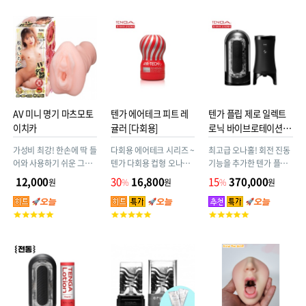
평
평
평
점
점
점
AV 미니 명기 마츠모토
텐가 에어테크 피트 레
텐가 플립 제로 일렉트
이치카
귤러 [다회용]
로닉 바이브로테이션 +
사은품
가성비 최강! 한손에 딱 들
다회용 에어테크 시리즈 ~
최고급 오나홀! 회전 진동
어와 사용하기 쉬운 그립
텐가 다회용 컵형 오나홀
기능을 추가한 텐가 플립
감. 오나홀 명가 NPG의
ATF-001R (에어테크 핏)
제로 EV 시리즈. EVR 부
12,000
30
16,800
15
370,000
원
%
원
%
원
기술력으로 만들었습니
~ 핏한 사이즈. 스탠다드
속장치를 끼워서 사용(다
다.
한 촉감. 여러번 재사용 가
른 플립 제로 시리즈와 호
고
고
고
능(사용횟수 약 50회).
환 가능)
객
객
객
평
평
평
점
점
점