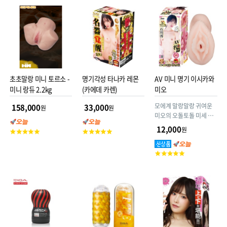
평
평
평
점
점
점
초초말랑 미니 토르소 -
명기각성 타나카 레몬
AV 미니 명기 이시카와
미니 랑듀 2.2kg
(카에데 카렌)
미오
모에계 말랑말랑 귀여운
158,000
33,000
원
원
미오의 오돌토돌 미세 주
름 질을 끈적하고 부드러
12,000
원
고
고
운 소재로 재현했더니 귀
객
객
두와 음경이 동시에 자극
평
평
고
되어 순식간에 가버린다!?
점
점
객
평
점