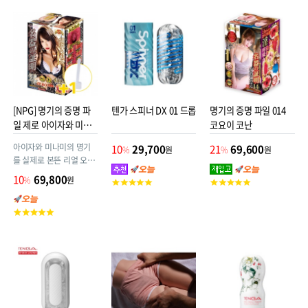
평
평
평
점
점
점
[NPG] 명기의 증명 파
텐가 스피너 DX 01 드롭
명기의 증명 파일 014
일 제로 아이자와 미나
코요이 코난
미(相沢みなみ) +건조
아이자와 미나미의 명기
10
29,700
21
69,600
%
원
%
원
용 드라이스틱 증정!
를 실제로 본뜬 리얼 오나
홀! 묵직한 무한쾌감 이중
10
69,800
%
원
고
고
구조!! 닛포리기프트 명기
객
객
시리즈~
평
평
고
점
점
객
평
점