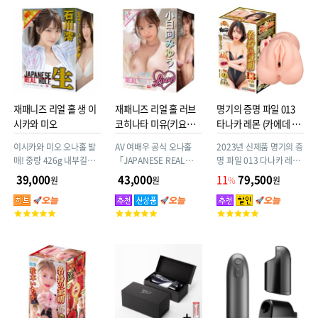
평
평
점
점
재패니즈 리얼 홀 생 이
재패니즈 리얼 홀 러브
명기의 증명 파일 013
시카와 미오
코히나타 미유(키요하
타나카 레몬 (카에데 카
라 미유)
렌) + 추가 사은품
이시카와 미오 오나홀 발
AV 여배우 공식 오나홀
2023년 신제품 명기의 증
매! 중량 426g 내부길이
「JAPANESE REAL
명 파일 013 다나카 레몬
15cm 리얼한 삽입감 소
HOLE LOVE_」 탱글탱
800g
39,000
43,000
11
79,500
원
원
%
원
프트 소재 재패니즈 리얼
글 천연 풍만 H컵_ 초
홀
CUTE한 외모에 갓 스타
고
고
고
일!! 코히나타 미유의 그
객
객
객
곳을 끝까지 맛본다!
평
평
평
점
점
점