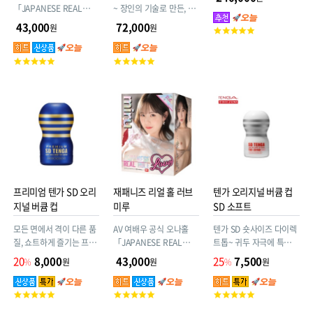
은품
「JAPANESE REAL
~ 장인의 기술로 만든, 촉
HOLE LOVE_」 동안 미
감 속에 심이 있는 자극.
43,000
72,000
원
원
고
소녀. L컵 초대형 가슴! 이
객
차원급 에로 BODY!! 타노
평
고
고
유우의 그곳을 끝까지 만
점
객
객
끽하라!
평
평
점
점
프리미엄 텐가 SD 오리
재패니즈 리얼 홀 러브
텐가 오리지널 버큠 컵
지널 버큠 컵
미루
SD 소프트
모든 면에서 격이 다른 품
AV 여배우 공식 오나홀
텐가 SD 숏사이즈 다이렉
질, 쇼트하게 즐기는 프리
「JAPANESE REAL
트톱~ 귀두 자극에 특화된
미엄 쾌감
HOLE LOVE_」 CUTE
아이템! #텐가컵 #숏컵 #
20
8,000
43,000
25
7,500
%
원
원
%
원
한 외모! 하드플레이도 완
버큠컵 #젠틀 #소프트 #
전 좋아하는 섹스 레벨
하양 #화이트 #일회용 #
고
고
고
MAX!! miru의 그곳을 끝
로션도포 #TOC-201SDS
객
객
객
까지 만끽하라!
#4560220554074