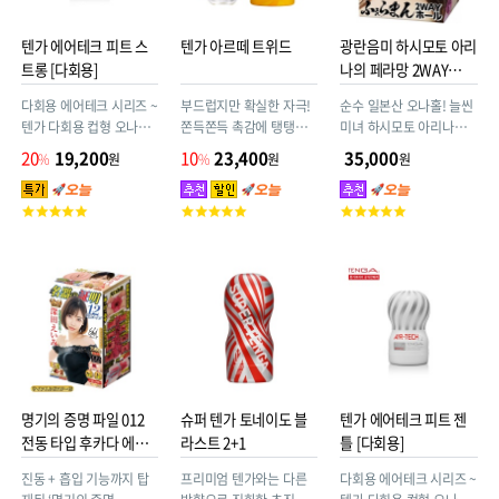
텐가 에어테크 피트 스
텐가 아르떼 트위드
광란음미 하시모토 아리
트롱 [다회용]
나의 페라망 2WAY
HOLE
다회용 에어테크 시리즈 ~
부드럽지만 확실한 자극!
순수 일본산 오나홀! 늘씬
텐가 다회용 컵형 오나홀
쫀득쫀득 촉감에 탱탱하
미녀 하시모토 아리나의
ATF-001B (에어테크 핏)
고 탄력있는 쾌감의 텐가
입과 질구를 번갈아 즐길
20
19,200
10
23,400
35,000
%
원
%
원
원
~ 핏한 사이즈. 하드한 촉
아르떼
수 있는 투웨이홀! 광란음
감. 여러번 재사용 가능!
미 AV여배우 하시모토 아
고
고
고
리나 페라망
객
객
객
평
평
평
점
점
점
명기의 증명 파일 012
슈퍼 텐가 토네이도 블
텐가 에어테크 피트 젠
전동 타입 후카다 에이
라스트 2+1
틀 [다회용]
미
진동 + 흡입 기능까지 탑
프리미엄 텐가와는 다른
다회용 에어테크 시리즈 ~