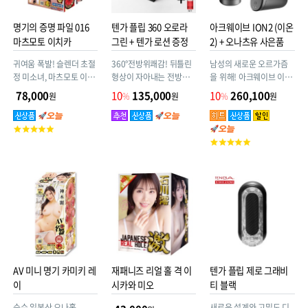
명기의 증명 파일 016
텐가 플립 360 오로라
아크웨이브 ION2 (이온
마츠모토 이치카
그린 + 텐가 로션 증정
2) + 오나츠유 사은품
귀여움 폭발! 슬렌더 초절
360°전방위쾌감! 뒤틀린
남성의 새로운 오르가즘
정 미소녀, 마츠모토 이치
형상이 자아내는 전방위
을 위해! 아크웨이브 이온
카의 에로틱한 질과 비밀
자극 대담할 정도로 비틀
#그린쉘프
78,000
10
135,000
10
260,100
원
%
원
%
원
스러운 애널을 완전히 재
린 본체로 한층 진화한 조
현!
작감! 기존 FLIP 시리즈의
고
상식을 뛰어넘어 극단적
객
고
인 전방위 체험을 제공합
평
객
니다.
점
평
점
AV 미니 명기 카미키 레
재패니즈 리얼 홀 격 이
텐가 플립 제로 그래비
이
시카와 미오
티 블랙
순수 일본산 오나홀
새로운 설계와 고밀도 디