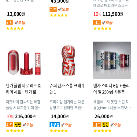
43,000
원
테일로 매끄러운 스트로
크를 실현
12,000
10
112,500
원
%
원
고
객
평
고
고
점
객
객
평
평
점
점
텐가 플립 제로 레드 &
슈퍼 텐가 스톰 크래쉬
텐가 스피너 6종 + 클리
워머 세트 + 텐가 로션
2+1
어 젤 250ml 사은품
(신형)
따뜻하게 감싸지는 쾌감!
프리미엄 텐가와는 다른
체험해보지 못한 스핀 작
플립 시리즈를 위해 설계
방향으로 진화한 초진화
용(gimmick)을 느껴보세
된 히팅 스틱! 플립 워머에
형 SUPER TENGA가 등
요!
10
216,000
14,000
26,000
%
원
원
원
최적화된 설계 디테일 소
장 !!
프트 겔 사용!
고
고
고
객
객
객