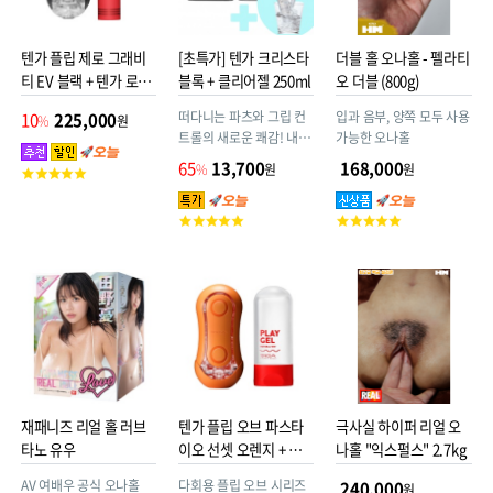
텐가 플립 제로 그래비
[초특가] 텐가 크리스타
더블 홀 오나홀 - 펠라티
티 EV 블랙 + 텐가 로션
블록 + 클리어젤 250ml
오 더블 (800g)
사은품
떠다니는 파츠와 그립 컨
입과 음부, 양쪽 모두 사용
10
225,000
%
원
트롤의 새로운 쾌감! 내부
가능한 오나홀
디테일을 그대로 보여주
65
13,700
168,000
%
원
원
고
는 투명한 외관
객
평
고
고
점
객
객
평
평
점
점
재패니즈 리얼 홀 러브
텐가 플립 오브 파스타
극사실 하이퍼 리얼 오
타노 유우
이오 선셋 오렌지 + 플
나홀 "익스펄스" 2.7kg
레이 젤 네츄럴 웨트 사
AV 여배우 공식 오나홀
다회용 플립 오브 시리즈
240,000
원