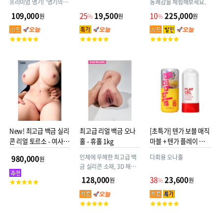
프리미엄 명기! ‘명기의 증
동쾌감을 체험해보세요.
명 No.13’이 한층 더 강력
109,000
25
19,500
10
225,000
원
%
원
%
원
해졌다! 리얼 사이즈 명기
가 살아 움직이듯 떨리며
고
고
고
생 느낌을 뛰어넘는 폭발
객
객
객
적 쾌감을 선사! 더 강력해
평
평
평
진 쾌감 스펙으로 기쁨의
점
점
점
소용돌이에 흠뻑 빠져보
세요!
New! 최고급 백금 실리
최고급 리얼 백금 오나
[초특가] 텐가 보블 매직
콘 리얼 토르소 - 여사친
홀 - 휴홀 1kg
마블 + 텐가 플레이 젤
27kg
네츄럴 웨트
인체에 무해한 최고급 백
다회용 오나홀
980,000
원
금 실리콘 소재, 3D 채색
기법으로 인체피부를 완
128,000
38
23,600
원
%
원
고
벽재현
객
평
고
고
점
객
객