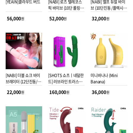
[YEAIN]클라우드 버드
[NABI] 로즈 텔레코스
[NABI] 엘프 듀얼 바이
픽 바이브 (10단 롤링피
브 (10단진동 /플렉시
스톤/릭킹)
블)
56,000
52,000
32,000
원
원
원
[NABI] 더블 쇼크 바이
[SHOTS 쇼츠ㅣ네덜란
미니바나나 (Mini
브레이터 (12단진동/플
드] 러브라인 트러스팅
Banana)
렉시블)
피스톤 래빗 바이브레이
22,000
160,000
36,000
원
원
원
터