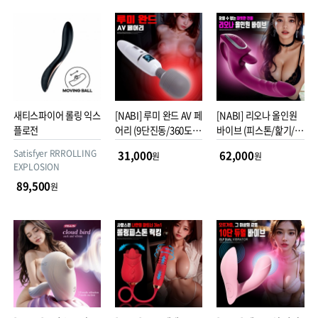
새티스파이어 롤링 익스
[NABI] 루미 완드 AV 페
[NABI] 리오나 올인원
플로전
어리 (9단진동/360도 회
바이브 (피스톤/핥기/진
전/온열모드)
동/온열)
Satisfyer RRROLLING
31,000
62,000
원
원
EXPLOSION
89,500
원