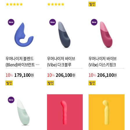
고
고
객
객
평
평
점
점
우머나이저 블렌드
우머나이저 바이브
우머나이저 바이브
(Blend)바이브런트 블
(Vibe) 다크블루
(Vibe) 더스키핑크
루
10
179,100
10
206,100
10
206,100
%
원
%
원
%
원