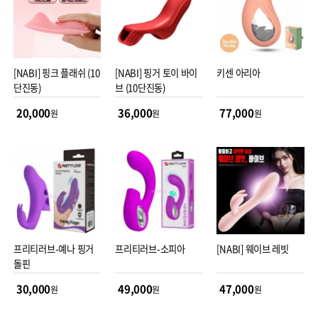
[NABI] 핑크 플래쉬 (10
[NABI] 핑거 토이 바이
키센 아리아
단진동)
브 (10단진동)
20,000
36,000
77,000
원
원
원
프리티러브-예나 핑거
프리티러브-소피아
[NABI] 웨이브 레빗
돌핀
30,000
49,000
47,000
원
원
원