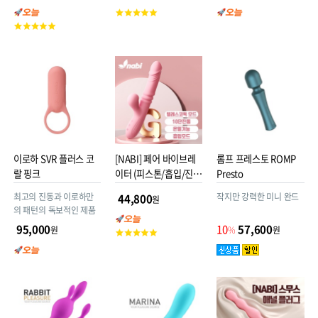
고
고
객
객
평
평
점
점
이로하 SVR 플러스 코
[NABI] 페어 바이브레
롬프 프레스토 ROMP
랄 핑크
이터 (피스톤/흡입/진
Presto
동/온열)
최고의 진동과 이로하만
작지만 강력한 미니 완드
44,800
원
의 패턴의 독보적인 제품
95,000
10
57,600
원
%
원
고
객
평
점