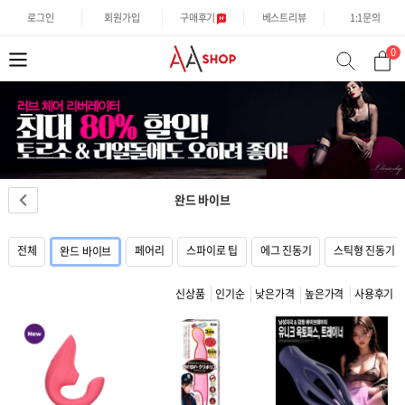
로그인
회원가입
구매후기
베스트리뷰
1:1문의
0
분
검
류
색
완드 바이브
전체
페어리
스파이로 팁
에그 진동기
스틱형 진동기
완드 바이브
신상품
인기순
낮은가격
높은가격
사용후기