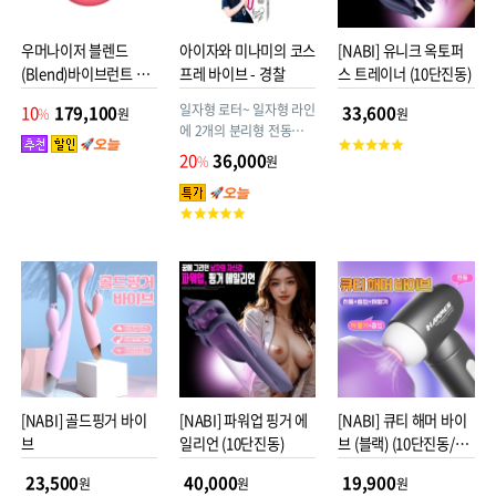
우머나이저 블렌드
아이자와 미나미의 코스
[NABI] 유니크 옥토퍼
(Blend)바이브런트 코
프레 바이브 - 경찰
스 트레이너 (10단진동)
랄(로즈)
일자형 로터~ 일자형 라인
10
179,100
33,600
%
원
원
에 2개의 분리형 전동장치
고
가 진동으로 자극하는 바
20
36,000
%
원
객
이브
평
점
고
객
평
점
[NABI] 골드핑거 바이
[NABI] 파워업 핑거 에
[NABI] 큐티 해머 바이
브
일리언 (10단진동)
브 (블랙) (10단진동/릭
킹/흡입)
23,500
40,000
19,900
원
원
원