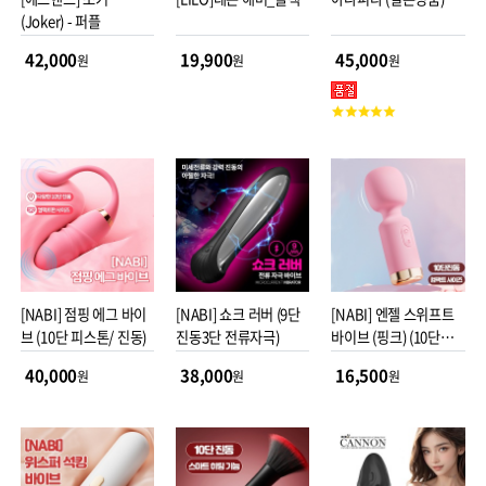
(Joker) - 퍼플
42,000
19,900
45,000
원
원
원
고
객
평
점
[NABI] 점핑 에그 바이
[NABI] 쇼크 러버 (9단
[NABI] 엔젤 스위프트
브 (10단 피스톤/ 진동)
진동3단 전류자극)
바이브 (핑크) (10단진
동)
40,000
38,000
16,500
원
원
원