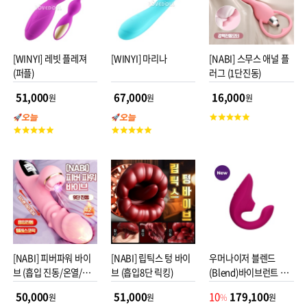
[WINYI] 레빗 플레져
[WINYI] 마리나
[NABI] 스무스 애널 플
(퍼플)
러그 (1단진동)
51,000
67,000
16,000
원
원
원
고
고
고
객
객
객
평
평
평
점
점
점
[NABI] 피버파워 바이
[NABI] 립틱스 텅 바이
우머나이저 블렌드
브 (흡입 진동/온열/텔
브 (흡입8단 릭킹)
(Blend)바이브런트 마
레스코픽)
젠타
50,000
51,000
10
179,100
원
원
%
원