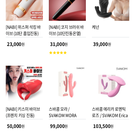
[NABI] 위스퍼 석킹 바
[NABI] 코지 브러쉬 바
케넌
이브 (10단 흡입진동)
이브 (10단진동온열)
23,000
31,000
39,000
원
원
원
고
객
평
점
[NABI] 키스미 바이브
스바콤 모라 /
스바콤 에리카 로멘틱
(프렌치 키싱 진동)
SVAKOM MORA
로즈 / SVAKOM Erica
50,000
99,000
103,500
원
원
원