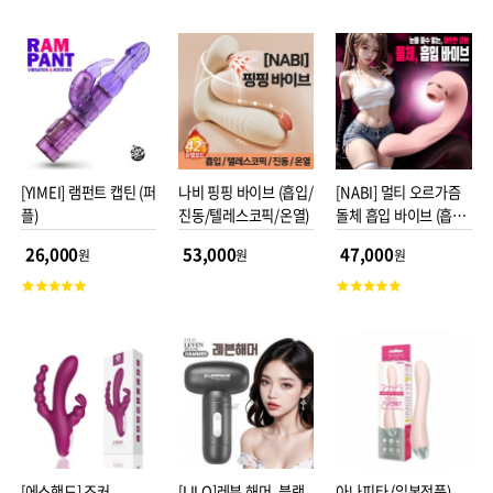
객
평
점
[YIMEI] 램펀트 캡틴 (퍼
나비 핑핑 바이브 (흡입/
[NABI] 멀티 오르가즘
플)
진동/텔레스코픽/온열)
돌체 흡입 바이브 (흡입
진동쿵쿵터치)
26,000
53,000
47,000
원
원
원
고
고
객
객
평
평
점
점
[에스핸드] 조커
[LILO]레븐 해머_블랙
아나피타 (일본정품)