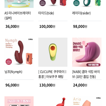
A5 미니바이브레이터
타이드(tide)
레이더(raider)
(실버)
36,000
100,000
98,000
원
원
원
님프(Nymph)
[ CUCUPIE 쿠쿠파이ㅣ
[NABI] 콤마 석킹 바이
홍콩 ] 아보쿠쿠 패팅
브 (10단 흡입 진동)
96,000
130,000
24,000
원
원
원