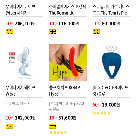
우머나이저 바이브
스마일메이커스 로맨틱
스마일메이커스 테니스
(Vibe) 세이지
The Romantic
프로 The Tennis Pro
10
206,100
10
116,100
10
80,100
%
원
%
원
%
원
우머나이저 웨이브
롬프 하이프 ROMP
[미국 OVO] B9 바이브
Wave
Hype
링 (블루)
샤워헤드 애무용
[롬프] 하이프 Hype #그
50
19,000
%
원
린쉘프
고
10
162,000
10
57,600
%
원
%
원
객
평
점
고