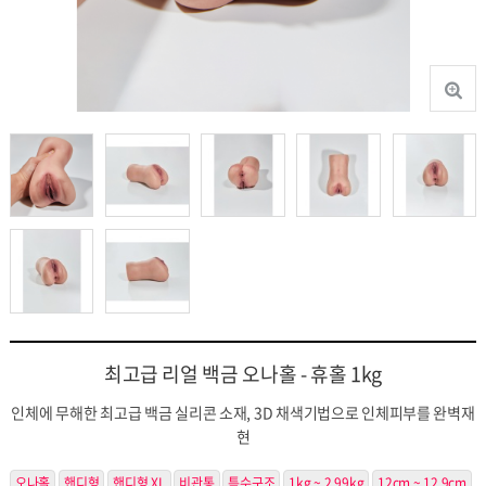
최고급 리얼 백금 오나홀 - 휴홀 1kg
인체에 무해한 최고급 백금 실리콘 소재, 3D 채색기법으로 인체피부를 완벽재
현
오나홀
핸디형
핸디형 XL
비관통
특수구조
1kg ~ 2.99kg
12cm ~ 12.9cm