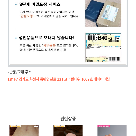
- 반품/교환 주소
18467 경기도 화성시 동탄영천로 131 코너원타워 1007호 에에이이샵
관련상품