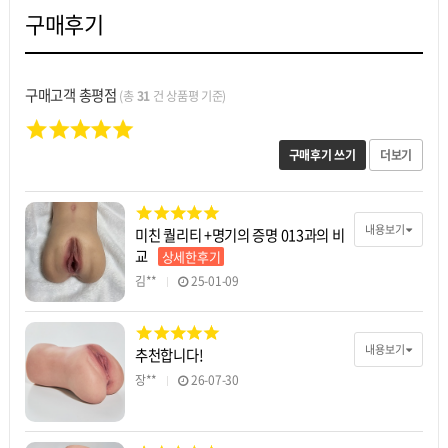
구매후기
구매고객 총평점
(총
31
건 상품평 기준)
구매후기 쓰기
더보기
내용보기
미친 퀄리티 +명기의 증명 013과의 비
교
상세한후기
김**
25-01-09
내용보기
추천합니다!
장**
26-07-30