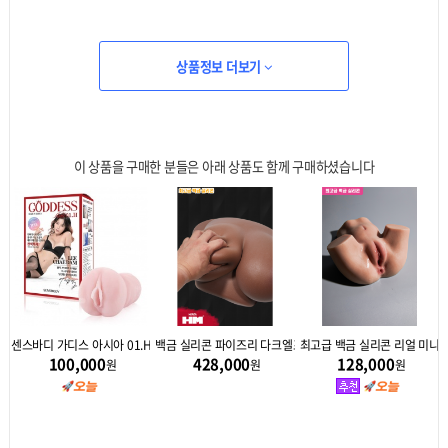
상품정보 더보기
이 상품을 구매한 분들은 아래 상품도 함께 구매하셨습니다
세트 + 텐가 로션(신형)
센스바디 가디스 아시아 01.H 이채담
백금 실리콘 파이즈리 다크엘프 I컵 5.7kg
최고급 백금 실리콘 리얼 미니 토
100,000
428,000
128,000
원
원
원