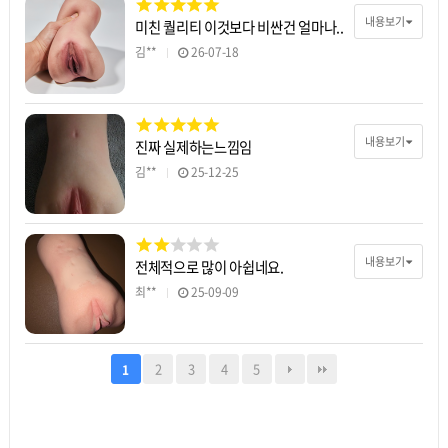
내용보기
미친 퀄리티 이것보다 비싼건 얼마나..
김**
26-07-18
내용보기
진짜 실제하는느낌임
김**
25-12-25
내용보기
전체적으로 많이 아쉽네요.
최**
25-09-09
2
3
4
5
1