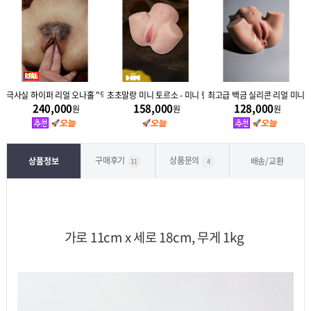
 (800g)
극사실 하이퍼 리얼 오나홀 "익스펄스" 2.7kg
초초말랑 미니 토르소 - 미니 랑듀 2.2kg
최고급 백금 실리콘 리얼 미니 토
240,000
158,000
128,000
원
원
원
구매후기
상품문의
상품정보
배송/교환
31
4
가로 11cm x 세로 18cm, 무게 1kg