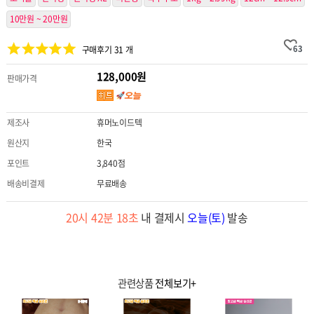
10만원 ~ 20만원
63
구매후기 31 개
128,000원
판매가격
제조사
휴머노이드텍
원산지
한국
포인트
3,840점
배송비결제
무료배송
20시 42분 17초
내 결제시
오늘(토)
발송
관련상품
전체보기+