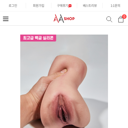
로그인
회원가입
구매후기
베스트리뷰
1:1문의
0
분
검
류
색