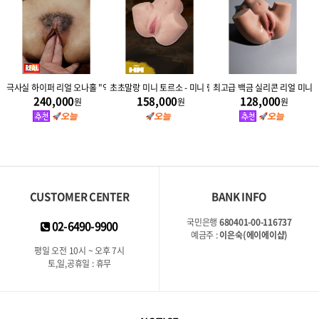
 (800g)
극사실 하이퍼 리얼 오나홀 "익스펄스" 2.7kg
초초말랑 미니 토르소 - 미니 랑듀 2.2kg
최고급 백금 실리콘 리얼 미니 토
240,000
158,000
128,000
원
원
원
CUSTOMER CENTER
BANK INFO
국민은행
680401-00-116737
02-6490-9900
예금주 :
이은숙(에이에이샵)
평일 오전 10시 ~ 오후 7시
토,일,공휴일 : 휴무