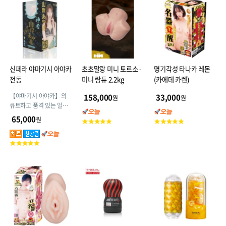
점
점
점
신페라 야마기시 아야카
초초말랑 미니 토르소 -
명기각성 타나카 레몬
전동
미니 랑듀 2.2kg
(카에데 카렌)
【야마기시 아야카】의
158,000
33,000
원
원
큐트하고 품격 있는 얼굴
을 최신 3D 스캔 기술로
65,000
원
고
고
완전 재현!
객
객
평
평
고
점
점
객
평
점