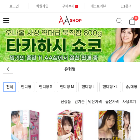
로그인
회원가입
구매후기
베스트리뷰
1:1문의
0
분
검
류
색
유형별
핸디형
핸디형 S
핸디형 M
핸디형 L
핸디형 XL
중/대형
전체
신상품
인기순
낮은가격
높은가격
사용후기