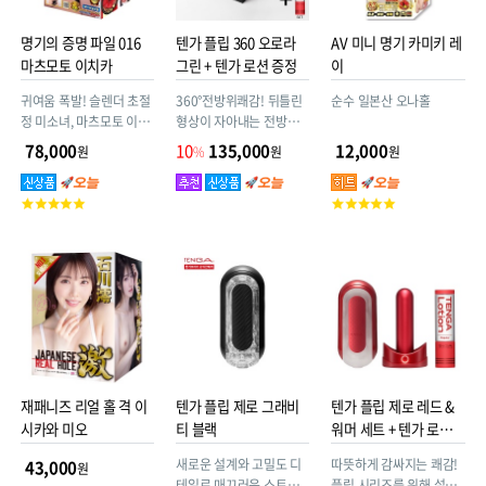
명기의 증명 파일 016
텐가 플립 360 오로라
AV 미니 명기 카미키 레
마츠모토 이치카
그린 + 텐가 로션 증정
이
귀여움 폭발! 슬렌더 초절
360°전방위쾌감! 뒤틀린
순수 일본산 오나홀
정 미소녀, 마츠모토 이치
형상이 자아내는 전방위
카의 에로틱한 질과 비밀
자극 대담할 정도로 비틀
78,000
10
135,000
12,000
원
%
원
원
스러운 애널을 완전히 재
린 본체로 한층 진화한 조
현!
작감! 기존 FLIP 시리즈의
고
고
상식을 뛰어넘어 극단적
객
객
인 전방위 체험을 제공합
평
평
니다.
점
점
재패니즈 리얼 홀 격 이
텐가 플립 제로 그래비
텐가 플립 제로 레드 &
시카와 미오
티 블랙
워머 세트 + 텐가 로션
(신형)
새로운 설계와 고밀도 디
따뜻하게 감싸지는 쾌감!
43,000
원
테일로 매끄러운 스트로
플립 시리즈를 위해 설계