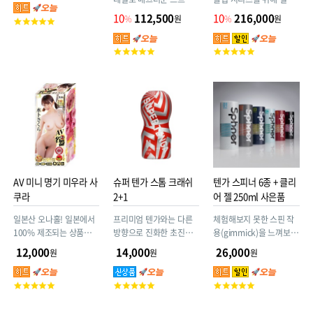
크를 실현
된 히팅 스틱! 플립 워머에
10
112,500
10
216,000
%
원
%
원
고
최적화된 설계 디테일 소
객
프트 겔 사용!
평
고
고
점
객
객
평
평
점
점
AV 미니 명기 미우라 사
슈퍼 텐가 스톰 크래쉬
텐가 스피너 6종 + 클리
쿠라
2+1
어 젤 250ml 사은품
일본산 오나홀! 일본에서
프리미엄 텐가와는 다른
체험해보지 못한 스핀 작
100% 제조되는 상품입니
방향으로 진화한 초진화
용(gimmick)을 느껴보세
다.
형 SUPER TENGA가 등
요!
12,000
14,000
26,000
원
원
원
장 !!
고
고
고
객
객
객
평
평
평