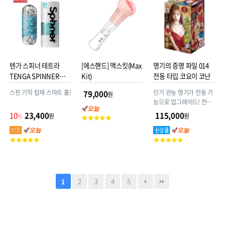
물조물 감촉♡
텐가 스피너 테트라
[에스핸드] 맥스킷(Max
명기의 증명 파일 014
TENGA SPINNER
Kit)
전동 타입 코요이 코난
TETRA
스핀 기믹 탑재 스마트 홀!
인기 관능 명기가 전동 기
79,000
원
능으로 업그레이드! 전동
흡입 유닛이 내장되어 쾌
10
23,400
115,000
%
원
원
고
감이 한층 더 강화되었습
객
니다.
평
고
고
점
객
객
평
평
점
점
2
3
4
5
1