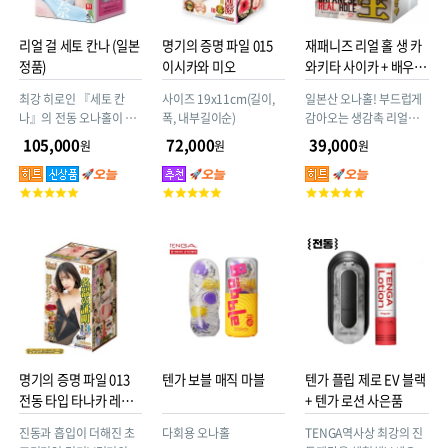
리얼 걸 세토 칸나 (일본
명기의 증명 파일 015
재패니즈 리얼 홀 생 카
정품)
이시카와 미오
와키타 사이카 + 배우
사진
최강 히로인 『세토 칸
사이즈 19x11cm(길이,
일본산 오나홀! 부드럽게
나』의 전동 오나홀이 등
폭, 내부길이순)
감아오는 생감촉 리얼홀
장했습니다! 최첨단 기술
(구매시 카와키타 사이카
105,000
72,000
39,000
원
원
원
을 구사한 압력 센서 기능
사진 증정) 재패니즈 리얼
탑재로, 당신의 플레이에
홀
고
고
고
연동하여 전동 오나홀이
객
객
객
느끼며 떨립니다! 압력 센
평
평
평
서는 삽입 깊이에 따른 압
점
점
점
력 차이를 섬세하게 감지
합니다. 끝부분만 넣으면
귀엽게 떨리고, 깊숙이 삽
입하면 절정 진동으로 격
렬하게 반응합니다!
명기의 증명 파일 013
텐가 보블 매직 마블
텐가 플립 제로 EV 블랙
전동 타입 타나카 레몬
+ 텐가 로션 사은품
(카에데 카렌)
진동과 흡입이 더해진 초
다회용 오나홀
TENGA역사상 최강의 진