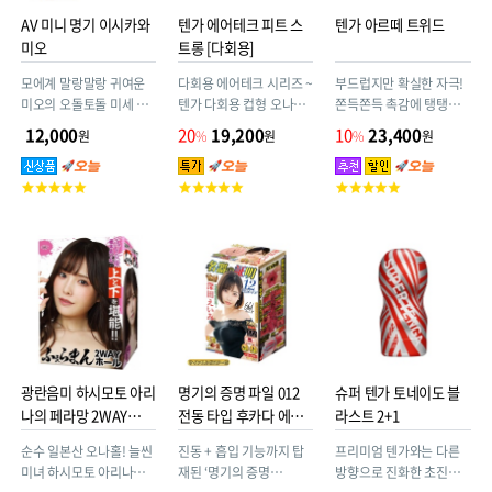
AV 미니 명기 이시카와
텐가 에어테크 피트 스
텐가 아르떼 트위드
미오
트롱 [다회용]
모에계 말랑말랑 귀여운
다회용 에어테크 시리즈 ~
부드럽지만 확실한 자극!
미오의 오돌토돌 미세 주
텐가 다회용 컵형 오나홀
쫀득쫀득 촉감에 탱탱하
름 질을 끈적하고 부드러
ATF-001B (에어테크 핏)
고 탄력있는 쾌감의 텐가
12,000
20
19,200
10
23,400
원
%
원
%
원
운 소재로 재현했더니 귀
~ 핏한 사이즈. 하드한 촉
아르떼
두와 음경이 동시에 자극
감. 여러번 재사용 가능!
고
고
고
되어 순식간에 가버린다!?
객
객
객
평
평
평
점
점
점
광란음미 하시모토 아리
명기의 증명 파일 012
슈퍼 텐가 토네이도 블
나의 페라망 2WAY
전동 타입 후카다 에이
라스트 2+1
HOLE
미
순수 일본산 오나홀! 늘씬
진동 + 흡입 기능까지 탑
프리미엄 텐가와는 다른
미녀 하시모토 아리나의
재된 ‘명기의 증명
방향으로 진화한 초진화