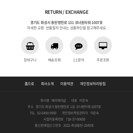
RETURN / EXCHANGE
경기도 화성시 동탄영천로 131 코너원타워 1007호
자세한 교환·반품절차 안내는 상품하단을 참고해주세요
장바구니
배송조회
1:1문의
주문조회
홈으로
회사소개
이용약관
개인정보처리방침
회사명
에이에이샵
대표
이은숙
주소
경기도 화성시 동탄영천로 131 코너원타워 1007호
TEL
02-6490-9900
개인정보책임관리자
이은숙
사업자등록번호
718-37-00693
통신판매업신고번호
2022-화성동탄-2349호