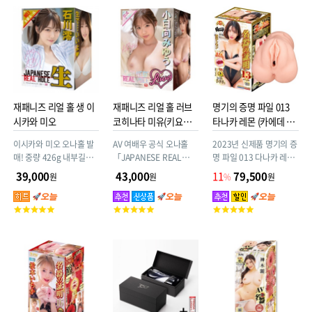
평
평
점
점
재패니즈 리얼 홀 생 이
재패니즈 리얼 홀 러브
명기의 증명 파일 013
시카와 미오
코히나타 미유(키요하
타나카 레몬 (카에데 카
라 미유)
렌) + 추가 사은품
이시카와 미오 오나홀 발
AV 여배우 공식 오나홀
2023년 신제품 명기의 증
매! 중량 426g 내부길이
「JAPANESE REAL
명 파일 013 다나카 레몬
15cm 리얼한 삽입감 소
HOLE LOVE_」 탱글탱
800g
39,000
43,000
11
79,500
원
원
%
원
프트 소재 재패니즈 리얼
글 천연 풍만 H컵_ 초
홀
CUTE한 외모에 갓 스타
고
고
고
일!! 코히나타 미유의 그
객
객
객
곳을 끝까지 맛본다!
평
평
평
점
점
점