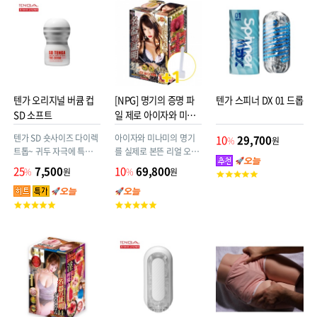
점
점
텐가 오리지널 버큠 컵
[NPG] 명기의 증명 파
텐가 스피너 DX 01 드롭
SD 소프트
일 제로 아이자와 미나
미(相沢みなみ) +건조
텐가 SD 숏사이즈 다이렉
아이자와 미나미의 명기
10
29,700
%
원
용 드라이스틱 증정!
트톱~ 귀두 자극에 특화된
를 실제로 본뜬 리얼 오나
아이템! #텐가컵 #숏컵 #
홀! 묵직한 무한쾌감 이중
25
7,500
10
69,800
%
원
%
원
고
버큠컵 #젠틀 #소프트 #
구조!! 닛포리기프트 명기
객
하양 #화이트 #일회용 #
시리즈~
평
고
고
로션도포 #TOC-201SDS
점
객
객
#4560220554074
평
평
점
점