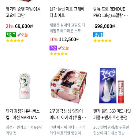
명기의 증명 파일 014
텐가 플립 제로 그래비
랑듀 프로 RENDUE
코요이 코난
티 화이트
PRO 13kg (초말랑 백금
실리콘 소재 + 엉덩이겔
새로운 설계와 고밀도 디
21
69,600
698,000
%
원
원
+허벅지겔)
테일로 매끄러운 스트로
크를 실현
10
112,500
%
원
고
고
객
객
평
평
고
점
점
객
평
점
텐가 김정기 유니버스
2구멍 극상 생 엉덩이
텐가 플립 360 미드나잇
컵 - 마션 MARTIAN
미타니 아카리 (투홀 극
퍼플 + 텐가 로션 증정
상생요)
김정기 텐가코리아 6주년
야한 아가씨 미타니 아카
360°전방위쾌감! 뒤틀린
기념 컵
리의 에로틱한 엉덩이를
형상이 자아내는 전방위