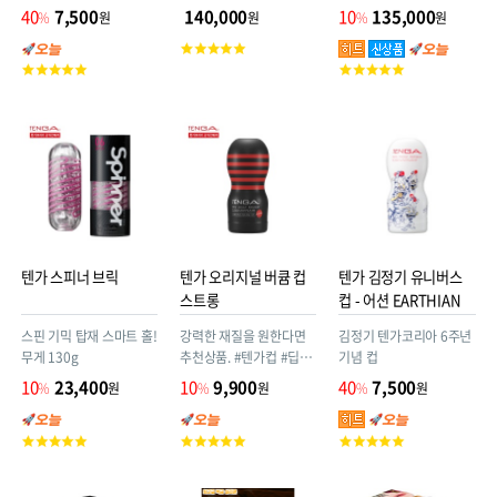
완전 재현한 3kg 오나홀!
자극 대담할 정도로 비틀
40
7,500
140,000
10
135,000
%
원
원
%
원
자궁까지 대량사정하세
린 본체로 한층 진화한 조
고
요. 애널구멍도 짜릿짜릿
작감! 기존 FLIP 시리즈의
고
객
고
상식을 뛰어넘어 극단적
객
평
객
인 전방위 체험을 제공합
평
점
평
니다.
점
점
텐가 스피너 브릭
텐가 오리지널 버큠 컵
텐가 김정기 유니버스
스트롱
컵 - 어션 EARTHIAN
스핀 기믹 탑재 스마트 홀!
강력한 재질을 원한다면
김정기 텐가코리아 6주년
무게 130g
추천상품. #텐가컵 #딥스
기념 컵
로트 #버큠컵 #스트롱 #
10
23,400
10
9,900
40
7,500
%
원
%
원
%
원
하드 #검정 #블랙 #일회
용 #로션도포 #TOC-
고
고
고
201H
객
객
객
#4570030972548
평
평
평