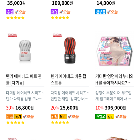
입과 질구를 번갈아 즐길
No.12’가 더 강력해져 돌
형 SUPER TENGA가 등
35,000
109,000
14,000
원
원
원
수 있는 투웨이홀! 광란음
아왔다! 리얼 사이즈 명기
장 !!
미 AV여배우 하시모토 아
가 마치 살아 움직이듯 요
고
고
리나 페라망
동치며 생 느낌을 뛰어넘
객
객
는 초강력 쾌감을 선사! 더
평
평
강력해진 명기로, 압도적
점
점
인 쾌감의 소용돌이에 빠
져보세요!
텐가 에어테크 피트 젠
텐가 에어테크 버큠 컵
커다란 엉덩이의 누나와
틀 [다회용]
스트롱
H를 좋아하시나요? 소
프트
다회용 에어테크 시리즈 ~
다회용 에어테크 시리즈 ~
엉덩이 부분이 더 부드럽
텐가 다회용 컵형 오나홀
단단한 재질! 강력한 버큠
게 업그레이드되어 새롭
ATF-001W (에어테크 핏)
효과! 1~2회분 로션이 동
게 등장!! 초(超) 두툼한
30
16,800
20
25,600
10
306,000
%
원
%
원
%
원
~ 핏한 사이즈. 소프트한
봉된 다회용 제품!
볼륨감! 가득 찬 10kg &
촉감. 여러번 재사용 가능!
#4560220554555
95cm 실물 이상의 성적
고
고
체험! 누나와 함께 야릇한
객
객
거 해볼래? 말랑말랑한 소
평
평
재로 느껴지는 최고의 조
점
점