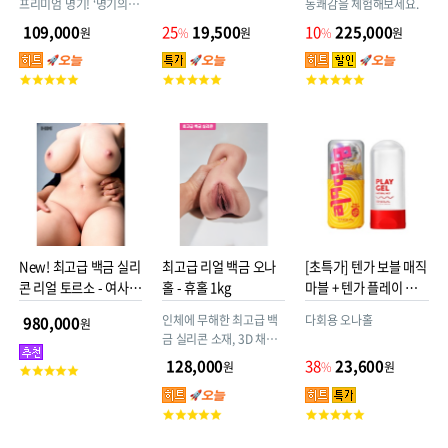
프리미엄 명기! ‘명기의 증
동쾌감을 체험해보세요.
명 No.13’이 한층 더 강력
109,000
25
19,500
10
225,000
원
%
원
%
원
해졌다! 리얼 사이즈 명기
가 살아 움직이듯 떨리며
고
고
고
생 느낌을 뛰어넘는 폭발
객
객
객
적 쾌감을 선사! 더 강력해
평
평
평
진 쾌감 스펙으로 기쁨의
점
점
점
소용돌이에 흠뻑 빠져보
세요!
New! 최고급 백금 실리
최고급 리얼 백금 오나
[초특가] 텐가 보블 매직
콘 리얼 토르소 - 여사친
홀 - 휴홀 1kg
마블 + 텐가 플레이 젤
27kg
네츄럴 웨트
인체에 무해한 최고급 백
다회용 오나홀
980,000
원
금 실리콘 소재, 3D 채색
기법으로 인체피부를 완
128,000
38
23,600
원
%
원
고
벽재현
객
평
고
고
점
객
객