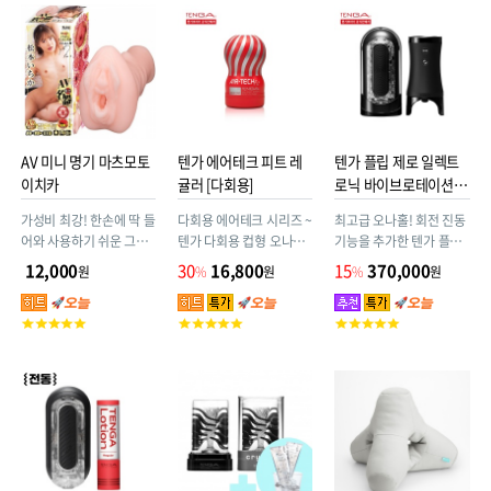
점
점
점
AV 미니 명기 마츠모토
텐가 에어테크 피트 레
텐가 플립 제로 일렉트
이치카
귤러 [다회용]
로닉 바이브로테이션 +
사은품
가성비 최강! 한손에 딱 들
다회용 에어테크 시리즈 ~
최고급 오나홀! 회전 진동
어와 사용하기 쉬운 그립
텐가 다회용 컵형 오나홀
기능을 추가한 텐가 플립
감. 오나홀 명가 NPG의
ATF-001R (에어테크 핏)
제로 EV 시리즈. EVR 부
12,000
30
16,800
15
370,000
원
%
원
%
원
기술력으로 만들었습니
~ 핏한 사이즈. 스탠다드
속장치를 끼워서 사용(다
다.
한 촉감. 여러번 재사용 가
른 플립 제로 시리즈와 호
고
고
고
능(사용횟수 약 50회).
환 가능)
객
객
객
평
평
평
점
점
점