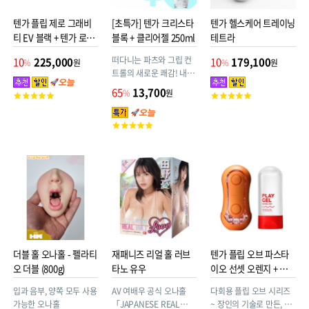
텐가 플립 제로 그래비
[초특가] 텐가 크리스타
텐가 헬스케어 트레이닝
티 EV 블랙 + 텐가 로션
블록 + 클리어젤 250ml
테트라
사은품
떠다니는 파츠와 그립 컨
10
225,000
10
179,100
%
원
%
원
트롤의 새로운 쾌감! 내부
디테일을 그대로 보여주
65
13,700
%
원
고
고
는 투명한 외관
객
객
평
평
고
점
점
객
평
점
더블 홀 오나홀 - 펠라티
재패니즈 리얼 홀 러브
텐가 플립 오브 파스타
오 더블 (800g)
타노 유우
이오 선셋 오렌지 + 플
레이 젤 네츄럴 웨트 사
입과 음부, 양쪽 모두 사용
AV 여배우 공식 오나홀
다회용 플립 오브 시리즈
은품
가능한 오나홀
「JAPANESE REAL
~ 장인의 기술로 만든, 촉