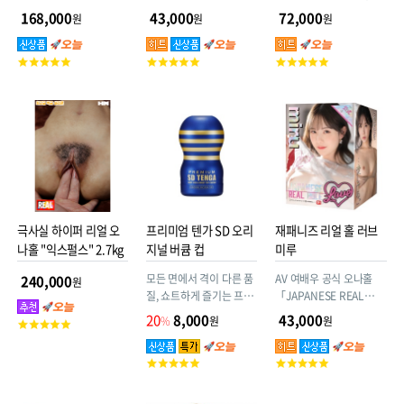
HOLE LOVE_」 동안 미
감 속에 심이 있는 자극.
168,000
43,000
72,000
원
원
원
소녀. L컵 초대형 가슴! 이
차원급 에로 BODY!! 타노
고
고
고
유우의 그곳을 끝까지 만
객
객
객
끽하라!
평
평
평
점
점
점
극사실 하이퍼 리얼 오
프리미엄 텐가 SD 오리
재패니즈 리얼 홀 러브
나홀 "익스펄스" 2.7kg
지널 버큠 컵
미루
모든 면에서 격이 다른 품
AV 여배우 공식 오나홀
240,000
원
질, 쇼트하게 즐기는 프리
「JAPANESE REAL
미엄 쾌감
HOLE LOVE_」 CUTE
20
8,000
43,000
%
원
원
고
한 외모! 하드플레이도 완
객
전 좋아하는 섹스 레벨
평
고
고
MAX!! miru의 그곳을 끝
점
객
객
까지 만끽하라!
평
평