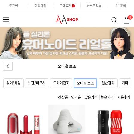
로그인
회원가입
구매후기
베스트리뷰
1:1문의
0
분
검
류
색
오나홀 보조
워머/히팅
보관/파우치
드라이건조
일반잡화
기타
오나홀 보조
신상품
인기순
낮은가격
높은가격
사용후기