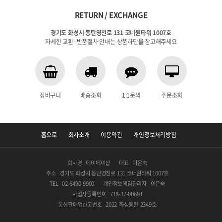
RETURN / EXCHANGE
경기도 화성시 동탄영천로 131 코너원타워 1007호
자세한 교환·반품절차 안내는 상품하단을 참고해주세요
장바구니
배송조회
1:1문의
주문조회
홈으로
회사소개
이용약관
개인정보처리방침
회사명
에이에이샵
대표
이은숙
주소
경기도 화성시 동탄영천로 131 코너원타워 1007호
TEL
02-6490-9900
개인정보책임관리자
이은숙
사업자등록번호
718-37-00693
통신판매업신고번호
2022-화성동탄-2349호