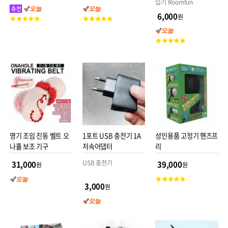
입기 Roomfun
6,000
원
고
고
객
객
평
평
고
점
점
객
평
점
명기 조임 진동 벨트 오
1포트 USB 충전기 1A
성인용품 고정기 핸즈프
나홀 보조 기구
저속어댑터
리
USB 충전기
31,000
39,000
원
원
고
3,000
원
객
평
점