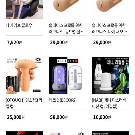
나비 러브 필로우
솔레이스 프로를 위한
솔레이스 프로를 위한
러브니스_뉴트럴 질 모
러브니스_바지나 모양
양의 슬리브(리필컵)
의 슬리브(리필컵)
7,920
29,000
29,000
원
원
원
[OTOUCH] 인스컵3 리
데코 2 (DECOR2)
[NABI] 제니 마스터베
필 컵
이션 컵 (리필컵)
25,000
58,000
16,000
원
원
원