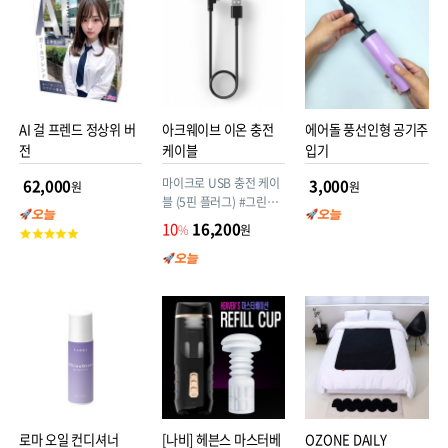
AI 걸 프렌드 정상위 버
아크웨이브 이온 충전
에어돌 풍선인형 공기주
전
케이블
입기
마이크로 USB 충전 케이
62,000
3,000
원
원
블 (5핀 플러그) #그린쉘
프
10
16,200
%
원
고
객
평
점
로마 오일 컨디셔너
[나비] 헤븐스 마스터베
OZONE DAILY