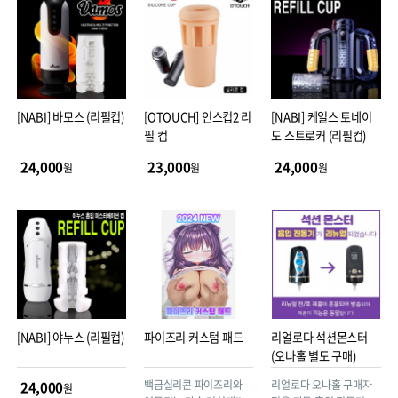
[NABI] 바모스 (리필컵)
[OTOUCH] 인스컵2 리
[NABI] 케일스 토네이
필 컵
도 스트로커 (리필컵)
24,000
23,000
24,000
원
원
원
[NABI] 야누스 (리필컵)
파이즈리 커스텀 패드
리얼로다 석션몬스터
(오나홀 별도 구매)
백금실리콘 파이즈리와
리얼로다 오나홀 구매자
24,000
원