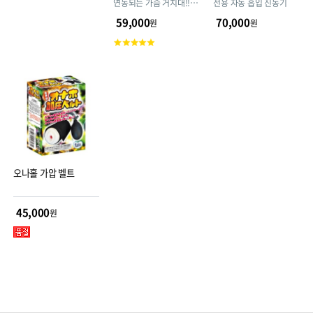
연동되는 가슴 거치대!!
전용 자동 흡입 진동기
(본품 별도 구매)
59,000
70,000
원
원
고
객
평
점
오나홀 가압 벨트
45,000
원