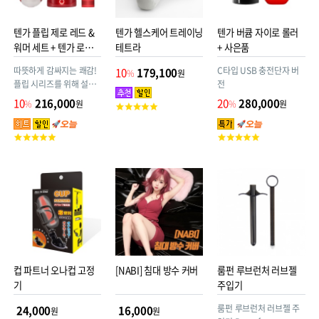
텐가 플립 제로 레드 &
텐가 헬스케어 트레이닝
텐가 버큠 자이로 롤러
워머 세트 + 텐가 로션
테트라
+ 사은품
(신형)
따뜻하게 감싸지는 쾌감!
C타입 USB 충전단자 버
10
179,100
%
원
플립 시리즈를 위해 설계
전
된 히팅 스틱! 플립 워머에
10
216,000
20
280,000
%
원
%
원
고
최적화된 설계 디테일 소
객
프트 겔 사용!
평
고
고
점
객
객
평
평
점
점
컵 파트너 오나컵 고정
[NABI] 침대 방수 커버
룸펀 루브런처 러브젤
기
주입기
룸펀 루브런처 러브젤 주
24,000
16,000
원
원