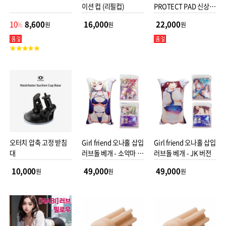
이션 컵 (리필컵)
PROTECT PAD 신상품
방수패드
10
8,600
16,000
22,000
%
원
원
원
고
객
평
점
오터치 압축 고정 받침
Girl friend 오나홀 삽입
Girl friend 오나홀 삽입
대
러브돌 베개 - 소악마 버
러브돌 베개 - JK 버전
전
10,000
49,000
49,000
원
원
원