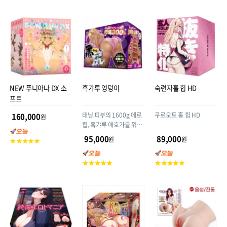
객
객
평
평
평
점
점
점
NEW 푸니아나 DX 소
흑갸루 엉덩이
숙련자홀 힙 HD
프트
태닝 피부의 1600g 에로
쿠로오토 홀 힙 HD
160,000
원
힙, 흑갸루 애호가를 위한
궁극의 힙이 드디어 완성!
95,000
89,000
원
원
고
6개로 나뉜 내부 구조가
객
안쪽으로 갈수록 좁아지
평
고
고
며, 랜덤한 주름이 끈적하
점
객
객
게 휘감기는 대형 힙 타입
평
평
입니다.
점
점