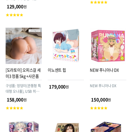
고
월한 기술력의 성인용품
129,000
원
객
메이커 렌즈(RENDS)에
평
고
서 제작~
점
객
평
점
[도라토이] 오피스걸 세
이노센트 힙
NEW 푸니아나 DX
미3 정품 5kg +사은품
구성품: 엉덩이(관통형 특
NEW 푸니아나 DX
179,000
원
대형 오나홀), USB 히팅
스틱(열이 금방 올라오니,
158,000
150,000
원
원
1분 이상 사용하지 마세
고
고
요), 규조토 드라이스틱,
객
객
실리콘 파우더
평
평
점
점