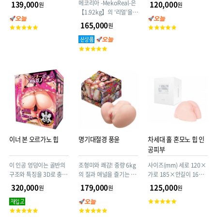
메코리아 -MekoReal-은
139,000
120,000
원
원
【1.92kg】의 ‘리얼’을
체감할 수 있는 대형 오나
165,000
원
고
고
홀입니다. 질 홀과 애널
객
객
홀, 두 개의 홀 각각에 개
평
평
고
성 있는 쾌감 기믹을 적용
점
점
객
했습니다.
평
점
이너 본 오르가노 힙
명기대절경 풍윤
차세대 홀 혼모노 힙 인
공피부
이 인공 엉덩이는 골반의
조형미와 쾌감! 중량 6kg
사이즈(mm) 세로 120×
구조와 특징을 3D로 충실
의 질과 애널을 즐기는 2
가로 185×안길이 160
하게 모방하여 완전히 골
구멍 대형 오나홀
중량(g), 1680
320,000
179,000
125,000
원
원
원
반이라고 부를 수 있는 것
고
재현했다.
고
고
객