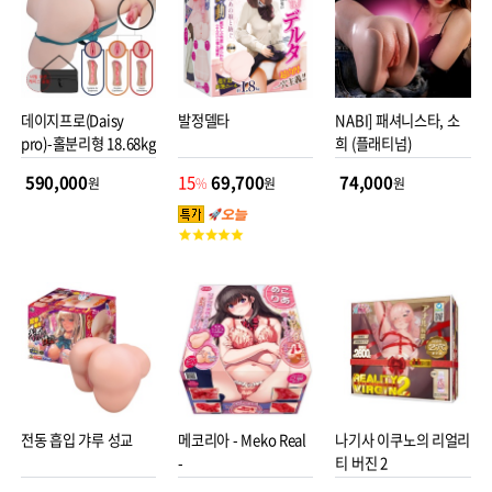
도 자극적인 내부의 리얼
한 촉감까지 재현했습니
다.
데이지프로(Daisy
발정델타
NABI] 패셔니스타, 소
pro)-홀분리형 18.68kg
희 (플래티넘)
590,000
15
69,700
74,000
원
%
원
원
고
객
평
점
전동 흡입 갸루 성교
메코리아 - Meko Real
나기사 이쿠노의 리얼리
-
티 버진 2