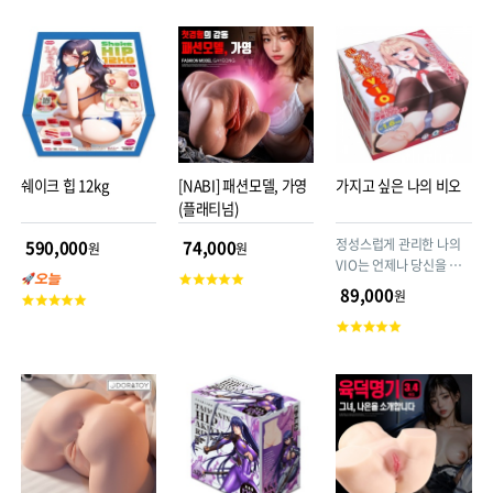
평
평
점
점
쉐이크 힙 12kg
[NABI] 패션모델, 가영
가지고 싶은 나의 비오
(플래티넘)
정성스럽게 관리한 나의
590,000
74,000
원
원
VIO는 언제나 당신을 원
고
하고 있어! 양손으로 잡거
89,000
원
고
객
나 바닥에 고정해 허리를
객
평
고
흔들기에 가장 좋은 사이
평
점
객
즈의 대형 홀. 꿈의 2구 구
점
평
조로 확실하게 허리 흔들
점
기 가능.