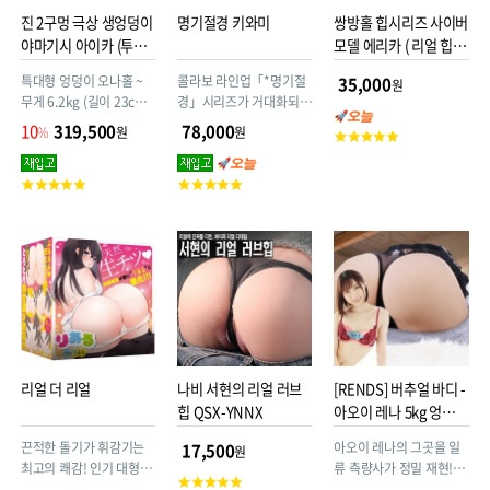
진 2구멍 극상 생엉덩이
명기절경 키와미
쌍방홀 힙시리즈 사이버
야마기시 아이카 (투홀
모델 에리카 ( 리얼 힙 오
극상생요)
나홀 )
특대형 엉덩이 오나홀 ~
콜라보 라인업「*명기절
35,000
원
무게 6.2kg (길이 23cm
경」시리즈가 거대화되어
폭 28cm 높이 18cm) ~
강림!
10
319,500
78,000
%
원
원
고
2구멍 비관통 ~ 소프트 리
객
얼계 이중구조 ~ 직선홀
평
고
고
돌기자극 ~ 로션, 포스터
점
객
객
첨부 ~ AV배우 야마기시
평
평
아이카(山岸逢花) 모델
점
점
링, 현 예명 야마기시 아야
카(山岸あや花)
리얼 더 리얼
나비 서현의 리얼 러브
[RENDS] 버추얼 바디 -
힙 QSX-YNNX
아오이 레나 5kg 엉덩이
(3D 입체형)
끈적한 돌기가 휘감기는
아오이 레나의 그곳을 일
17,500
원
최고의 쾌감! 인기 대형홀
류 측량사가 정밀 재현! 탁
고
2구멍 오나홀이 더 리얼하
월한 기술력의 성인용품