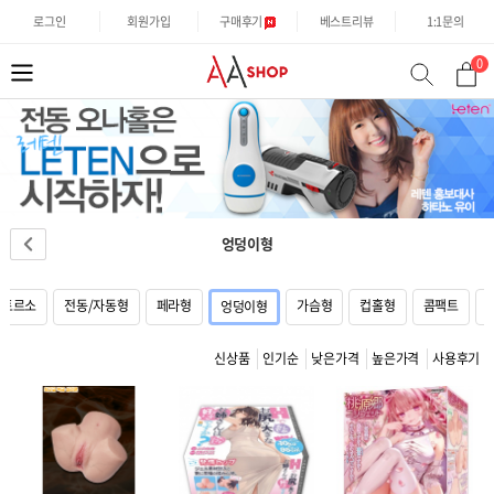
로그인
회원가입
구매후기
베스트리뷰
1:1문의
0
분
검
류
색
엉덩이형
토르소
전동/자동형
페라형
가슴형
컵홀형
콤팩트
엉덩이형
신상품
인기순
낮은가격
높은가격
사용후기