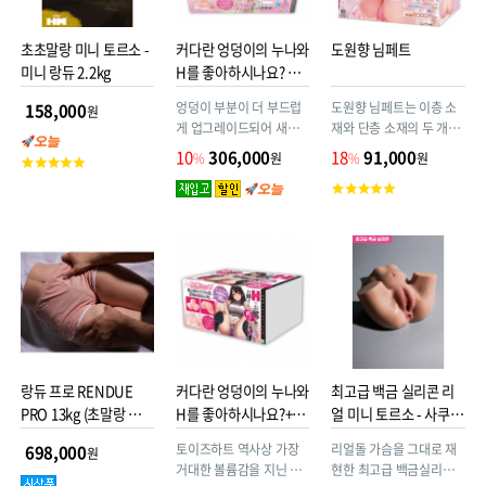
초초말랑 미니 토르소 -
커다란 엉덩이의 누나와
도원향 님페트
미니 랑듀 2.2kg
H를 좋아하시나요? 소
프트
엉덩이 부분이 더 부드럽
도원향 님페트는 이층 소
158,000
원
게 업그레이드되어 새롭
재와 단층 소재의 두 개의
게 등장!! 초(超) 두툼한
홀 구조를 가진 오나홀입
10
306,000
18
91,000
%
원
%
원
고
볼륨감! 가득 찬 10kg &
니다.
객
고
95cm 실물 이상의 성적
평
객
체험! 누나와 함께 야릇한
점
평
거 해볼래? 말랑말랑한 소
점
재로 느껴지는 최고의 조
물조물 감촉♡
랑듀 프로 RENDUE
커다란 엉덩이의 누나와
최고급 백금 실리콘 리
PRO 13kg (초말랑 백금
H를 좋아하시나요?+오
얼 미니 토르소 - 사쿠라
실리콘 소재 + 엉덩이겔
나츠유
2kg
토이즈하트 역사상 가장
리얼돌 가슴을 그대로 재
698,000
원
+허벅지겔)
거대한 볼륨감을 지닌 대
현한 최고급 백금실리콘