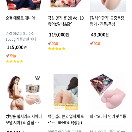
순결 에로토 매니아
극상 명기 홀 인! Vol.10
[칠색의향기] 공중욕정
육덕&밀착&흡입
명기 - 진동/음성
순결 에로토매니아는
119,000
43,000
원
원
1500g의 풍만한 바디에
‘좁고 단일 구조의 1개
115,000
원
고
홀’을 탑재한 대형 홀 제품
객
입니다. 일반적으로 이 크
평
고
기에서는 “2홀 구조”가
점
객
많지만, 순결 에로토매니
평
아는 의도적으로 ‘1홀’만
점
채용했습니다. 그 이유는
바로 ‘진짜 여성의 육압
(肉圧)’에 최대한 가깝게
만들기 위해서입니다.
쌍방홀 힙시리즈 사이버
백금실리콘 리얼하체 토
바닥오나식 명기 힛푸룽
모델 시아 ( 리얼 힙 오나
르소 - RENDUE(랑듀)
홀 )