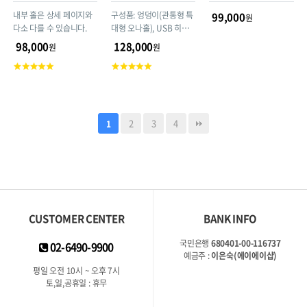
내부 홀은 상세 페이지와
구성품: 엉덩이(관통형 특
99,000
원
다소 다를 수 있습니다.
대형 오나홀), USB 히팅
스틱(열이 금방 올라오니,
98,000
128,000
원
원
1분 이상 사용하지 마세
고
고
요), 규조토 드라이스틱,
객
객
실리콘 파우더
평
평
점
점
2
3
4
1
CUSTOMER CENTER
BANK INFO
국민은행
680401-00-116737
02-6490-9900
예금주 :
이은숙(에이에이샵)
평일 오전 10시 ~ 오후 7시
토,일,공휴일 : 휴무