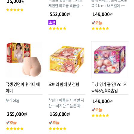
리얼돌 엉덩이를 그대로
본체 사이즈 : 길이 25cm
35,000
원
재현한 최고급 백금실리
폭 21cm ( 내부길이 :
고
콘 제품! 무게 14.8kg 오
13.8cm ) 상품 중량 :
552,000
149,000
원
원
객
나홀 유저들에게 검증받
1800g 패키지 : 28.5 ×
평
은 제품으로서, 저가 TPE
26.3× 9.6 cm (2300g)
점
고
고
제품과는 전혀 다릅니다.
부속품 : 로션 특징 : 대형
객
객
/ 비관통형 / 직선구조 /
평
평
특수구조 / 2중구조
점
점
극생 엉덩이 후카다 에
오빠와 함께 첫 경험
극상 명기 홀 인! Vol.9
이미
육덕&밀착&흡입
무게 5kg
착한 아이들은 자야 할 시
149,000
원
간… 하지만 오늘은 파자
마 파티♪ 해서는 안 될 밤
255,000
169,000
원
원
고
샘으로 어른의 계단을 올
객
라버릴지도!?
평
고
고
점
객
객