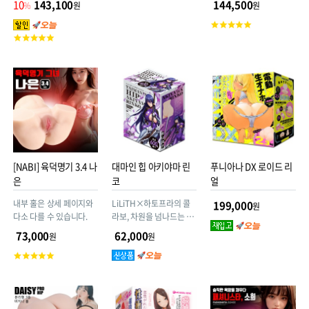
10
143,100
144,500
%
원
원
객
게 돌아왔습니다! 무게
메이커 렌즈(RENDS)에
평
고
2.1kg
서 제작~
점
고
객
객
평
평
점
점
[NABI] 육덕명기 3.4 나
대마인 힙 아키야마 린
푸니아나 DX 로이드 리
은
코
얼
내부 홀은 상세 페이지와
LiLiTH×하토프라의 콜
199,000
원
다소 다를 수 있습니다.
라보, 차원을 넘나드는 정
밀 입체 조형으로 아키야
73,000
62,000
원
원
마 린코의 코스튬 모습을
고
재현! 여기에 더해! 세 가
객
지 소재를 사용하여 안쪽
평
의 오돌토돌함, 탄력과 윤
점
기가 넘치는 사람 피부와
같은 감촉, 부드러우면서