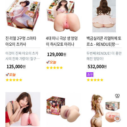
점
진 리얼 2구멍 스마타
4대 미니 극상 생 엉덩
백금실리콘 리얼하체 토
아오이 츠카사
이 하시모토 아리나
르소 - RENDUE(랑듀)
2탄 13.5kg
이것이 진짜 아오이 츠카
두번째 RENDUE! 더 풍만
129,000
원
사의 진짜 가랑이! 질구멍
해진 엉덩이!
과 애널구멍을 리얼하게
125,000
532,000
원
원
고
재현했다 3.5kg
객
평
고
고
점
객
객
평
평
점
점