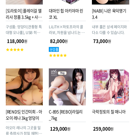
[도라토이] 플레이걸 앨
대마인 힙 아키야마 린
[NABI] 나은 육덕명기
리사 정품 3.5kg + 사은
코 XL
3.4
품 (오피스걸 유미2 리
구성품: 엉덩이(관통형 특
LiLiTH×하토프라의 콜
내부 홀은 상세 페이지와
뉴얼 제품)
대형 오나홀), USB 히팅
라보, 차원을 넘나드는 정
다소 다를 수 있습니다.
스틱(열이 금방 올라오니,
밀 입체 조형으로 아키야
118,000
82,000
73,000
원
원
원
1분 이상 사용하지 마세
마 린코의 코스튬 모습을
고
요), 규조토 드라이스틱,
압도적 박력으로 재현! 압
객
고
실리콘 파우더
도적인 볼륨의 XL 사이
평
객
즈!! 세 가지 소재를 사용
점
평
하여 안쪽의 오돌토돌함,
점
탄력과 윤기가 넘치는 사
람 피부와 같은 감촉, 부드
러우면서도 자극적인 내
부의 리얼한 촉감까지 재
현했습니다.
[RENDS] 인간미희 - 아
C-895 [REBO]라일리
극락정토의 칠 매니아
오이 레나 3kg 엉덩이
_7kg
아오이 레나의 그곳을 일
129,000
259,000
원
원
류 측량사가 정밀 재현! 탁