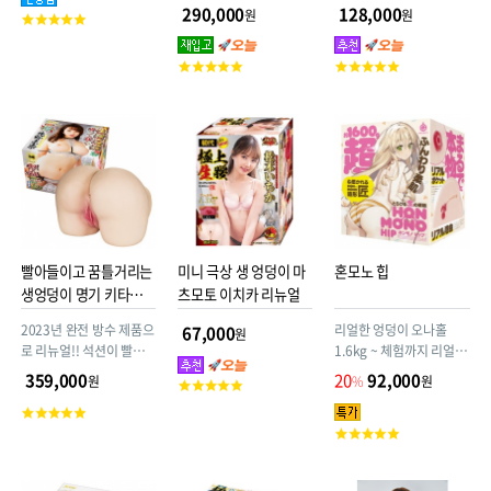
형 오나홀! 커다란 엉덩이
제품! 오나홀 유저들에게
290,000
128,000
원
원
고
의 누나와 H를 좋아하시
검증받은 제품으로서, 저
객
나요? 무게 10kg 엉덩이
가 TPE 제품과는 전혀 다
평
고
고
둘레 95cm 누딩이
릅니다
점
객
객
평
평
점
점
빨아들이고 꿈틀거리는
미니 극상 생 엉덩이 마
혼모노 힙
생엉덩이 명기 키타노
츠모토 이치카 리뉴얼
미나
2023년 완전 방수 제품으
리얼한 엉덩이 오나홀
67,000
원
로 리뉴얼!! 석션이 빨아
1.6kg ~ 체험까지 리얼하
들이고 전동으로 꿈틀거
게! 질내의 탄력과 내부각
359,000
20
92,000
원
%
원
고
린다! 질구와 항문 2구멍
도를 재현한 대형 사이즈
객
고
이 살아움직여요~ 6kg 중
혼모노 12 x 18.5 x
평
객
고
량감의 생요명기 키타노
16cm
점
평
객
미나.
점
평