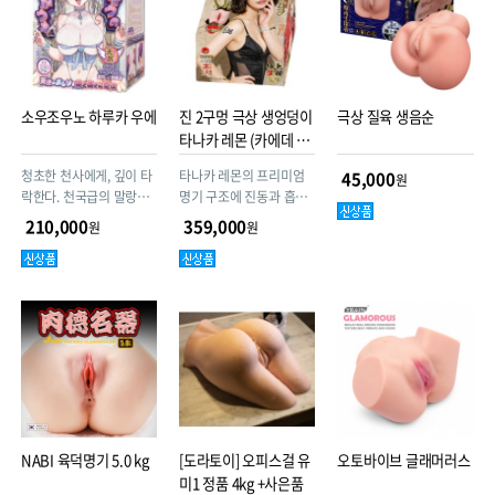
소우조우노 하루카 우에
진 2구멍 극상 생엉덩이
극상 질육 생음순
타나카 레몬 (카에데 카
렌)
청초한 천사에게, 깊이 타
타나카 레몬의 프리미엄
45,000
원
락한다. 천국급의 말랑함.
명기 구조에 진동과 흡입
경악의 2층 구조, 3100g
기능을 더한 고급 전동 버
210,000
359,000
원
원
천사의 육덕진 엉덩이 홀.
전! 리얼 사이즈 설계로 생
동감 있는 사용감을 구현
했으며, 기존 대비 한층 강
화된 자극을 제공하는 파
워 업 모델입니다.
NABI 육덕명기 5.0 kg
[도라토이] 오피스걸 유
오토바이브 글래머러스
미1 정품 4kg +사은품