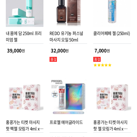
내 몸에 담 250ml 프리
REDO 유기농 퍼스널
클리어페페 젤 (250ml)
미엄 젤
마사지 오일 50ml
39,000
32,000
7,000
원
원
원
고
객
평
점
홍콩가는 티켓 마사지
프로젤 에어글라이드
홍콩가는 티켓 마사지
핫 팩젤 모링가 4ml x
핫 젤 모링가 4ml x
10pack
10pack