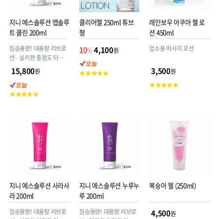
지니 에스솔루션 앱솔루
클리어젤 250ml 튜브
레인보우 아쿠아 젤 로
트 클린 200ml
형
션 450ml
짐승용량! 대용량 러브로
업소용 마사지 로션
10
4,100
%
원
션 - 실키한 중점도 타입
(파라벤Free/6가지 유해
15,800
3,500
원
원
고
성분 없는 안심처방)
객
고
평
고
객
점
객
평
평
점
점
지니 에스솔루션 사라사
지니 에스솔루션 누루누
복숭아 젤 (250ml)
라 200ml
루 200ml
짐승용량! 대용량 러브로
짐승용량! 대용량 러브로
4,500
원