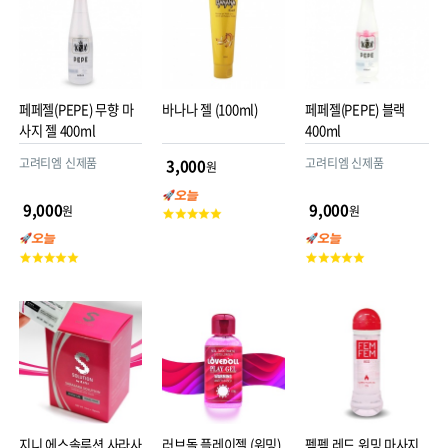
페페젤(PEPE) 무향 마
바나나 젤 (100ml)
페페젤(PEPE) 블랙
사지 젤 400ml
400ml
고려티엠 신제품
고려티엠 신제품
3,000
원
9,000
9,000
원
원
고
객
평
고
고
점
객
객
평
평
점
점
지니 에스솔루션 사라사
러브돌 플레이젤 (워밍)
펨펨 레드 워밍 마사지