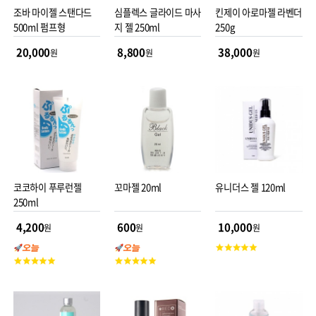
조바 마이젤 스탠다드
심플렉스 글라이드 마사
킨제이 아로마젤 라벤더
500ml 펌프형
지 젤 250ml
250g
20,000
8,800
38,000
원
원
원
코코하이 푸루런젤
꼬마젤 20ml
유니더스 젤 120ml
250ml
4,200
600
10,000
원
원
원
고
고
고
객
객
객
평
평
평
점
점
점