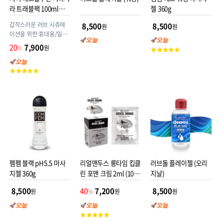
라 트래블팩 100ml
젤 360g
(10ml x10ea)
갑작스러운 러브 시츄에
8,500
8,500
원
원
이션을 위한 휴대용/일회
용 팩젤!
20
7,900
%
원
고
객
평
고
점
객
평
점
펨펨 블랙 pH5.5 마사
리얼맨두스 롱타임 킵클
러브돌 플레이젤 (오리
지젤 360g
린 포맨 크림 2ml (10개
지날)
입)
8,500
40
7,200
8,500
원
%
원
원
고