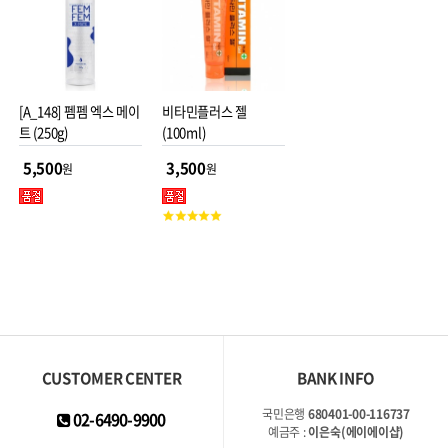
[A_148] 펨펨 엑스 메이
비타민플러스 젤
트 (250g)
(100ml)
5,500
3,500
원
원
고
객
평
점
CUSTOMER CENTER
BANK INFO
국민은행
680401-00-116737
02-6490-9900
예금주 :
이은숙(에이에이샵)