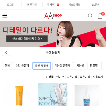
로그인
회원가입
구매후기
베스트리뷰
1:1문의
0
분
검
류
색
국산 윤활제
전체
수입 윤활제
기능성 윤활제
기능별
점도별
국산 윤활제
신상품
인기순
낮은가격
높은가격
사용후기