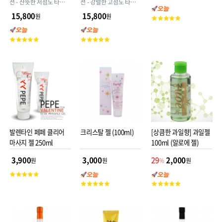
션 - 산뜻한 저점도 타입
션 - 강렬한 고점도 타입
(파라벤Free/6가지 유해
(파라벤Free/6가지 유해
15,800
15,800
원
원
고
성분 없는 안심처방)
성분 없는 안심처방)
객
평
고
고
점
객
객
평
평
점
점
발렌타인 페페 클리어
크리스탈 젤 (100ml)
[상큼한 과일향] 과일젤
마사지 젤 250ml
100ml (알로에 젤)
3,900
3,000
29
2,000
원
원
%
원
고
객
고
고
평
객
객
점
평
평
점
점