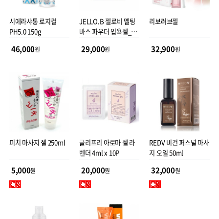
시에라샤통 로지컬
JELLO.B 젤로비 멜팅
리보러브젤
PH5.0 150g
바스 파우더 입욕젤_신
상품 (3개 1set)
46,000
29,000
32,900
원
원
원
피치 마사지 젤 250ml
글리프리 아로마 젤 라
REDV 비건 퍼스널 마사
벤더 4ml x 10P
지 오일 50ml
5,000
20,000
32,000
원
원
원