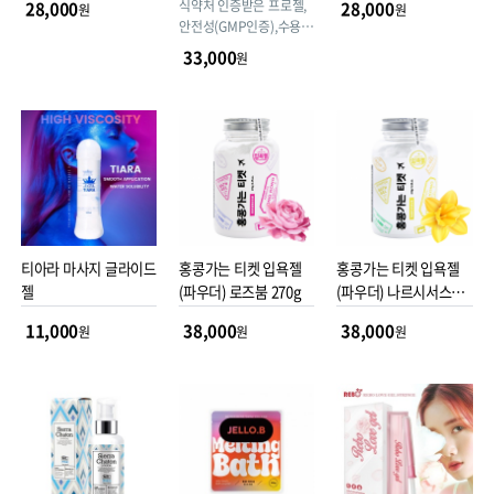
식약처 인증받은 프로젤,
28,000
28,000
원
원
안전성(GMP인증),수용성
100%
33,000
원
티아라 마사지 글라이드
홍콩가는 티켓 입욕젤
홍콩가는 티켓 입욕젤
젤
(파우더) 로즈붐 270g
(파우더) 나르시서스
270g
11,000
38,000
38,000
원
원
원