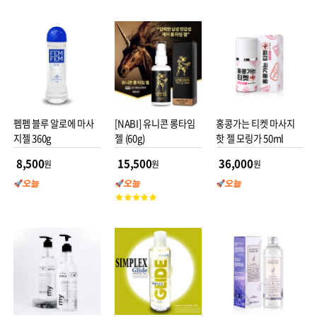
객
평
점
펨펨 블루 알로에 마사
[NABI] 유니콘 롱타임
홍콩가는 티켓 마사지
지젤 360g
젤 (60g)
핫 젤 모링가 50ml
8,500
15,500
36,000
원
원
원
고
객
평
점