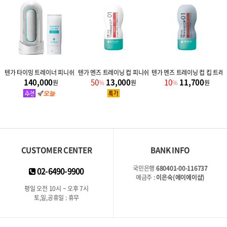
추가 사은품
텐가 타이밍 트레이너 피니쉬 + 추가 사은품
텐가 멘즈 트레이닝 컵 피니쉬 트레이닝 (3단계 1+1)
텐가 멘즈 트레이닝 컵 킵 트레이
140,000
50
13,000
10
11,700
원
%
원
%
원
CUSTOMER CENTER
BANK INFO
국민은행
680401-00-116737
02-6490-9900
예금주 :
이은숙(에이에이샵)
평일 오전 10시 ~ 오후 7시
토,일,공휴일 : 휴무