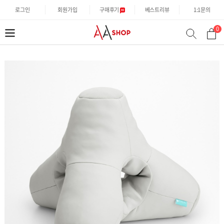
로그인
회원가입
구매후기
베스트리뷰
1:1문의
0
분
검
류
색