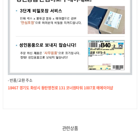
- 반품/교환 주소
18467 경기도 화성시 동탄영천로 131 코너원타워 1007호 에에이이샵
관련상품