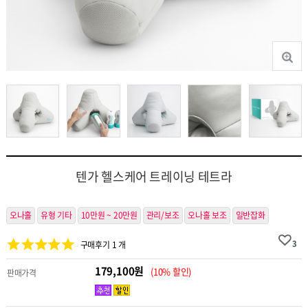
텐가 헬스케어 트레이닝 테트라
오나홀
유형 기타
10만원 ~ 20만원
관리/보조
오나홀 보조
일반잡화
3
구매후기 1 개
179,100원
(10% 할인)
판매가격