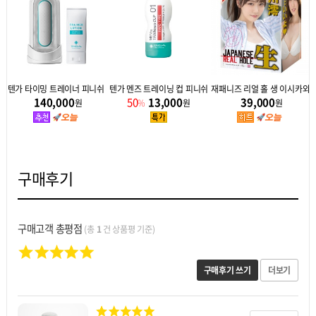
 추가 사은품
텐가 타이밍 트레이너 피니쉬 + 추가 사은품
텐가 멘즈 트레이닝 컵 피니쉬 트레이닝 (3단계 1+1)
재패니즈 리얼 홀 생 이시카와 
140,000
50
13,000
39,000
원
%
원
원
구매후기
구매고객 총평점
(총
1
건 상품평 기준)
구매후기 쓰기
더보기