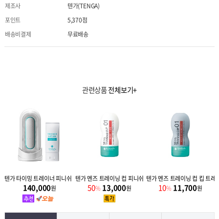
제조사
텐가(TENGA)
포인트
5,370점
배송비결제
무료배송
관련상품
전체보기+
추가 사은품
텐가 타이밍 트레이너 피니쉬 + 추가 사은품
텐가 멘즈 트레이닝 컵 피니쉬 트레이닝 (3단계 1+1)
텐가 멘즈 트레이닝 컵 킵 트레이
140,000
50
13,000
10
11,700
원
%
원
%
원