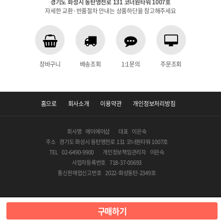
경기도 화성시 동탄영천로 131 코너원타워 1007호
자세한 교환·반품절차 안내는 상품하단을 참고해주세요
장바구니
배송조회
1:1문의
주문조회
홈으로
회사소개
이용약관
개인정보처리방침
회사명
에이에이샵
대표
이은숙
주소
경기도 화성시 동탄영천로 131 코너원타워 1007호
TEL
02-6490-9900
개인정보책임관리자
이은숙
사업자등록번호
718-37-00693
통신판매업신고번호
2022-화성동탄-2349호
COPYRIGHT © 2020 에이에이샵 ALL RIGHTS RESERVED.
구매하기