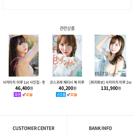
관련상품
룩 Look
사카미치 미루 1st 사진집 - 펜디엔테 Pendiente
코스프레 페티시 북 미루
[희귀화보] 사카미치 미루 2nd
46,400
40,200
131,900
원
원
원
CUSTOMER CENTER
BANK INFO