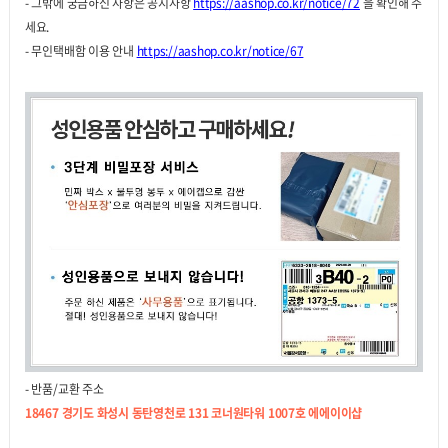
- 그밖에 궁금하신 사항은 공지사항
https://aashop.co.kr/notice/72
을 확인해 주
세요.
- 무인택배함 이용 안내
https://aashop.co.kr/notice/67
- 반품/교환 주소
18467 경기도 화성시 동탄영천로 131 코너원타워 1007호 에에이이샵