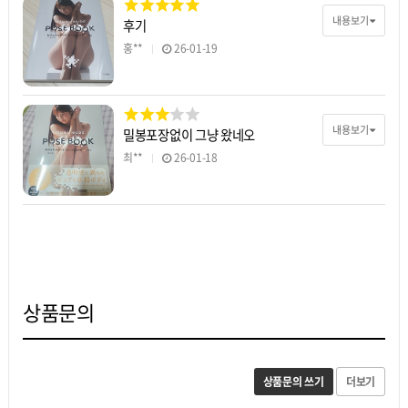
내용보기
후기
홍**
26-01-19
내용보기
밀봉포장없이 그냥 왔네오
최**
26-01-18
상품문의
상품문의 쓰기
더보기