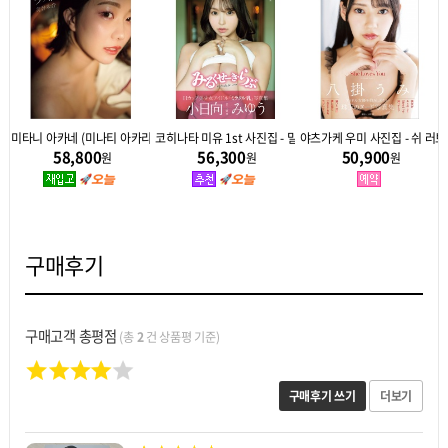
 포즈 편 / 미우라 사쿠라
미타니 아카네 (미나티 아카리) 사진집 - 라스트 씬
코히나타 미유 1st 사진집 - 밀크 셰이크 러브
야츠가케 우미 사진집 - 쉬 러브스 
58,800
56,300
50,900
원
원
원
구매후기
구매고객 총평점
(총
2
건 상품평 기준)
구매후기 쓰기
더보기