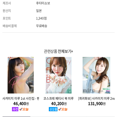
제조사
후타미쇼보
원산지
일본
포인트
1,340점
배송비결제
무료배송
관련상품
전체보기+
룩 Look
사카미치 미루 1st 사진집 - 펜디엔테 Pendiente
코스프레 페티시 북 미루
[희귀화보] 사카미치 미루 2nd
46,400
40,200
131,900
원
원
원