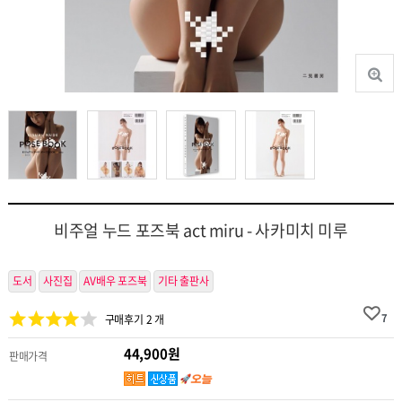
비주얼 누드 포즈북 act miru - 사카미치 미루
도서
사진집
AV배우 포즈북
기타 출판사
7
구매후기 2 개
44,900원
판매가격