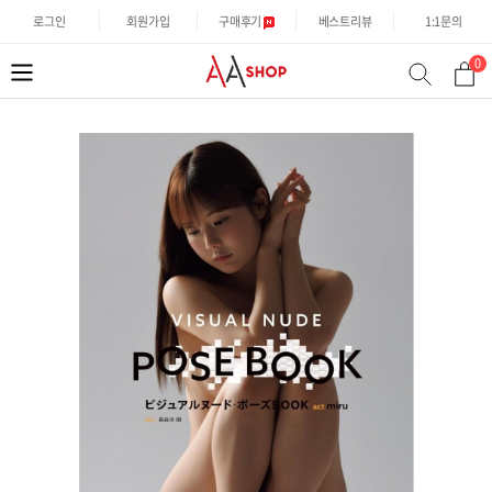
로그인
회원가입
구매후기
베스트리뷰
1:1문의
0
분
검
류
색