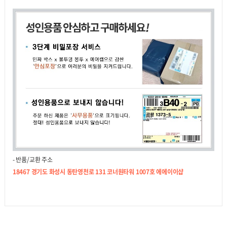
- 반품/교환 주소
18467 경기도 화성시 동탄영천로 131 코너원타워 1007호 에에이이샵