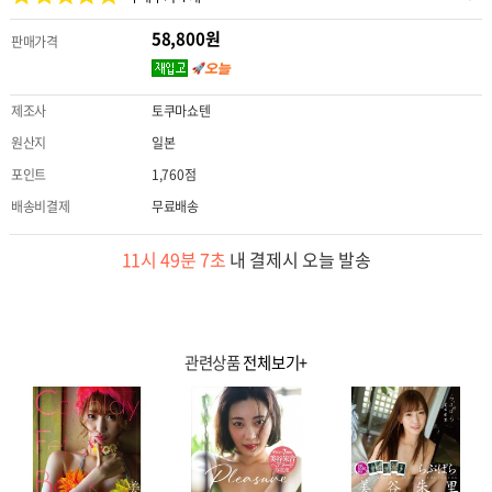
58,800원
판매가격
제조사
토쿠마쇼텐
원산지
일본
포인트
1,760점
배송비결제
무료배송
11시 49분 7초
내 결제시 오늘 발송
관련상품
전체보기+