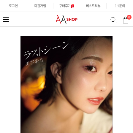
로그인
회원가입
구매후기
베스트리뷰
1:1문의
0
분
검
류
색