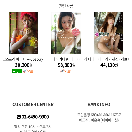
관련상품
 Vermilion
코스프레 페티시 북 Cosplay Fetish Book - 미타니 아카리
미타니 아카네 (미타니 아카리) 사진집 - 플레저 Pleasure
미타니 아카리 사진집 - 러브파
30,300
58,800
44,100
원
원
원
CUSTOMER CENTER
BANK INFO
국민은행
680401-00-116737
02-6490-9900
예금주 :
이은숙(에이에이샵)
평일 오전 10시 ~ 오후 7시
토,일,공휴일 : 휴무