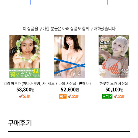
이 상품을 구매한 분들은 아래 상품도 함께 구매하셨습니다
이 츠카사 완전판
리리 하루카 (이나바 루카) 사진집 Re : ri
세토 칸나의 사진집 - 반해 버리겠어
하루히 모카 사진집
58,800
52,600
50,100
원
원
원
구매후기