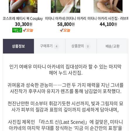
 Vermilion
코스프레 페티시 북 Cosplay Fetish Book - 미타니 아카리
미타니 아카네 (미타니 아카리) 사진집 - 플레저 Pleasure
미타니 아카리 사진집 - 러브파
30,300
58,800
44,100
원
원
원
구매후기
상품문의
상품정보
배송/교환
4
0
인기 여배우 미타니 아카네의 집대성이라 할 수 있는 마지막
헤어 누드 사진집.
귀여움과 성숙한 관능미――그런 두 가지 매력을 지닌 그녀를
사진작가 후쿠시마 유지가 렌즈를 통해 남김없이 포착했다.
천진난만한 미소부터 휘감기듯한 시선까지, 빛과 그림자의 묘
사가 피부의 질감과 표정의 깊이까지 섬세하게 담아내며,
사진집 제목인 「라스트 신(Last Scene)」에 걸맞은, 미타니
아카네의 마지막 무대를 장식하는 ‘지금 이 순간만의 표정’을