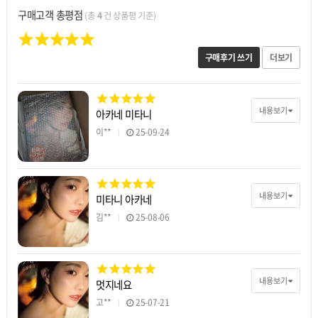
구매고객 총평점
(총
4
건 상품평 기준)
구매후기 쓰기
더보기
내용보기
아카네 미타니
이**
25-09-24
내용보기
미타니 아카네
김**
25-08-06
내용보기
멋지네요
고**
25-07-21