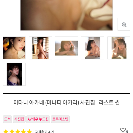
미타니 아카네 (미나티 아카리) 사진집 - 라스트 씬
도서
사진집
AV배우 누드집
토쿠마쇼텐
9
구매후기 4 개