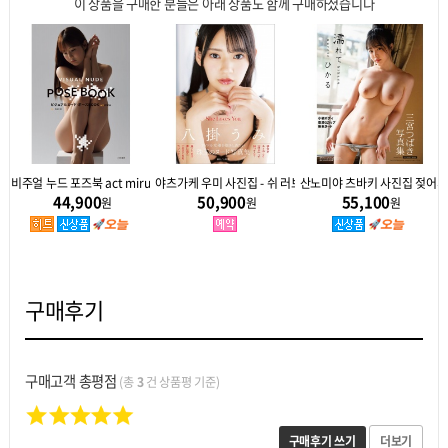
이 상품을 구매한 분들은 아래 상품도 함께 구매하셨습니다
풋이 (타마유라)
비주얼 누드 포즈북 act miru - 사카미치 미루
야츠가케 우미 사진집 - 쉬 러브스 유 She Loves You
산노미야 츠바키 사진집 젖어서
44,900
50,900
55,100
원
원
원
구매후기
구매고객 총평점
(총
3
건 상품평 기준)
구매후기 쓰기
더보기