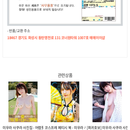
- 반품/교환 주소
18467 경기도 화성시 동탄영천로 131 코너원타워 1007호 에에이이샵
관련상품
즈우라나이』
미우라 사쿠라 사진집 - 어렴풋이 (타마유라)
코스프레 페티시 북 - 미우라 사쿠라
[희귀호보] 미우라 사쿠라 사진집