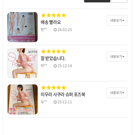
내용보기
배송 빨라요
현**
26-02-25
내용보기
잘 받았습니다.
박**
25-12-14
내용보기
미우라 사쿠라 슈퍼 포즈북
유**
25-12-11