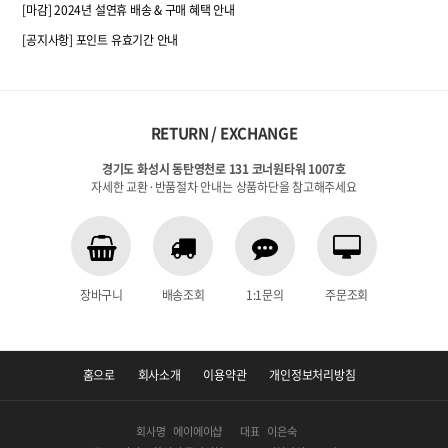
[마감] 2024년 설연휴 배송 & 구매 혜택 안내
[공지사항] 포인트 유효기간 안내
RETURN / EXCHANGE
경기도 화성시 동탄영천로 131 코너원타워 1007호
자세한 교환·반품절차 안내는 상품하단을 참고해주세요
장바구니
배송조회
1:1문의
주문조회
홈으로
회사소개
이용약관
개인정보처리방침
회사명
에이에이샵
대표
이은숙