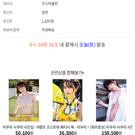
제조사
코스믹출판
원산지
일본
포인트
1,200점
배송비결제
무료배송
9시 14분 35초
내 결제시
오늘(토)
발송
관련상품
전체보기+
즈우라나이』
미우라 사쿠라 사진집 - 어렴풋이 (타마유라)
코스프레 페티시 북 - 미우라 사쿠라
[희귀호보] 미우라 사쿠라 사진집
50,100
36,500
159,500
원
원
원