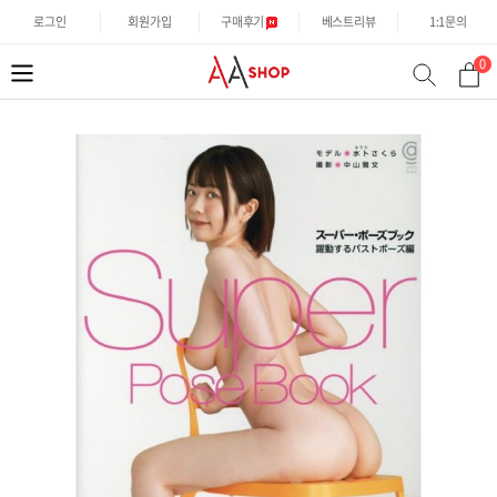
로그인
회원가입
구매후기
베스트리뷰
1:1문의
0
분
검
류
색