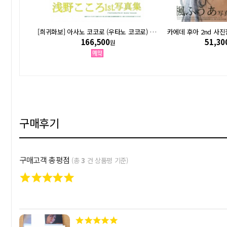
[희귀화보] 혼조 스즈 5th 사진집 - 왈츠 WALTZ (호화애장판 3000부 한정)
[희귀화보] 아사노 코코로 (우타노 코코로) 1st 사진집 - 연심
카에데 후아 2nd 사진집
166,500
51,30
원
구매후기
구매고객 총평점
(총
3
건 상품평 기준)