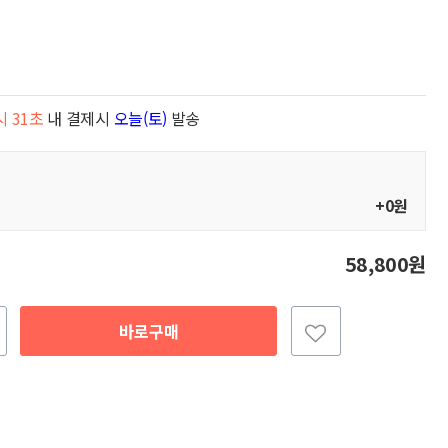
시 29초
내 결제시
오늘(토)
발송
+0원
58,800원
바로구매