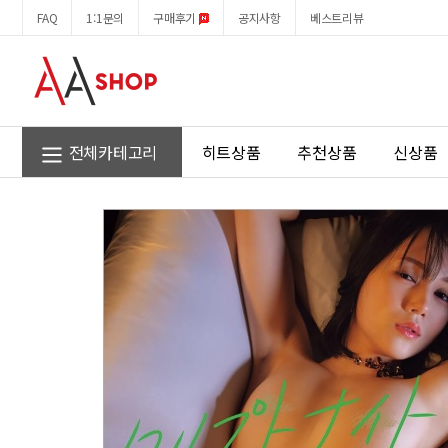
스
회
FAQ
1:1문의
구매후기
공지사항
베스트리뷰
즈
원
모
메
리
뉴
레
무
사
진
전체카테고리
히트상품
추천상품
신상품
집
-
크
립
토
나
이
트