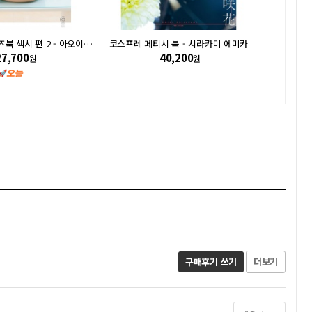
[희귀화보] 슈퍼 포즈북 섹시 편 2 - 아오이 츠카사
코스프레 페티시 북 - 시라카미 에미카
프리미엄 
27,700
40,200
원
원
구매후기 쓰기
더보기