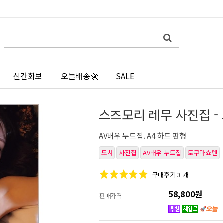
쇼
검
검
핑
색
색
몰
어
필
검
수
색
신간화보
오늘배송🚀
SALE
스즈모리 레무 사진집 
AV배우 누드집. A4 하드 판형
도서
사진집
AV배우 누드집
토쿠마쇼텐
구매후기 3 개
58,800원
판매가격