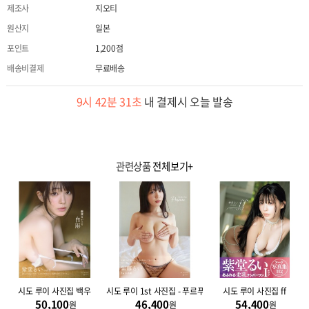
제조사
지오티
원산지
일본
포인트
1,200점
배송비결제
무료배송
9시 42분 30초
내 결제시 오늘 발송
관련상품
전체보기+
시도 루이 사진집 백우
시도 루이 1st 사진집 - 푸르푸라 Purpura
시도 루이 사진집 ff
50,100
46,400
54,400
원
원
원