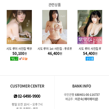
관련상품
시도 루이 사진집 백우
시도 루이 1st 사진집 - 푸르푸라 Purpura
시도 루이 사진집 ff
50,100
46,400
54,400
원
원
원
CUSTOMER CENTER
BANK INFO
국민은행
680401-00-116737
02-6490-9900
예금주 :
이은숙(에이에이샵)
평일 오전 10시 ~ 오후 7시
토,일,공휴일 : 휴무