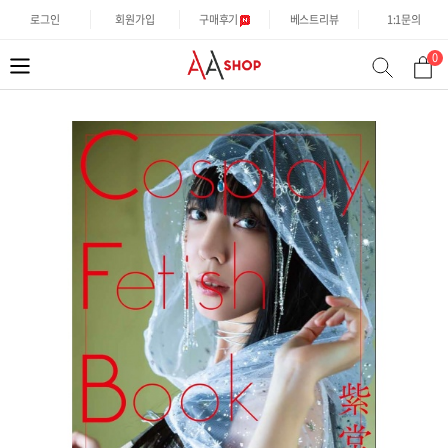
로그인
회원가입
구매후기
베스트리뷰
1:1문의
0
분
검
류
색