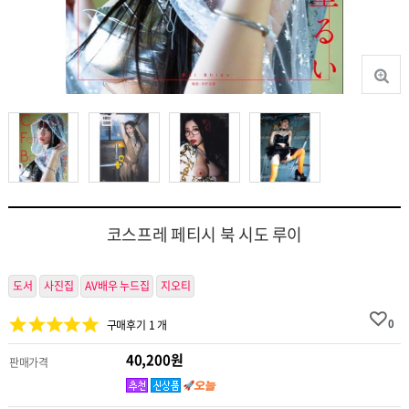
코스프레 페티시 북 시도 루이
도서
사진집
AV배우 누드집
지오티
0
구매후기 1 개
40,200원
판매가격