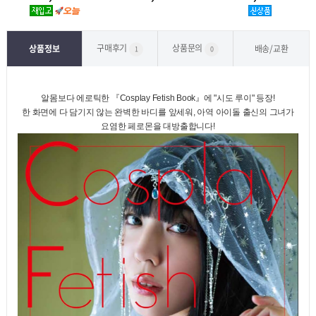
구매후기
상품문의
상품정보
배송/교환
1
0
알몸보다 에로틱한 『Cosplay Fetish Book』에 "시도 루이" 등장!
한 화면에 다 담기지 않는 완벽한 바디를 앞세워, 아역 아이돌 출신의 그녀가
요염한 페로몬을 대방출합니다!