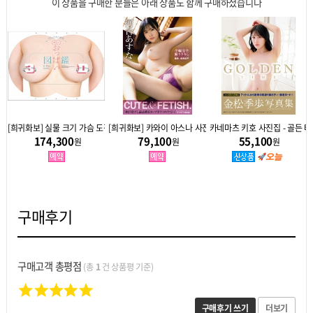
이 상품을 구매한 분들은 아래 상품도 함께 구매하셨습니다
[희귀화보] 실물 크기 가슴 도감 3D - A컵부터 K컵까지 AV배우 30명 총집합
[희귀화보] 카와이 아스나 사진집 - CUTE & FETISH
카네마츠 키호 사진집 - 골든 
174,300
79,100
55,100
원
원
원
구매후기
구매고객 총평점
(총
1
건 상품평 기준)
구매후기 쓰기
더보기