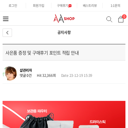
로그인
회원가입
구매후기
베스트리뷰
1:1문의
0
분
검
류
색
공지사항
사은품 증정 및 구매후기 포인트 적립 안내
샵관리자
댓글 0건
Hit 32,366회
Date 23-12-19 15:39