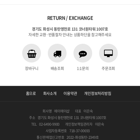
RETURN / EXCHANGE
경기도 화성시 동탄영천로 131 코너원타워 1007호
자세한 교환·반품절차 안내는 상품하단을 참고해주세요
장바구니
배송조회
1:1문의
주문조회
홈으로
회사소개
이용약관
개인정보처리방침
회사명
에이에이샵
대표
이은숙
주소
경기도 화성시 동탄영천로 131 코너원타워 1007호
TEL
02-6490-9900
개인정보책임관리자
이은숙
사업자등록번호
718-37-00693
통신판매업신고번호
2022-화성동탄-2349호