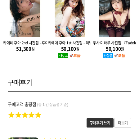
 기지』
카에데 후아 2nd 사진집 - 후아 FOO-A
카에데 후아 1st 사진집 - 러브파라
우사 미하루 사진집 『Fadele
51,300
50,100
50,100
원
원
원
구매후기
구매고객 총평점
(총
1
건 상품평 기준)
구매후기 쓰기
더보기