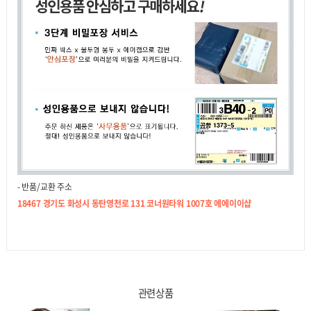
- 반품/교환 주소
18467 경기도 화성시 동탄영천로 131 코너원타워 1007호 에에이이샵
관련상품