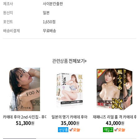
제조사
사이분칸출판
원산지
일본
포인트
1,650점
배송비결제
무료배송
관련상품
전체보기+
러브파라
카에데 후아 2nd 사진집 - 후아 FOO-A
일본의 명기 카에데 후아
재패니즈 리얼 홀 격 카에데 후
51,300
35,000
43,000
원
원
원