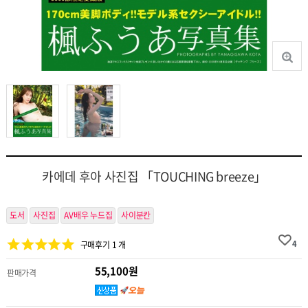
카에데 후아 사진집 「TOUCHING breeze」
도서
사진집
AV배우 누드집
사이분칸
4
구매후기 1 개
55,100원
판매가격