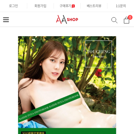
로그인
회원가입
구매후기
베스트리뷰
1:1문의
0
분
검
류
색