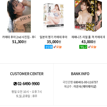
러브파라
카에데 후아 2nd 사진집 - 후아 FOO-A
일본의 명기 카에데 후아
재패니즈 리얼 홀 격 카에데 후
51,300
35,000
43,000
원
원
원
CUSTOMER CENTER
BANK INFO
국민은행
680401-00-116737
02-6490-9900
예금주 :
이은숙(에이에이샵)
평일 오전 10시 ~ 오후 7시
토,일,공휴일 : 휴무