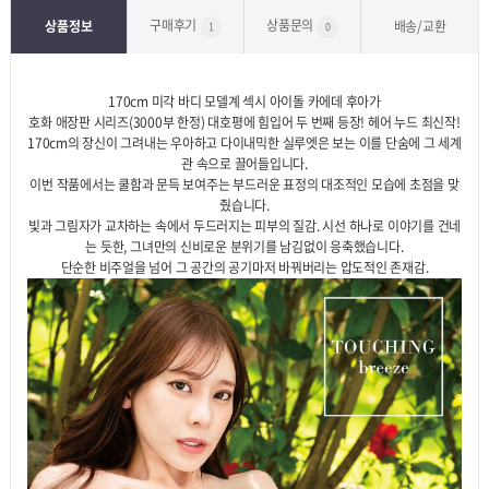
구매후기
상품문의
상품정보
배송/교환
1
0
170cm 미각 바디 모델계 섹시 아이돌 카에데 후아가
호화 애장판 시리즈(3000부 한정) 대호평에 힘입어 두 번째 등장! 헤어 누드 최신작!
170cm의 장신이 그려내는 우아하고 다이내믹한 실루엣은 보는 이를 단숨에 그 세계
관 속으로 끌어들입니다.
이번 작품에서는 쿨함과 문득 보여주는 부드러운 표정의 대조적인 모습에 초점을 맞
췄습니다.
빛과 그림자가 교차하는 속에서 두드러지는 피부의 질감. 시선 하나로 이야기를 건네
는 듯한, 그녀만의 신비로운 분위기를 남김없이 응축했습니다.
단순한 비주얼을 넘어 그 공간의 공기마저 바꿔버리는 압도적인 존재감.