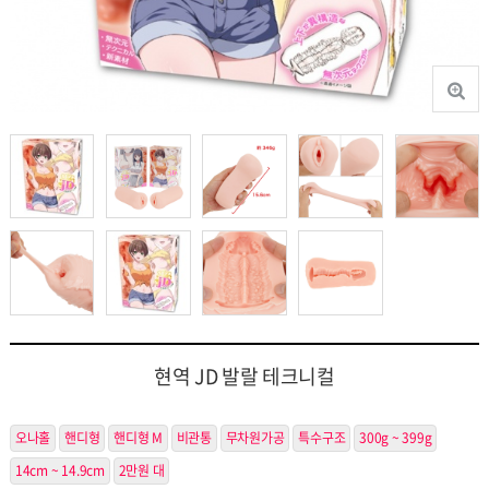
현역 JD 발랄 테크니컬
오나홀
핸디형
핸디형 M
비관통
무차원가공
특수구조
300g ~ 399g
14cm ~ 14.9cm
2만원 대