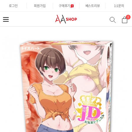
로그인
회원가입
구매후기
베스트리뷰
1:1문의
0
분
검
류
색