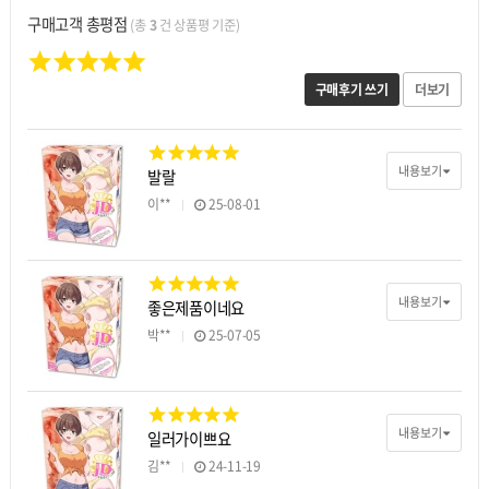
구매고객 총평점
(총
3
건 상품평 기준)
구매후기 쓰기
더보기
내용보기
발랄
이**
25-08-01
내용보기
좋은제품이네요
박**
25-07-05
내용보기
일러가이쁘요
김**
24-11-19