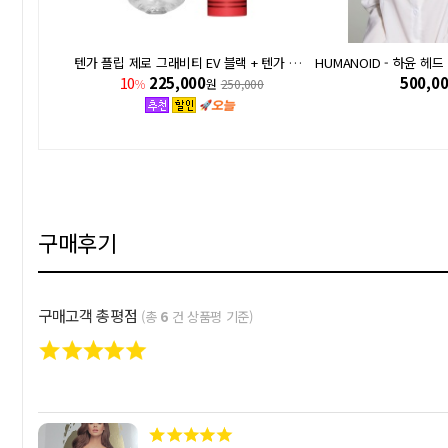
New! 최고급 백금 실리콘 리얼 토르소 - 여사친 27kg
텐가 플립 제로 그래비티 EV 블랙 + 텐가 로션 사은품
HUMANOID - 하윤 헤
10
225,000
500,0
%
원
250,000
구매후기
구매고객 총평점
(총
6
건 상품평 기준)