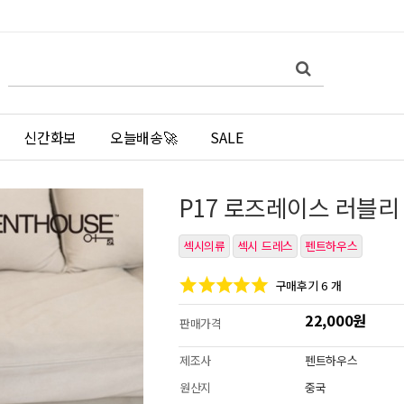
쇼
검
검
핑
색
색
몰
어
필
검
수
색
신간화보
오늘배송🚀
SALE
P17 로즈레이스 러블리 
섹시의류
섹시 드레스
펜트하우스
구매후기 6 개
22,000원
판매가격
제조사
펜트하우스
원산지
중국