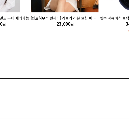
드 별도 구매 페라가능
[펜트하우스 란제리] 러블리 리본 슬립 미니드레스 Casual seduction (P05)
반숙 서큐버스 블랙
00
23,000
3
원
원