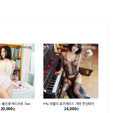
P51 로즈레이스 올인원 바디수트 Toxic powder
P41 러블리 로즈레이스 가터 전신타이즈 Love bud
20,000
16,000
원
원