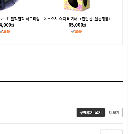
2 - 초 질퍽질퍽 하드타입
메스오치 슈퍼 비기너 9 전립선 (일본정품)
새티
4,000
65,000
원
원
구매후기 쓰기
더보기