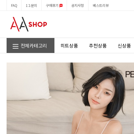
P17
회
FAQ
1:1문의
구매후기
공지사항
베스트리뷰
로
원
즈
메
레
뉴
이
스
러
블
전체카테고리
히트상품
추천상품
신상품
리
언
발
란
스
드
레
스
Sweet
beast