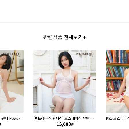
관련상품
전체보기+
P08 로즈레이스 프릴 나시 팬티 Flawless Love
[펜트하우스 란제리] 로즈레이스 유넥 홀터 드레스 All yours (P02)
15,000
원
원