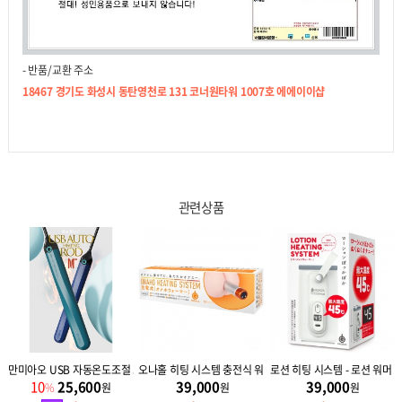
- 반품/교환 주소
18467 경기도 화성시 동탄영천로 131 코너원타워 1007호 에에이이샵
관련상품
절 오나홀 워머 42도 (M3) 히팅스틱
만미아오 USB 자동온도조절 오나홀 워머 46도 (M40)
오나홀 히팅 시스템 충전식 워머
로션 히팅 시스템 - 로션 워머
10
25,600
39,000
39,000
%
원
원
원