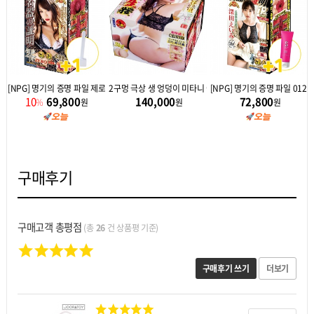
 사이카 + 배우 사진
[NPG] 명기의 증명 파일 제로 아이자와 미나미(相沢みなみ) +건조용 드라이스틱 증정!
2구멍 극상 생 엉덩이 미타니 아카리 (투홀 극상생요)
[NPG] 명기의 증명 파일 01
10
69,800
140,000
72,800
%
원
원
원
구매후기
구매고객 총평점
(총
26
건 상품평 기준)
구매후기 쓰기
더보기