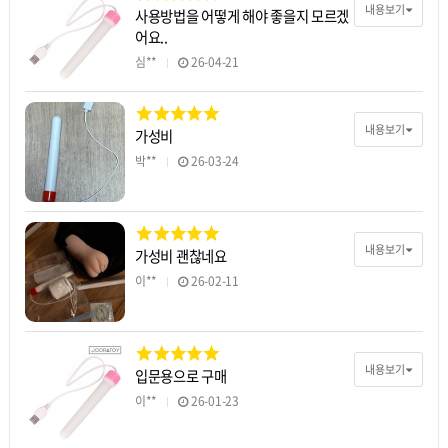
내용보기
사용방법을 어떻게 해야 좋을지 모르겠
어요..
심**
26-04-21
내용보기
가성비
박**
26-03-24
내용보기
가성비 괜찮네요
이**
26-02-11
내용보기
입문용으로 구매
이**
26-01-23