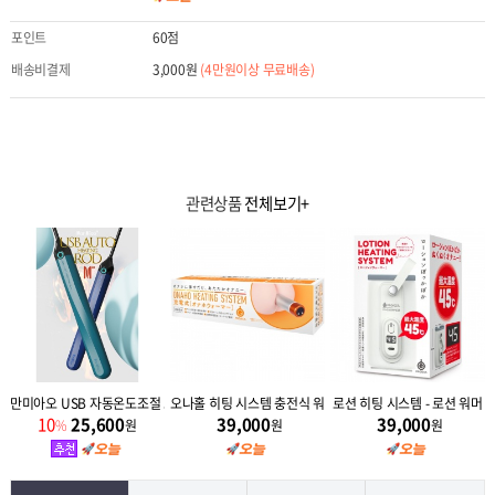
포인트
60점
배송비결제
3,000원
(4만원이상 무료배송)
관련상품
전체보기+
절 오나홀 워머 42도 (M3) 히팅스틱
만미아오 USB 자동온도조절 오나홀 워머 46도 (M40)
오나홀 히팅 시스템 충전식 워머
로션 히팅 시스템 - 로션 워머
10
25,600
39,000
39,000
%
원
원
원