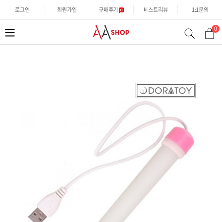
로그인
회원가입
구매후기
베스트리뷰
1:1문의
0
분
검
류
색