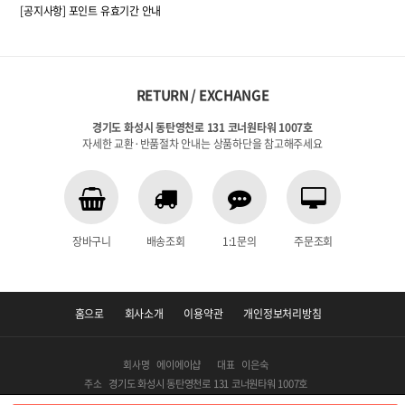
[공지사항] 포인트 유효기간 안내
RETURN / EXCHANGE
경기도 화성시 동탄영천로 131 코너원타워 1007호
자세한 교환·반품절차 안내는 상품하단을 참고해주세요
장바구니
배송조회
1:1문의
주문조회
홈으로
회사소개
이용약관
개인정보처리방침
회사명
에이에이샵
대표
이은숙
주소
경기도 화성시 동탄영천로 131 코너원타워 1007호
TEL
02-6490-9900
개인정보책임관리자
이은숙