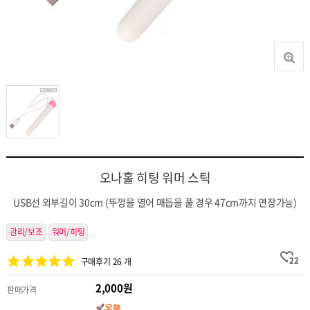
오나홀 히팅 워머 스틱
USB선 외부길이 30cm (뚜껑을 열어 매듭을 풀 경우 47cm까지 연장가능)
관리/보조
워머/히팅
22
구매후기 26 개
2,000원
판매가격