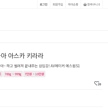
로그인
회원가입
마이쇼핑
장바구니 0
파아 아스카 키라라
아~ 하고 벌려져 끝내주는 삽입감! AV메이커 에스원S1
조
700g ~ 999g
7만원 ~ 10만원
20