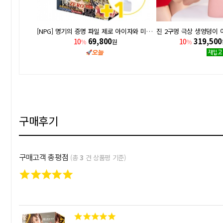
센스바디 가디스 아시아 02.H 하마사키 마오 + 드라이스틱/파우더 세트
[NPG] 명기의 증명 파일 제로 아이자와 미나미(相沢みなみ) +건조용 드라이스틱 증정!
10
69,800
10
319,500
%
원
%
구매후기
구매고객 총평점
(총
3
건 상품평 기준)