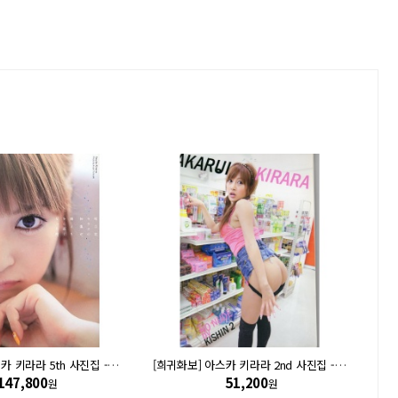
[희귀도서] 아스카 키라라 5th 사진집 - 아스카 키라라의 체온이 나보다 조금 높아졌을 때
[희귀화보] 아스카 키라라 2nd 사진집 - 노 누드 NO NUDE (by 시노야마 기신)
147,800
51,200
원
원