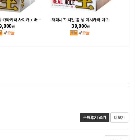
재패니즈 리얼 홀 생 카와키타 사이카 + 배우 사진
재패니즈 리얼 홀 생 이시카와 미오
신 명기의 
9,000
39,000
원
원
구매후기 쓰기
더보기