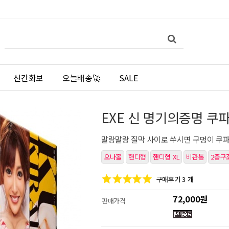
쇼
검
검
핑
색
색
몰
어
필
검
수
색
신간화보
오늘배송🚀
SALE
EXE 신 명기의증명 쿠
말랑말랑 질막 사이로 쑤시면 구멍이 쿠파
오나홀
핸디형
핸디형 XL
비관통
2중구
구매후기 3 개
72,000원
판매가격