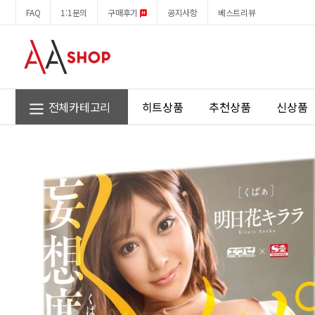
EXE
회
FAQ
1:1문의
구매후기
공지사항
베스트리뷰
신
원
명
메
기
뉴
의
증
명
쿠
전체카테고리
히트상품
추천상품
신상품
파
아
아
스
카
키
라
라