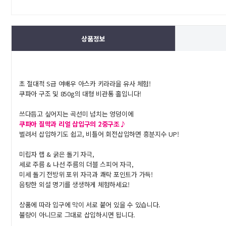
상품정보
초 절대적 S급 여배우 아스카 키라라을 유사 체험!
쿠파아 구조 및 850g의 대형 비관통 홀입니다!
쓰다듬고 싶어지는 곡선미 넘치는 엉덩이에
쿠파아 질막과 리얼 삽입구의 2중구조♪
벌려서 삽입하기도 쉽고, 비틀어 회전삽입하면 흥분지수 UP!
미립자 랩 & 굵은 돌기 자극,
세로 주름 & 나선 주름의 더블 스피어 자극,
미세 돌기 전방위 포위 자극과 쾌락 포인트가 가득!
음탕한 외설 명기를 생생하게 체험하세요!
상품에 따라 입구에 막이 서로 붙어 있을 수 있습니다.
불량이 아니므로 그대로 삽입하시면 됩니다.