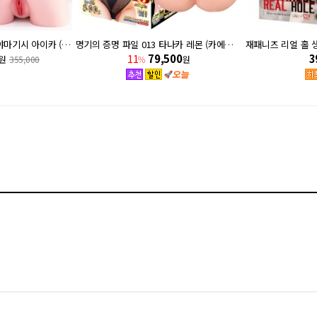
진 2구멍 극상 생엉덩이 야마기시 아이카 (투홀 극상생요)
명기의 증명 파일 013 타나카 레몬 (카에데 카렌) + 추가 사은품
11
79,500
3
원
355,000
%
원