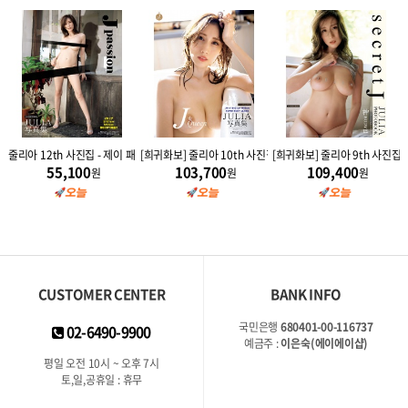
얼 J JEWEL
줄리아 12th 사진집 - 제이 패션
[희귀화보] 줄리아 10th 사진집 - 제이퀸 J Queen
[희귀화보] 줄리아 9th 사진집 - 
55,100
103,700
109,400
원
원
원
CUSTOMER CENTER
BANK INFO
국민은행
680401-00-116737
02-6490-9900
예금주 :
이은숙(에이에이샵)
평일 오전 10시 ~ 오후 7시
토,일,공휴일 : 휴무