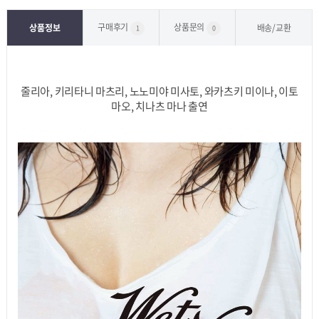
구매후기
상품문의
상품정보
배송/교환
1
0
줄리아, 키리타니 마츠리, 노노미야 미사토, 와카츠키 미이나, 이토
마오, 치나츠 마나 출연