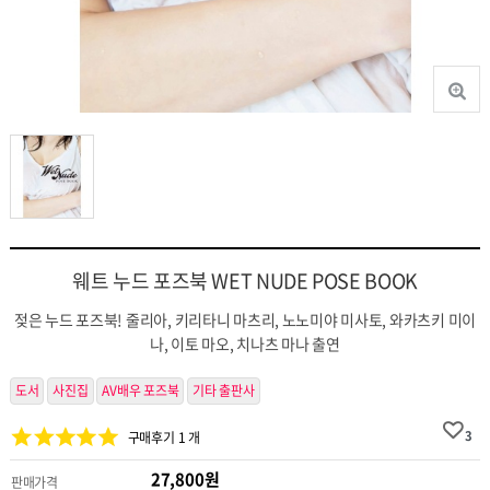
웨트 누드 포즈북 WET NUDE POSE BOOK
젖은 누드 포즈북! 줄리아, 키리타니 마츠리, 노노미야 미사토, 와카츠키 미이
나, 이토 마오, 치나츠 마나 출연
도서
사진집
AV배우 포즈북
기타 출판사
3
구매후기 1 개
27,800원
판매가격