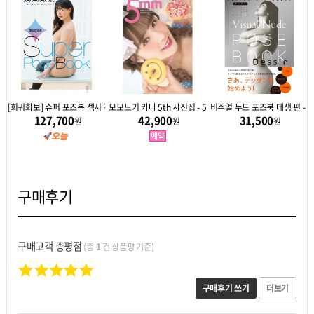
 레이
[희귀화보] 슈퍼 포즈북 섹시 편 2 - 아오이 츠카사
모모노기 카나 5th 사진집 - 5mm
비주얼 누드 포즈북 데생 편 - 
127,700
42,900
31,500
원
원
원
구매후기
구매고객 총평점
(총
1
건 상품평 기준)
구매후기 쓰기
더보기