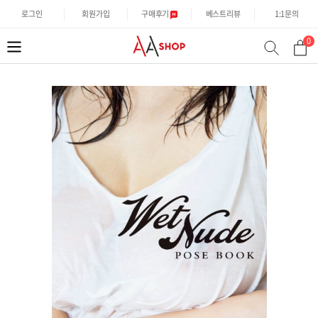
로그인
회원가입
구매후기
베스트리뷰
1:1문의
0
분
검
류
색