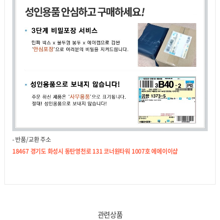
- 반품/교환 주소
18467 경기도 화성시 동탄영천로 131 코너원타워 1007호 에에이이샵
관련상품