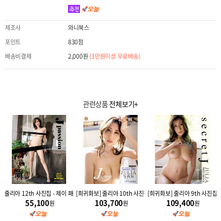
제조사
와니북스
포인트
830점
배송비결제
2,000원
(3만원이상 무료배송)
관련상품
전체보기+
얼 J JEWEL
줄리아 12th 사진집 - 제이 패션
[희귀화보] 줄리아 10th 사진집 - 제이퀸 J Queen
[희귀화보] 줄리아 9th 사진집 - 
55,100
103,700
109,400
원
원
원