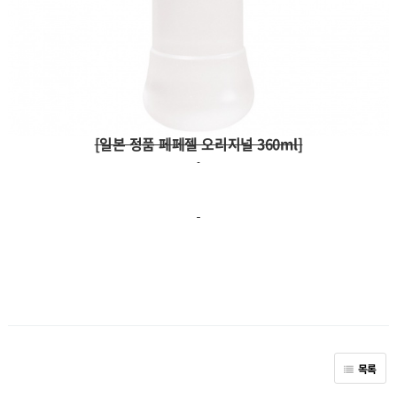
[일본 정품 페페젤 오리지널 360ml]
목록