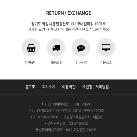
RETURN / EXCHANGE
경기도 화성시 동탄영천로 131 코너원타워 1007호
자세한 교환·반품절차 안내는 상품하단을 참고해주세요
장바구니
배송조회
1:1문의
주문조회
홈으로
회사소개
이용약관
개인정보처리방침
회사명
에이에이샵
대표
이은숙
주소
경기도 화성시 동탄영천로 131 코너원타워 1007호
TEL
02-6490-9900
개인정보책임관리자
이은숙
사업자등록번호
718-37-00693
통신판매업신고번호
2022-화성동탄-2349호