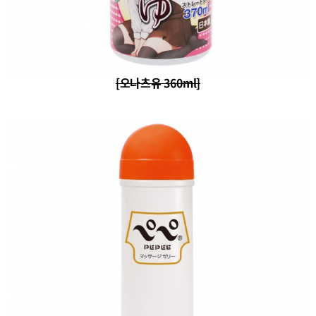
[오나츠유 360ml]