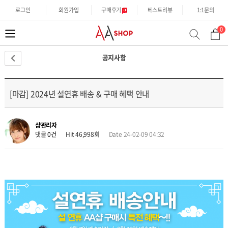
로그인
회원가입
구매후기
베스트리뷰
1:1문의
0
분
검
류
색
공지사항
[마감] 2024년 설연휴 배송 & 구매 혜택 안내
샵관리자
댓글 0건
Hit 46,998회
Date 24-02-09 04:32