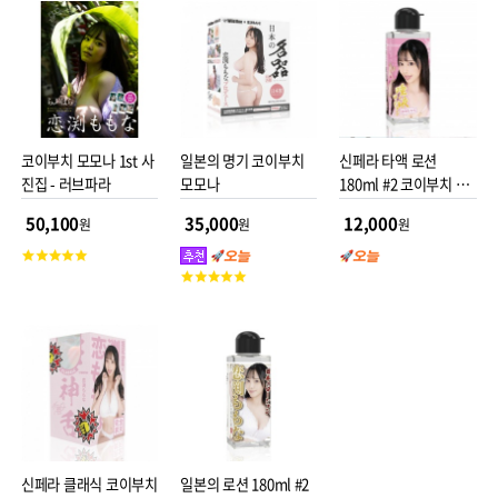
점
코이부치 모모나 1st 사
일본의 명기 코이부치
신페라 타액 로션
진집 - 러브파라
모모나
180ml #2 코이부치 모
모나
50,100
35,000
12,000
원
원
원
고
객
고
평
객
점
평
점
신페라 클래식 코이부치
일본의 로션 180ml #2