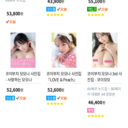
AV배우 누드집
43,900
55,100
원
원
53,800
원
고
고
객
객
평
평
점
점
코이부치 모모나 사진집
코이부치 모모나 사진집
코이부치 모모나 3rd 사
- 사랑하는 모모나
『LOVE & Peach』
진집 - 코이모모
AV배우 누드집 ~ 80페이
52,600
52,600
원
원
지 대형본 A4 양장본
46,400
원
고
객
평
고
점
객
평