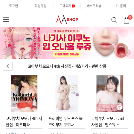
로그인
회원가입
구매후기
베스트리뷰
1:1문의
0
분
검
류
색
코이부치 모모나 4th 사진집 - 미츠파라 - 관련 상품
코이부치 모모나 4th 사
프리미엄 누드 포즈 북
코이부치 모모나 2nd
진집 - 미츠파라
코이부치 모모나
사진집 - 앤스워
Answer