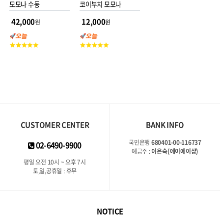
모모나 수동
코이부치 모모나
42,000
12,000
원
원
고
고
객
객
평
평
점
점
CUSTOMER CENTER
BANK INFO
국민은행
680401-00-116737
02-6490-9900
예금주 :
이은숙(에이에이샵)
평일 오전 10시 ~ 오후 7시
토,일,공휴일 : 휴무
NOTICE