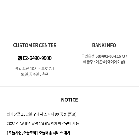
평
점
CUSTOMER CENTER
BANK INFO
국민은행
680401-00-116737
02-6490-9900
예금주 :
이은숙(에이에이샵)
평일 오전 10시 ~ 오후 7시
토,일,공휴일 : 휴무
NOTICE
텐가상품 15만원 구매시 스피너 DX 증정 (종료)
2025년 AV배우 달력 1월 6일까지 예약구매 가능
[오늘사면,오늘도착] 오늘배송 서비스 개시