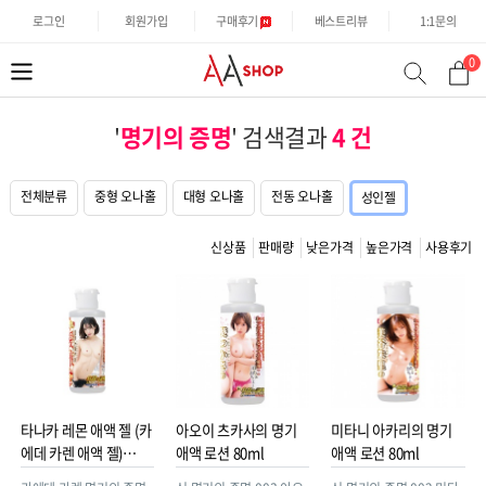
로그인
회원가입
구매후기
베스트리뷰
1:1문의
0
분
검
류
색
'
명기의 증명
' 검색결과
4 건
전체분류
중형 오나홀
대형 오나홀
전동 오나홀
성인젤
신상품
판매량
낮은가격
높은가격
사용후기
타나카 레몬 애액 젤 (카
아오이 츠카사의 명기
미타니 아카리의 명기
에데 카렌 애액 젤)
애액 로션 80ml
애액 로션 80ml
80ml