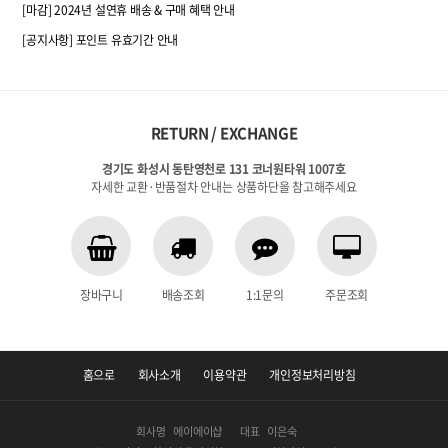
[마감] 2024년 설연휴 배송 & 구매 혜택 안내
[공지사항] 포인트 유효기간 안내
RETURN / EXCHANGE
경기도 화성시 동탄영천로 131 코너원타워 1007호
자세한 교환·반품절차 안내는 상품하단을 참고해주세요
장바구니
배송조회
1:1문의
주문조회
홈으로
회사소개
이용약관
개인정보처리방침
회사명
에이에이샵
대표
이은숙