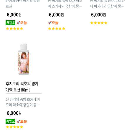
카에데 카렌 명기의 증명
신 명기의 증명 003 아오
신 명기의 증명 002 미타
로션
이 츠카사와 궁합이 좋은
니 아카리와 궁합이 좋은
중점도 젤.
중점도 젤.
6,000
6,000
6,000
원
원
원
고
고
고
객
객
객
평
평
평
점
점
점
후지모리 리호의 명기
애액 로션 80ml
신 명기의 증명 004 후지
모리 리호와 궁합이 좋은
중점도 젤.
6,000
원
고
객