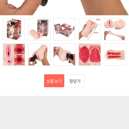
상품 보기
창닫기